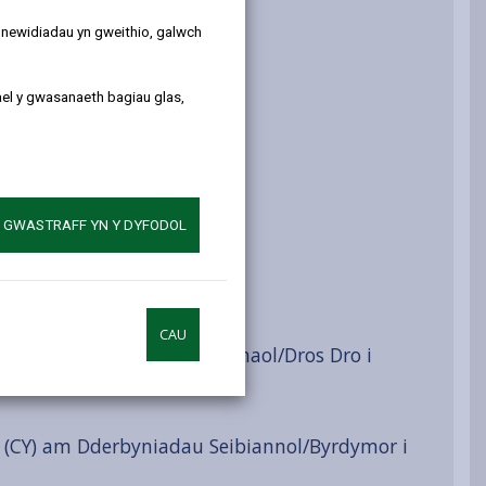
y newidiadau yn gweithio, galwch
g
ael y gwasanaeth bagiau glas,
adau
Dyled
A GWASTRAFF YN Y DYFODOL
au
CAU
(CY) am Dderbyniadau Parhaol/Dros Dro i
(CY) am Dderbyniadau Seibiannol/Byrdymor i