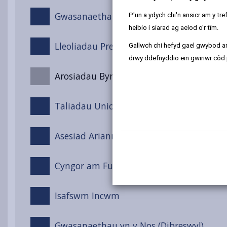
Gwasanaethau Codi Tâl
P'un a ydych chi'n ansicr am y t
heibio i siarad ag aelod o'r tîm.
Lleoliadau Preswyl
Gallwch chi hefyd gael gwybod ar
drwy ddefnyddio ein gwiriwr côd 
Arosiadau Byrdymor/Seibiannol Mewn Car
Taliadau Uniongyrchol
Asesiad Ariannol
Cyngor am Fudd-Daliadau
Isafswm Incwm
Gwasanaethau yn y Nos (Dibreswyl)