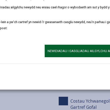
Eiriolaeth
refniadau ailgylchu newydd neu eisiau cael rhagor o wybodaeth am sut y bydd 
Taliadau Gohiriedi
-lein a yw'ch cartref yn newid i'r gwasanaeth casglu newydd, neu'n parhau i g
post:
tref Gofal
Anfonebu am Dali
Methu Taliadau a 
NEWIDIADAU I GASGLIADAU AILGYLCHU 
Amddifadu o Ased
Costau Ychwanegol 
Gartref Gofal
Costau Ychwanegol 
Gartref Gofal