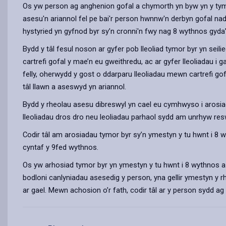
Os yw person ag anghenion gofal a chymorth yn byw yn y tymor b
asesu'n ariannol fel pe bai'r person hwnnw'n derbyn gofal n
hystyried yn gyfnod byr sy’n cronni'n fwy nag 8 wythnos gyda’i
Bydd y tâl fesul noson ar gyfer pob lleoliad tymor byr yn seilied
cartrefi gofal y mae’n eu gweithredu, ac ar gyfer lleoliadau i 
felly, oherwydd y gost o ddarparu lleoliadau mewn cartrefi go
tâl llawn a aseswyd yn ariannol.
Bydd y rheolau asesu dibreswyl yn cael eu cymhwyso i arosia
lleoliadau dros dro neu leoliadau parhaol sydd am unrhyw res
Codir tâl am arosiadau tymor byr sy’n ymestyn y tu hwnt i 8 wy
cyntaf y 9fed wythnos.
Os yw arhosiad tymor byr yn ymestyn y tu hwnt i 8 wythnos a 
bodloni canlyniadau asesedig y person, yna gellir ymestyn y r
ar gael. Mewn achosion o’r fath, codir tâl ar y person sydd