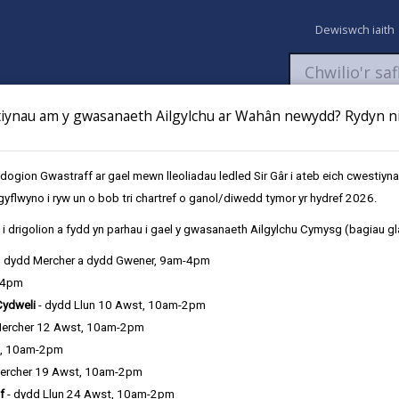
Dewiswch iaith
ynau am y gwasanaeth Ailgylchu ar Wahân newydd? Rydyn ni 
aeth
Newyddion
Fy Nghyfrifon
Talu
Cyflwyno cais
gion Gwastraff ar gael mewn lleoliadau ledled Sir Gâr i ateb eich cwestiyn
gyflwyno i ryw un o bob tri chartref o ganol/diwedd tymor yr hydref 2026.
i tâl am wasanaethau gofal cymdeithasol
Arosiadau Byrdymor/Seibiannol 
i drigolion a fydd yn parhau i gael y gwasanaeth Ailgylchu Cymysg (bagiau gl
, dydd Mercher a dydd Gwener, 9am-4pm
-4pm
mdeithasol
Cydweli
- dydd Llun 10 Awst, 10am-2pm
Mercher 12 Awst, 10am-2pm
t, 10am-2pm
Rheoli Eiddo a Chyl
ercher 19 Awst, 10am-2pm
f
- dydd Llun 24 Awst, 10am-2pm