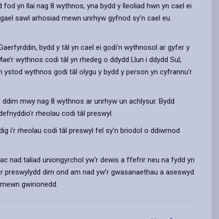
fod yn llai nag 8 wythnos, yna bydd y lleoliad hwn yn cael ei
h gael sawl arhosiad mewn unrhyw gyfnod sy’n cael eu
 Gaerfyrddin, bydd y tâl yn cael ei godi'n wythnosol ar gyfer y
 Mae’r wythnos codi tâl yn rhedeg o ddydd Llun i ddydd Sul;
yn ystod wythnos godi tâl olygu y bydd y person yn cyfrannu’r
am ddim mwy nag 8 wythnos ar unrhyw un achlysur. Bydd
fnyddio’r rheolau codi tâl preswyl.
 i’r rheolau codi tâl preswyl fel sy’n briodol o ddiwrnod
 nad taliad uniongyrchol yw’r dewis a ffefrir neu na fydd yn
ddhau’r preswylydd dim ond am nad yw’r gwasanaethau a aseswyd
n mewn gwirionedd.