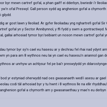
yr mewn cartref gofal, a phan gaiff ei dderbyn, bwriedir i'r lleoliad 
ad yw'n ofal Preswyl. Gall person sydd ag anghenion gofal a chymort
 gilydd.
ig ar gost lawn y lleoliad. Ar gyfer lleoliadau yng nghartrefi gofal Sir
gartref gofal yn y Sector Annibynnol, y ffi fydd y swm a gontractiwyd.
fal, gallai arhosiad tymor byr/seibiant un noson mewn cartref gofal 
dau tymor byr sy’n cael eu hasesu ar y dechrau fel rhai nad ydynt 
wm yn para am 8 wythnos neu lai yn cael eu hasesu’n ariannol gan dde
thnos ar unrhyw un achlysur fel pe bai’r preswylydd yn ddarostyngedig
bod yr estyniad oherwydd nad oes gwasanaeth wedi’i asesu ar gael ac
heolau codi tâl arhosiad byr y tu hwnt i 8 wythnos lle na ellir rhy
 ag anghenion gofal a chymorth am y gwasanaethau y mae'n eu derby