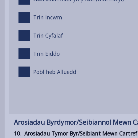
Trin Incwm
Trin Cyfalaf
Trin Eiddo
Pobl heb Alluedd
Arosiadau Byrdymor/Seibiannol Mewn Ca
10. Arosiadau Tymor Byr/Seibiant Mewn Cartref