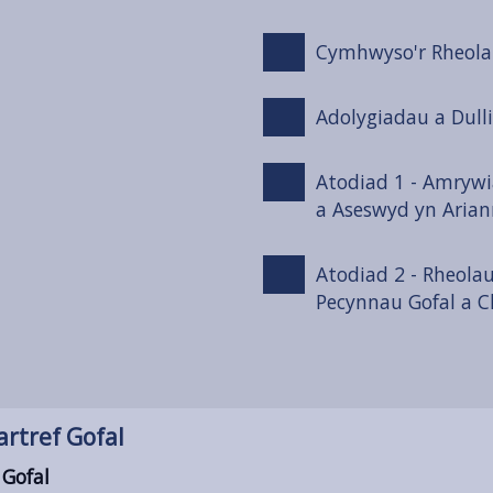
Cymhwyso'r Rheolau
Adolygiadau a Dulli
Atodiad 1 - Amryw
a Aseswyd yn Arian
Atodiad 2 - Rheola
Pecynnau Gofal a 
rtref Gofal
 Gofal