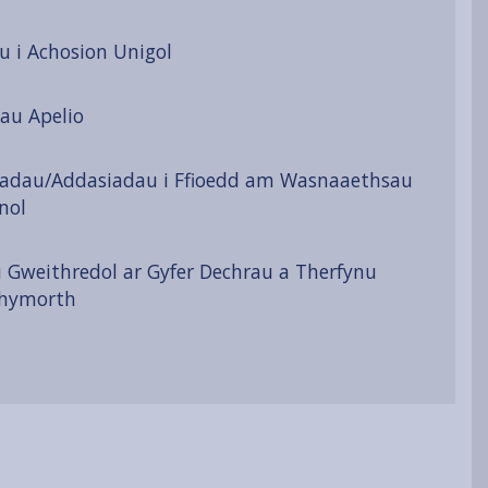
 i Achosion Unigol
au Apelio
iadau/Addasiadau i Ffioedd am Wasnaaethsau
nol
u Gweithredol ar Gyfer Dechrau a Therfynu
Chymorth