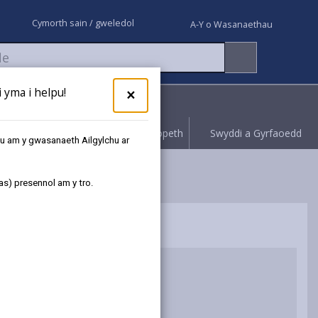
Cymorth sain / gweledol
A-Y o Wasanaethau
yma i helpu!
×
Rhoi gwybod
Hawliwch bopeth
Swyddi a Gyrfaoedd
au am y gwasanaeth Ailgylchu ar
Mewn Cartref Gofal
as) presennol am y tro.
lid