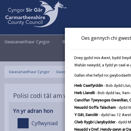
Oes gennych chi gwesti
Gwasanaethaur Cyngor
Busnes
Cyngor a Democrati
Drwy gydol mis Awst, bydd Swyddo
Wahân newydd, a fydd yn cael ei 
Gwasanaethaur Cyngor
Gwasanaethau Cymdeithasol
Polisi cod
Gallan nhw hefyd roi gwybodaeth 
Hwb Caerfyrddin
- Bob dydd Llun
Hwb Llanelli
- Bob dydd Iau, 9am
Polisi codi tâl am wasanaethau gofal cy
Canolfan Tywysoges Gwenllian, 
Neuadd Goffa Talacharn
- dydd 
Yn yr adran hon
Y Gât, Sanclêr
- dydd Iau 12 Aws
Cyflwyniad
Clwb Rygbi Llanybydder
- dydd M
Neuadd y Dref, Hendy-gwyn ar Da