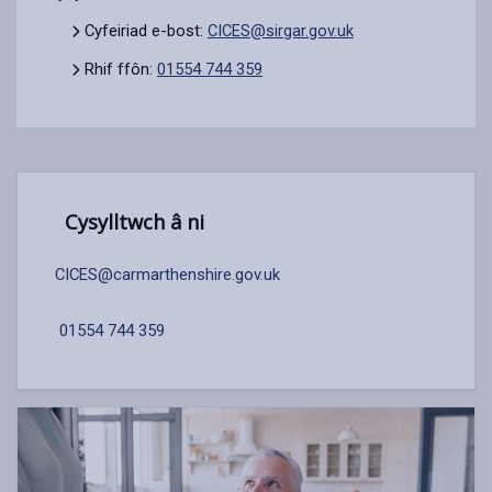
Cyfeiriad e-bost:
CICES@sirgar.gov.uk
Rhif ffôn:
01554 744 359
Cysylltwch â ni
CICES@carmarthenshire.gov.uk
01554 744 359