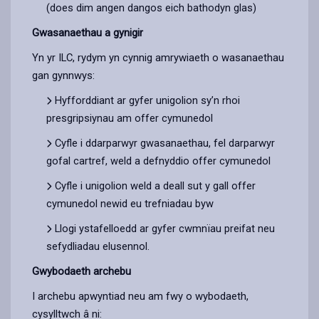
(does dim angen dangos eich bathodyn glas)
Gwasanaethau a gynigir
Yn yr ILC, rydym yn cynnig amrywiaeth o wasanaethau
gan gynnwys:
Hyfforddiant ar gyfer unigolion sy’n rhoi
presgripsiynau am offer cymunedol
Cyfle i ddarparwyr gwasanaethau, fel darparwyr
gofal cartref, weld a defnyddio offer cymunedol
Cyfle i unigolion weld a deall sut y gall offer
cymunedol newid eu trefniadau byw
Llogi ystafelloedd ar gyfer cwmnïau preifat neu
sefydliadau elusennol.
Gwybodaeth archebu
I archebu apwyntiad neu am fwy o wybodaeth,
cysylltwch â ni: