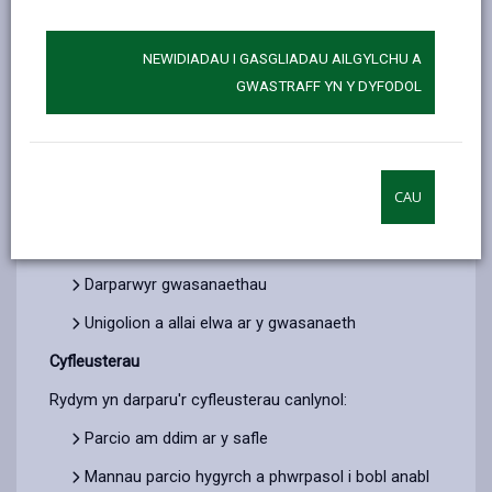
Dydd Llun i ddydd Gwener, 9.30am i 2.30pm
NEWIDIADAU I GASGLIADAU AILGYLCHU A
Mae ein gwasanaethau ar gael i’r canlynol
:
GWASTRAFF YN Y DYFODOL
Unigolion â phresgripsiwn ar gyfer offer
cymunedol
Gweithwyr iechyd proffesiynol eraill
CAU
Gofalwyr
Teuluoedd
Darparwyr gwasanaethau
Unigolion a allai elwa ar y gwasanaeth
Cyfleusterau
Rydym yn darparu'r cyfleusterau canlynol:
Parcio am ddim ar y safle
Mannau parcio hygyrch a phwrpasol i bobl anabl