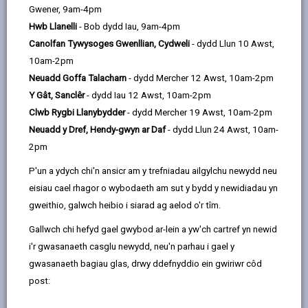
Gwener, 9am-4pm
Mae’r Ganolfan Byw’n Annibynnol yn fan lle gallwch
Hwb Llanelli
- Bob dydd Iau, 9am-4pm
gael gwybodaeth am amrywiaeth o wasanaethau a
Canolfan Tywysoges Gwenllian, Cydweli
- dydd Llun 10 Awst,
gweld y cynhyrchion sydd ar gael i helpu gyda
10am-2pm
symudedd ac annibyniaeth. Nid yw’r ganolfan yn
Neuadd Goffa Talacharn
- dydd Mercher 12 Awst, 10am-2pm
gwerthu nac yn hyrwyddo cynhyrchion neu
Y Gât, Sanclêr
- dydd Iau 12 Awst, 10am-2pm
wasanaethau; y cyfan y mae’n ei ddarparu yw
Clwb Rygbi Llanybydder
- dydd Mercher 19 Awst, 10am-2pm
gwybodaeth a chanllawiau ar gymhwysedd a’r hyn
Neuadd y Dref, Hendy-gwyn ar Daf
- dydd Llun 24 Awst, 10am-
sydd ar gael drwy’r broses presgripsiwn ar gyfer offer
2pm
cymunedol, a ddarperir gan
P'un a ydych chi'n ansicr am y trefniadau ailgylchu newydd neu
Wasanaeth Offer Cymunedol Integredig Sir
eisiau cael rhagor o wybodaeth am sut y bydd y newidiadau yn
Gaerfyrddin
gweithio, galwch heibio i siarad ag aelod o'r tîm.
.
Gallwch chi hefyd gael gwybod ar-lein a yw'ch cartref yn newid
Oriau agor
i'r gwasanaeth casglu newydd, neu'n parhau i gael y
gwasanaeth bagiau glas, drwy ddefnyddio ein gwiriwr côd
Rydym yn cynnig apwyntiadau 30 munud wedi'u
post:
harchebu ymlaen llaw ac yn awgrymu eich bod yn
mynychu gyda gweithiwr proffesiynol cymwys: