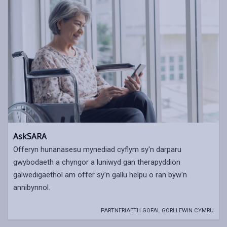
AskSARA
Offeryn hunanasesu mynediad cyflym sy'n darparu
gwybodaeth a chyngor a luniwyd gan therapyddion
galwedigaethol am offer sy'n gallu helpu o ran byw'n
annibynnol.
PARTNERIAETH GOFAL GORLLEWIN CYMRU