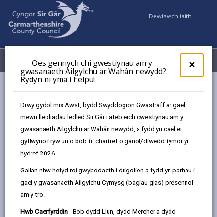
Dewiswch iaith
Fy Nghyfrifon
Dewislen
Oes gennych chi gwestiynau am y
×
gwasanaeth Ailgylchu ar Wahân newydd?
Rydyn ni yma i helpu!
Gwasanaethaur Cyngor
Gwasanaethau Cymdeithasol
Y Ganolfan Byw’n Annibynnol
Drwy gydol mis Awst, bydd Swyddogion Gwastraff ar gael
mewn lleoliadau ledled Sir Gâr i ateb eich cwestiynau am y
gwasanaeth Ailgylchu ar Wahân newydd, a fydd yn cael ei
gyflwyno i ryw un o bob tri chartref o ganol/diwedd tymor yr
hydref 2026.
Gallan nhw hefyd roi gwybodaeth i drigolion a fydd yn parhau i
gael y gwasanaeth Ailgylchu Cymysg (bagiau glas) presennol
am y tro.
Y Ganolfan Byw’n Annibynnol
Hwb Caerfyrddin
- Bob dydd Llun, dydd Mercher a dydd