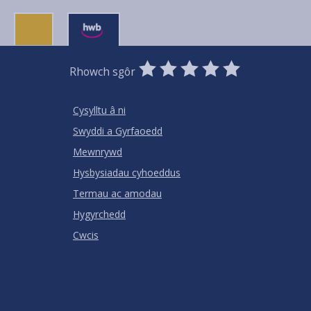
0
1
2
3
4
5
Rhowch sgôr
Stars
SUBMIT
Star
Stars
Stars
Stars
Stars
RATING
Cysylltu â ni
Swyddi a Gyrfaoedd
Mewnrywd
Hysbysiadau cyhoeddus
Termau ac amodau
Hygyrchedd
Cwcis