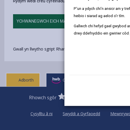
Rydym wedi creu cyfeiriadur o fannau cynnes, digwyddiadau 
P'un a ydych chi'n ansicr am y t
heibio i siarad ag aelod o'r tîm.
YCHWANEGWCH EICH MAN NEU'CH DIGWYDDIAD CROESO
Gallwch chi hefyd gael gwybod ar
drwy ddefnyddio ein gwiriwr côd 
Gwall yn llwytho sgript Rhan-Wedd (ffeil: ~/Views/MacroPart
Adborth
Gofynnwch gwestiwn
0
1
2
3
4
5
Rhowch sgôr
Stars
SUBMIT
Star
Stars
Stars
Stars
Stars
RATING
Cysylltu â ni
Swyddi a Gyrfaoedd
Mewnryw