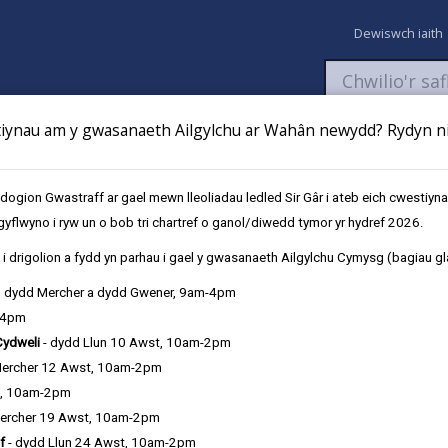
Dewiswch iaith
ynau am y gwasanaeth Ailgylchu ar Wahân newydd? Rydyn ni 
aeth
Newyddion
Fy Nghyfrifon
Talu
Cyflwyno cais
gion Gwastraff ar gael mewn lleoliadau ledled Sir Gâr i ateb eich cwestiyn
gyflwyno i ryw un o bob tri chartref o ganol/diwedd tymor yr hydref 2026.
es
i drigolion a fydd yn parhau i gael y gwasanaeth Ailgylchu Cymysg (bagiau gl
, dydd Mercher a dydd Gwener, 9am-4pm
-4pm
Cydweli
- dydd Llun 10 Awst, 10am-2pm
Mercher 12 Awst, 10am-2pm
t, 10am-2pm
ercher 19 Awst, 10am-2pm
f
- dydd Llun 24 Awst, 10am-2pm