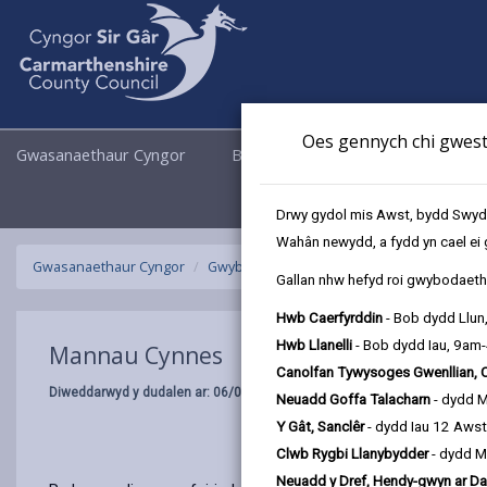
Oes gennych chi gwesti
Gwasanaethaur Cyngor
Busnes
Cyngor a Democrati
Drwy gydol mis Awst, bydd Swyddo
Wahân newydd, a fydd yn cael ei 
Gwasanaethaur Cyngor
Gwybodaeth Gymunedol
Mannau Cynn
Gallan nhw hefyd roi gwybodaeth 
Hwb Caerfyrddin
- Bob dydd Llun
Hwb Llanelli
- Bob dydd Iau, 9am
Mannau Cynnes
Canolfan Tywysoges Gwenllian, 
Diweddarwyd y dudalen ar: 06/02/2026
Neuadd Goffa Talacharn
- dydd 
Y Gât, Sanclêr
- dydd Iau 12 Aws
Clwb Rygbi Llanybydder
- dydd M
Neuadd y Dref, Hendy-gwyn ar Da