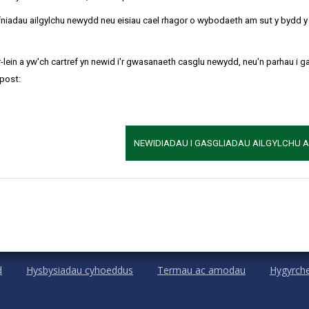
a mannau croeso cynnes, felly os oes gennych ddigwyddiad presenn
refniadau ailgylchu newydd neu eisiau cael rhagor o wybodaeth am sut y bydd 
 CYNNES YMA
-lein a yw'ch cartref yn newid i'r gwasanaeth casglu newydd, neu'n parhau i g
post:
ials/WhatsOnTagged.cshtml)
NEWIDIADAU I GASGLIADAU AILGYLCHU 
d
Hysbysiadau cyhoeddus
Termau ac amodau
Hygyrch