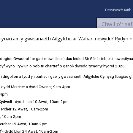
Dewiswch iaith
ynau am y gwasanaeth Ailgylchu ar Wahân newydd? Rydyn ni 
aeth
Newyddion
Fy Nghyfrifon
Talu
Cyflwyno cais
gion Gwastraff ar gael mewn lleoliadau ledled Sir Gâr i ateb eich cwestiyn
gyflwyno i ryw un o bob tri chartref o ganol/diwedd tymor yr hydref 2026.
Lleoliad Profiad Gwaith
i drigolion a fydd yn parhau i gael y gwasanaeth Ailgylchu Cymysg (bagiau gl
, dydd Mercher a dydd Gwener, 9am-4pm
h, gwasanaethau adeiladu, neu reoli
-4pm
adeiladu?
Cydweli
- dydd Llun 10 Awst, 10am-2pm
Mercher 12 Awst, 10am-2pm
profiad ymarferol mewn ymgynghoriaeth
ewnol broffesiynol.
t, 10am-2pm
ercher 19 Awst, 10am-2pm
f
- dydd Llun 24 Awst, 10am-2pm