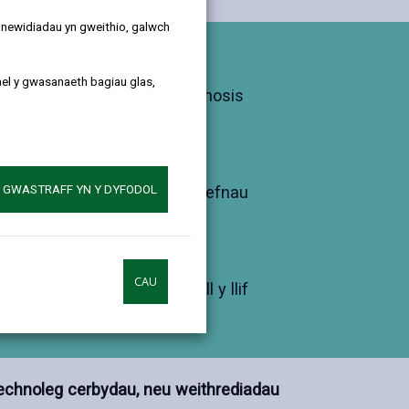
y newidiadau yn gweithio, galwch
u
ael y gwasanaeth bagiau glas,
ddysgu am wasanaethu, diagnosis
lyd.
nnwys amserlennu, gweithdrefnau
A GWASTRAFF YN Y DYFODOL
hynnal a chadw.
CAU
nu at dasgau dyddiol a deall y llif
redol.
technoleg cerbydau, neu weithrediadau