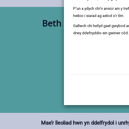
P'un a ydych chi'n ansicr am y t
heibio i siarad ag aelod o'r tîm.
Beth fyddwch chi'n e
Gallwch chi hefyd gael gwybod ar
wneud
drwy ddefnyddio ein gwiriwr côd 
Mae’r lleoliad hwn yn ddelfrydol i u