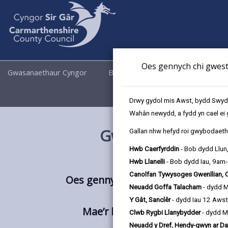
Oes gennych chi gwesti
Gwasanaethaur Cyngor
Busnes
Cyngor a Democrati
Drwy gydol mis Awst, bydd Swyddo
Wahân newydd, a fydd yn cael ei 
Gweithdai Fflyd –
Gallan nhw hefyd roi gwybodaeth 
Hwb Caerfyrddin
- Bob dydd Llun
Hwb Llanelli
- Bob dydd Iau, 9am
Canolfan Tywysoges Gwenllian, 
Oes gennych chi ddiddordeb mewn 
Neuadd Goffa Talacharn
- dydd 
weithre
Y Gât, Sanclêr
- dydd Iau 12 Aws
Mae’r lleoliad hwn yn cynnig pr
Clwb Rygbi Llanybydder
- dydd M
Neuadd y Dref, Hendy-gwyn ar Da