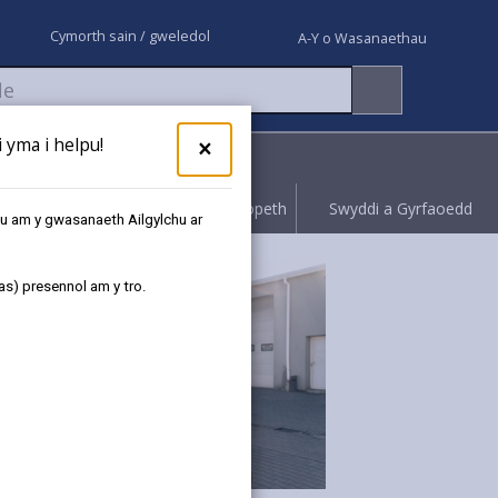
Cymorth sain / gweledol
A-Y o Wasanaethau
yma i helpu!
×
Rhoi gwybod
Hawliwch bopeth
Swyddi a Gyrfaoedd
au am y gwasanaeth Ailgylchu ar
as) presennol am y tro.