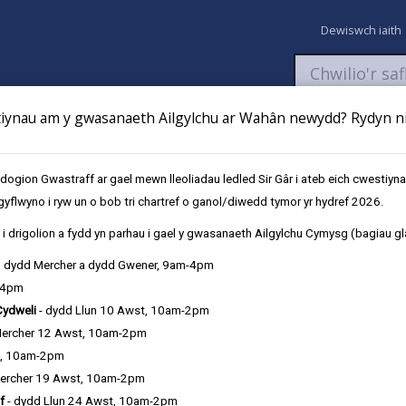
Dewiswch iaith
ynau am y gwasanaeth Ailgylchu ar Wahân newydd? Rydyn ni 
aeth
Newyddion
Fy Nghyfrifon
Talu
Cyflwyno cais
gion Gwastraff ar gael mewn lleoliadau ledled Sir Gâr i ateb eich cwestiyn
gyflwyno i ryw un o bob tri chartref o ganol/diwedd tymor yr hydref 2026.
 Lleoliad Profiad Gwaith
i drigolion a fydd yn parhau i gael y gwasanaeth Ailgylchu Cymysg (bagiau gl
, dydd Mercher a dydd Gwener, 9am-4pm
-4pm
Cydweli
- dydd Llun 10 Awst, 10am-2pm
cynnal a chadw cerbydau, peirianneg, neu
Mercher 12 Awst, 10am-2pm
diadau gweithdy?
t, 10am-2pm
ofiad ymarferol o gynnal a rheoli fflyd o
ercher 19 Awst, 10am-2pm
gerbydau.
f
- dydd Llun 24 Awst, 10am-2pm