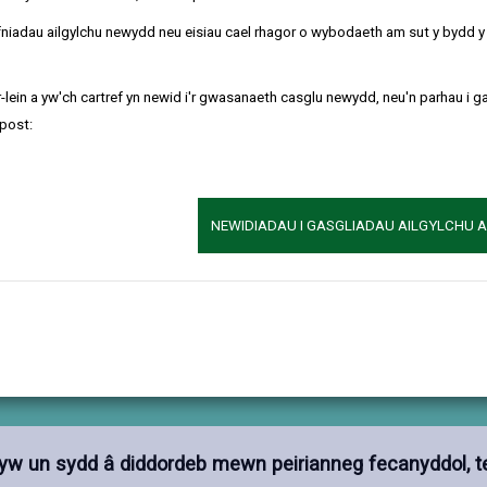
refniadau ailgylchu newydd neu eisiau cael rhagor o wybodaeth am sut y bydd 
i
Cynnal a Chadw Cerbydau ac Atgyweiriada
-lein a yw'ch cartref yn newid i'r gwasanaeth casglu newydd, neu'n parhau i g
Gweithio ochr yn ochr â thechnegwyr medrus i 
post:
diffygion, ac atgyweirio amrywiaeth o gerbydau ff
Systemau a Gweithdrefnau Gweithdy.
Mewnwelediad i weithrediadau gweithdy, gan gy
NEWIDIADAU I GASGLIADAU AILGYLCHU 
diogelwch, a defnyddio systemau diagnostig a c
Cydweithrediad Tîm
Cynorthwyo a chysgodi staff profiadol, gan gyfran
gwaith sy’n cadw cerbydau’n ddiogel ac yn weith
nrhyw un sydd â diddordeb mewn peirianneg fecanyddol, 