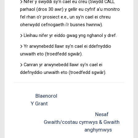
Nifer y swyddi sy'n cael eu creu (Swydd CALL
parhaol (dros 30 awr) y gellir eu cyfrif a'u monitro
fel rhan o'r prosiect e.e., un sy'n cael ei chreu
oherwydd cefnogaeth i'r busnes hwnnw).
Lleihau nifer yr eiddo gwag yng nghanol y dref.
Yr arwynebedd llawr sy'n cael ei ddefnyddio
unwaith eto (troedfedd sgwâr).
Canran yr arwynebedd llawr sy'n cael ei
ddefnyddio unwaith eto (troedfedd sgwâr).
Blaenorol
Y Grant
Nesaf
Gwaith/costau cymwys & Gwaith
anghymwys