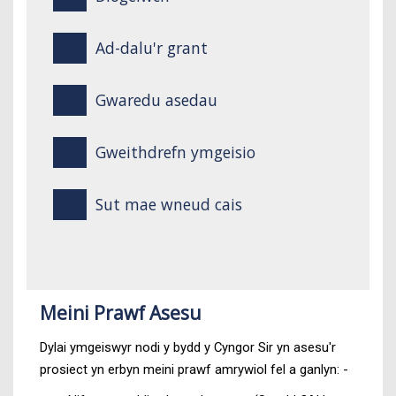
Ad-dalu'r grant
Gwaredu asedau
Gweithdrefn ymgeisio
Sut mae wneud cais
Meini Prawf Asesu
Dylai ymgeiswyr nodi y bydd y Cyngor Sir yn asesu'r
prosiect yn erbyn meini prawf amrywiol fel a ganlyn: -