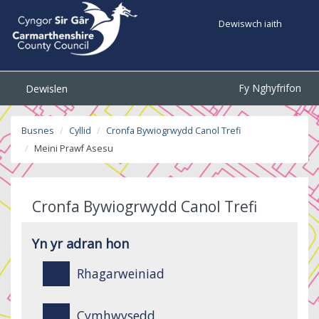
Dewiswch iaith
Fy Nghyfrifon
Dewislen
Busnes
Cyllid
Cronfa Bywiogrwydd Canol Trefi
Meini Prawf Asesu
Cronfa Bywiogrwydd Canol Trefi
Yn yr adran hon
Rhagarweiniad
Cymhwysedd