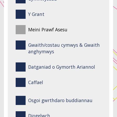
Y Grant
Meini Prawf Asesu
Gwaith/costau cymwys & Gwaith
anghymwys
Datganiad o Gymorth Ariannol
Caffael
Osgoi gwrthdaro buddiannau
Diogelwch