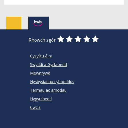
0
1
2
3
4
5
Rhowch sgôr
Stars
SUBMIT
Star
Stars
Stars
Stars
Stars
RATING
Cysylltu â ni
Swyddi a Gyrfaoedd
Mewnrywd
Hysbysiadau cyhoeddus
Termau ac amodau
Hygyrchedd
Cwcis