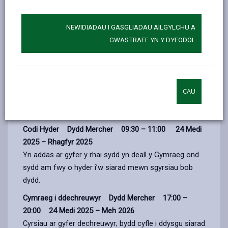
batrymau'r Gymraeg. Mae mwy o ysgrifennu, darllen a
gwrando ar y lefel yma.
NEWIDIADAU I GASGLIADAU AILGYLCHU A
Canolradd Dydd Mawrth 17:00 – 20:00 23 Medi
GWASTRAFF YN Y DYFODOL
2025 – Mehefin 2026
Yn addas ar gyfer pobl sydd wedi cwblhau Mynediad a
Sylfaen, neu wedi cwblhau TGAU lefel A Cymraeg (ail
iaith). Ar gyfer y rhai sy'n gyfarwydd gyda phrif
CAU
batrymau'r Gymraeg. Mae mwy o ysgrifennu, darllen a
gwrando ar y lefel yma.
Codi Hyder Dydd Mercher 09:30 – 11:00 24 Medi
2025 – Rhagfyr 2025
Yn addas ar gyfer y rhai sydd yn deall y Gymraeg ond
sydd am fwy o hyder i’w siarad mewn sgyrsiau bob
dydd.
Cymraeg i ddechreuwyr Dydd Mercher 17:00 –
20:00 24 Medi 2025 – Meh 2026
Cyrsiau ar gyfer dechreuwyr; bydd cyfle i ddysgu siarad