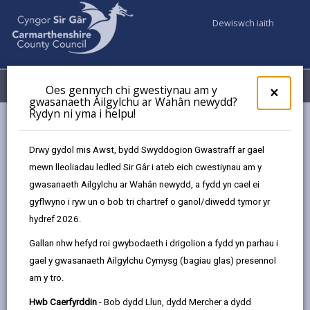
Dewiswch iaith
Fy Nghyfrifon
Dewislen
Oes gennych chi gwestiynau am y
×
gwasanaeth Ailgylchu ar Wahân newydd?
Rydyn ni yma i helpu!
Busnes
Y Gymraeg a’ch busnes
Cymraeg i Fusnesau Sir Gâr
Drwy gydol mis Awst, bydd Swyddogion Gwastraff ar gael
mewn lleoliadau ledled Sir Gâr i ateb eich cwestiynau am y
gwasanaeth Ailgylchu ar Wahân newydd, a fydd yn cael ei
Cymraeg i Fusnesau Sir Gâr
gyflwyno i ryw un o bob tri chartref o ganol/diwedd tymor yr
hydref 2026.
Diweddarwyd y dudalen ar: 23/06/2025
Gallan nhw hefyd roi gwybodaeth i drigolion a fydd yn parhau i
share
share
share
share
gael y gwasanaeth Ailgylchu Cymysg (bagiau glas) presennol
this
this
this
this
am y tro.
page
page
page
on
by
on
on
Linked
Hwb Caerfyrddin
- Bob dydd Llun, dydd Mercher a dydd
Cyrsiau Medi 2025