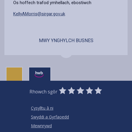
Os hoffech trafod ymhellach, ebostiwch
KellyAMorris@sirgar.gov.uk
MWY YNGHYLCH BUSNES
0
1
2
3
4
5
Rhowch sgôr
Stars
SUBMIT
Star
Stars
Stars
Stars
Stars
RATING
Cysylltu â ni
Swyddi a Gyrfaoedd
Mewnrywd