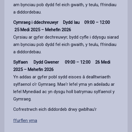
am bynciau pob dydd fel eich gwaith, y teulu, ffrindiau
a diddordebau.
Cymraeg i ddechreuwyr Dydd Iau 09:00 – 12:00
25 Medi 2025 – Mehefin 2026
Cyrsiau ar gyfer dechreuwyr; bydd cyfle i ddysgu siarad
am bynciau pob dydd fel eich gwaith, y teulu, ffrindiau
a diddordebau.
Sylfaen Dydd Gwener 09:00 – 12:00 26 Medi
2025 – Mehefin 2026
Yn addas ar gyfer pobl sydd eisoes â dealltwriaeth
sylfaenol o'r Gymraeg. Mae'r lefel yma yn adeiladu ar
lefel Mynediad ac yn dysgu holl batrymau sylfaenol y
Gymraeg.
Cofrestrwch eich diddordeb drwy gwblhau’r
ffurflen yma