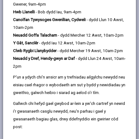
email
Facebook,
X
In,
Gwener, 9am-4pm
Ydych chi eisiau rhoi hwb i’ch busnes yn Sir Gâr? Mae
opens
(Twitter),
opens
Hwb Llanelli
- Bob dydd Iau, 9am-4pm
dysgu Cymraeg yn ffordd wych o gysylltu â
in
opens
in
Canolfan Tywysoges Gwenllian, Cydweli
- dydd Llun 10 Awst,
chwsmeriaid ac o ddangos eich cefnogaeth i’r
a
in
a
10am-2pm
gymuned leol. Rydym yn cynnig amrywiaeth o gyrsiau
new
a
new
Neuadd Goffa Talacharn
- dydd Mercher 12 Awst, 10am-2pm
am ddim yn cychwyn ym mis Medi 2025 (yn amodol ar
tab
new
tab
Y Gât, Sanclêr
- dydd Iau 12 Awst, 10am-2pm
niferoedd). Helpwch eich hun a’ch tîm i deimlo’n fwy
tab
Clwb Rygbi Llanybydder
- dydd Mercher 19 Awst, 10am-2pm
hyderus wrth ddefnyddio’r Gymraeg yn y gweithle.
Neuadd y Dref, Hendy-gwyn ar Daf
- dydd Llun 24 Awst, 10am-
Mae’r holl gyrsiau yn cael eu harwain gan diwtor mewn
2pm
ystafell ddosbarth ar-lein.
P'un a ydych chi'n ansicr am y trefniadau ailgylchu newydd neu
eisiau cael rhagor o wybodaeth am sut y bydd y newidiadau yn
Ansicr o’ch lefel, ewch i wefan
Dysgu Cymraeg
.
gweithio, galwch heibio i siarad ag aelod o'r tîm.
Canolradd Dydd Llun 09:00 – 12:00 22 Medi 2025
Gallwch chi hefyd gael gwybod ar-lein a yw'ch cartref yn newid
– Mehefin 2026
i'r gwasanaeth casglu newydd, neu'n parhau i gael y
Yn addas ar gyfer pobl sydd wedi cwblhau Mynediad a
gwasanaeth bagiau glas, drwy ddefnyddio ein gwiriwr côd
Sylfaen, neu wedi cwblhau TGAU lefel A Cymraeg (ail
post:
iaith). Ar gyfer y rhai sy'n gyfarwydd gyda phrif