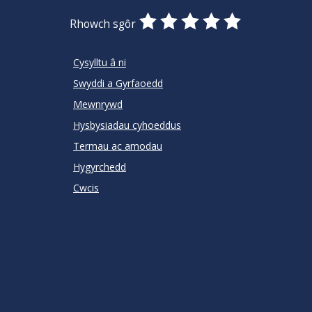
0
1
2
3
4
5
Rhowch sgôr
Stars
SUBMIT
Star
Stars
Stars
Stars
Stars
RATING
Cysylltu â ni
Swyddi a Gyrfaoedd
Mewnrywd
Hysbysiadau cyhoeddus
Termau ac amodau
Hygyrchedd
Cwcis