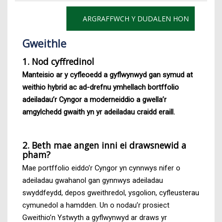
ARGRAFFWCH Y DUDALEN HON
Gweithle
1. Nod cyffredinol
Manteisio ar y cyfleoedd a gyflwynwyd gan symud at
weithio hybrid ac ad-drefnu ymhellach bortffolio
adeiladau’r Cyngor a moderneiddio a gwella’r
amgylchedd gwaith yn yr adeiladau craidd eraill.
2. Beth mae angen inni ei drawsnewid a
pham?
Mae portffolio eiddo’r Cyngor yn cynnwys nifer o
adeiladau gwahanol gan gynnwys adeiladau
swyddfeydd, depos gweithredol, ysgolion, cyfleusterau
cymunedol a hamdden. Un o nodau’r prosiect
Gweithio’n Ystwyth a gyflwynwyd ar draws yr