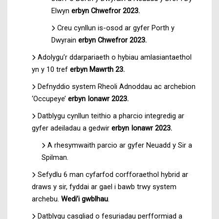
Elwyn
erbyn Chwefror 2023.
Creu cynllun is-osod ar gyfer Porth y
Dwyrain
erbyn Chwefror 2023.
Adolygu’r ddarpariaeth o hybiau amlasiantaethol
yn y 10 tref
erbyn Mawrth 23.
Defnyddio system Rheoli Adnoddau ac archebion
‘Occupeye’
erbyn Ionawr 2023.
Datblygu cynllun teithio a pharcio integredig ar
gyfer adeiladau a gedwir
erbyn Ionawr 2023.
A rhesymwaith parcio ar gyfer Neuadd y Sir a
Spilman.
Sefydlu 6 man cyfarfod corfforaethol hybrid ar
draws y sir, fyddai ar gael i bawb trwy system
archebu.
Wedi’i gwblhau
.
Datblygu casgliad o fesuriadau perfformiad a