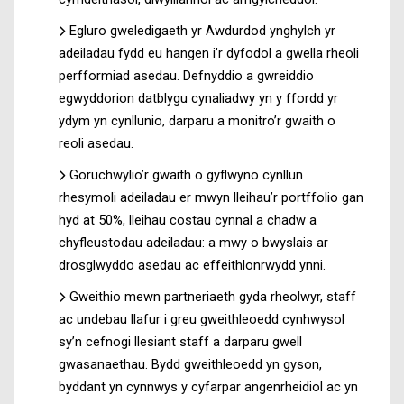
Egluro gweledigaeth yr Awdurdod ynghylch yr
adeiladau fydd eu hangen i’r dyfodol a gwella rheoli
perfformiad asedau. Defnyddio a gwreiddio
egwyddorion datblygu cynaliadwy yn y ffordd yr
ydym yn cynllunio, darparu a monitro’r gwaith o
reoli asedau.
Goruchwylio’r gwaith o gyflwyno cynllun
rhesymoli adeiladau er mwyn lleihau’r portffolio gan
hyd at 50%, lleihau costau cynnal a chadw a
chyfleustodau adeiladau: a mwy o bwyslais ar
drosglwyddo asedau ac effeithlonrwydd ynni.
Gweithio mewn partneriaeth gyda rheolwyr, staff
ac undebau llafur i greu gweithleoedd cynhwysol
sy’n cefnogi llesiant staff a darparu gwell
gwasanaethau. Bydd gweithleoedd yn gyson,
byddant yn cynnwys y cyfarpar angenrheidiol ac yn