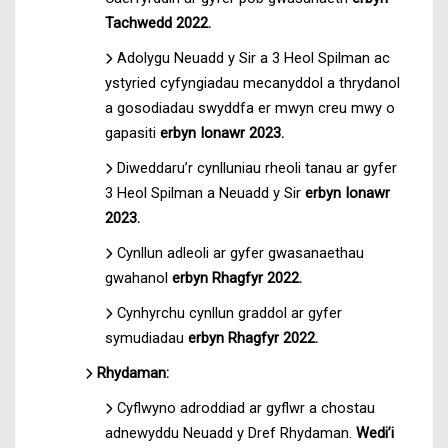
Tachwedd 2022.
Adolygu Neuadd y Sir a 3 Heol Spilman ac
ystyried cyfyngiadau mecanyddol a thrydanol
a gosodiadau swyddfa er mwyn creu mwy o
gapasiti
erbyn Ionawr 2023.
Diweddaru’r cynlluniau rheoli tanau ar gyfer
3 Heol Spilman a Neuadd y Sir
erbyn Ionawr
2023.
Cynllun adleoli ar gyfer gwasanaethau
gwahanol
erbyn Rhagfyr 2022.
Cynhyrchu cynllun graddol ar gyfer
symudiadau
erbyn Rhagfyr 2022.
Rhydaman:
Cyflwyno adroddiad ar gyflwr a chostau
adnewyddu Neuadd y Dref Rhydaman.
Wedi’i