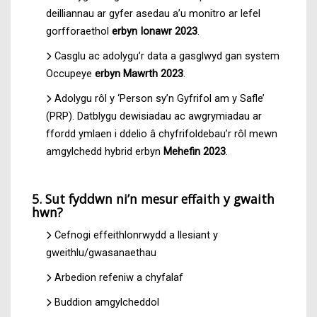
deilliannau ar gyfer asedau a’u monitro ar lefel
gorfforaethol
erbyn Ionawr 2023
.
Casglu ac adolygu’r data a gasglwyd gan system
Occupeye
erbyn Mawrth 2023
.
Adolygu rôl y ‘Person sy’n Gyfrifol am y Safle’
(PRP). Datblygu dewisiadau ac awgrymiadau ar
ffordd ymlaen i ddelio â chyfrifoldebau’r rôl mewn
amgylchedd hybrid erbyn
Mehefin 2023
.
5. Sut fyddwn ni’n mesur effaith y gwaith
hwn?
Cefnogi effeithlonrwydd a llesiant y
gweithlu/gwasanaethau
Arbedion refeniw a chyfalaf
Buddion amgylcheddol