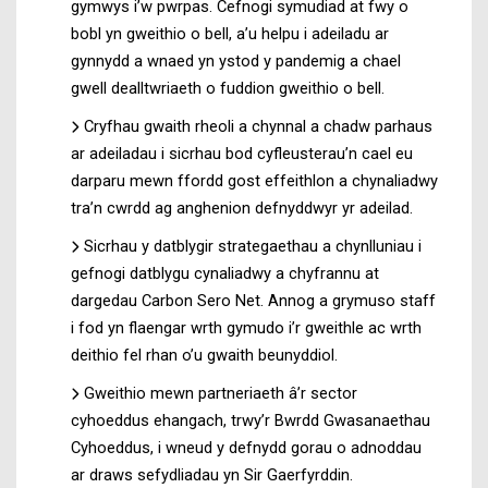
gymwys i’w pwrpas. Cefnogi symudiad at fwy o
bobl yn gweithio o bell, a’u helpu i adeiladu ar
gynnydd a wnaed yn ystod y pandemig a chael
gwell dealltwriaeth o fuddion gweithio o bell.
Cryfhau gwaith rheoli a chynnal a chadw parhaus
ar adeiladau i sicrhau bod cyfleusterau’n cael eu
darparu mewn ffordd gost effeithlon a chynaliadwy
tra’n cwrdd ag anghenion defnyddwyr yr adeilad.
Sicrhau y datblygir strategaethau a chynlluniau i
gefnogi datblygu cynaliadwy a chyfrannu at
dargedau Carbon Sero Net. Annog a grymuso staff
i fod yn flaengar wrth gymudo i’r gweithle ac wrth
deithio fel rhan o’u gwaith beunyddiol.
Gweithio mewn partneriaeth â’r sector
cyhoeddus ehangach, trwy’r Bwrdd Gwasanaethau
Cyhoeddus, i wneud y defnydd gorau o adnoddau
ar draws sefydliadau yn Sir Gaerfyrddin.