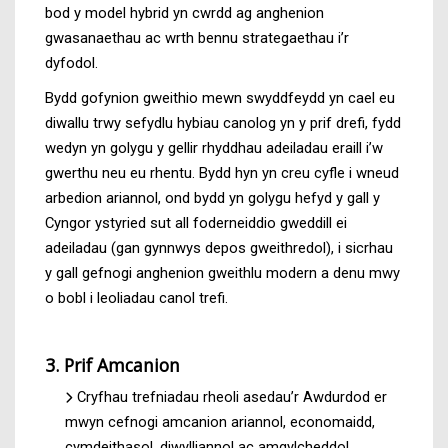
bod y model hybrid yn cwrdd ag anghenion
gwasanaethau ac wrth bennu strategaethau i’r
dyfodol.
Bydd gofynion gweithio mewn swyddfeydd yn cael eu
diwallu trwy sefydlu hybiau canolog yn y prif drefi, fydd
wedyn yn golygu y gellir rhyddhau adeiladau eraill i’w
gwerthu neu eu rhentu. Bydd hyn yn creu cyfle i wneud
arbedion ariannol, ond bydd yn golygu hefyd y gall y
Cyngor ystyried sut all foderneiddio gweddill ei
adeiladau (gan gynnwys depos gweithredol), i sicrhau
y gall gefnogi anghenion gweithlu modern a denu mwy
o bobl i leoliadau canol trefi.
3. Prif Amcanion
Cryfhau trefniadau rheoli asedau’r Awdurdod er
mwyn cefnogi amcanion ariannol, economaidd,
cymdeithasol, diwylliannol ac amgylcheddol.