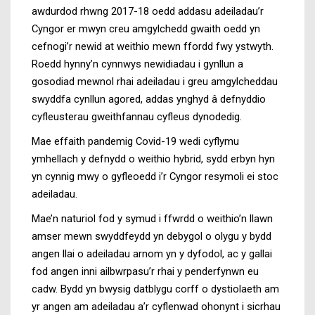
awdurdod rhwng 2017-18 oedd addasu adeiladau’r
Cyngor er mwyn creu amgylchedd gwaith oedd yn
cefnogi’r newid at weithio mewn ffordd fwy ystwyth.
Roedd hynny’n cynnwys newidiadau i gynllun a
gosodiad mewnol rhai adeiladau i greu amgylcheddau
swyddfa cynllun agored, addas ynghyd â defnyddio
cyfleusterau gweithfannau cyfleus dynodedig.
Mae effaith pandemig Covid-19 wedi cyflymu
ymhellach y defnydd o weithio hybrid, sydd erbyn hyn
yn cynnig mwy o gyfleoedd i’r Cyngor resymoli ei stoc
adeiladau.
Mae’n naturiol fod y symud i ffwrdd o weithio’n llawn
amser mewn swyddfeydd yn debygol o olygu y bydd
angen llai o adeiladau arnom yn y dyfodol, ac y gallai
fod angen inni ailbwrpasu’r rhai y penderfynwn eu
cadw. Bydd yn bwysig datblygu corff o dystiolaeth am
yr angen am adeiladau a’r cyflenwad ohonynt i sicrhau