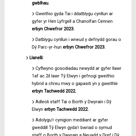
gwblhau.
Gweithio gyda Tai i ddatblygu cynllun ar
gyfer yr Hen Lyfrgell a Chanolfan Cennen
erbyn Chwefror 2023.
Datblygu cynllun i wneud y defnydd gorau o
Dŷ Parc-yr-hun
erbyn Chwefror 2023.
Llanelli:
Cyflwyno gosodiadau newydd ar gyfer llawr
1af ac 2il lawr Tŷ Elwyn i gefnogi gweithio
hybrid a chreu mwy o gapasiti yn y gweithle
erbyn Tachwedd 2022.
Adleoli staff Tai o Borth y Dwyrain i Dŷ
Elwyn
erbyn Tachwedd 2022.
Adolygu’r cynigion meddiant ar gyfer
gweddill Tŷ Elwyn gyda’r bwriad o symud
staff o Borth y Dwyrain a Neuadd y Dref i Dŷ