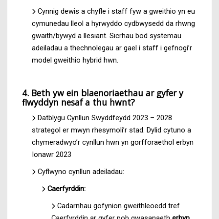
Cynnig dewis a chyfle i staff fyw a gweithio yn eu
cymunedau lleol a hyrwyddo cydbwysedd da rhwng
gwaith/bywyd a llesiant. Sicrhau bod systemau
adeiladau a thechnolegau ar gael i staff i gefnogi’r
model gweithio hybrid hwn.
4. Beth yw ein blaenoriaethau ar gyfer y
flwyddyn nesaf a thu hwnt?
Datblygu Cynllun Swyddfeydd 2023 – 2028
strategol er mwyn rhesymoli’r stad. Dylid cytuno a
chymeradwyo’r cynllun hwn yn gorfforaethol erbyn
Ionawr 2023
Cyflwyno cynllun adeiladau:
Caerfyrddin:
Cadarnhau gofynion gweithleoedd tref
Caerfyrddin ar gyfer pob gwasanaeth
erbyn