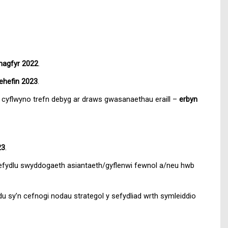
hagfyr 2022
.
ehefin 2023
.
a cyflwyno trefn debyg ar draws gwasanaethau eraill –
erbyn
23
.
i sefydlu swyddogaeth asiantaeth/gyflenwi fewnol a/neu hwb
u sy’n cefnogi nodau strategol y sefydliad wrth symleiddio