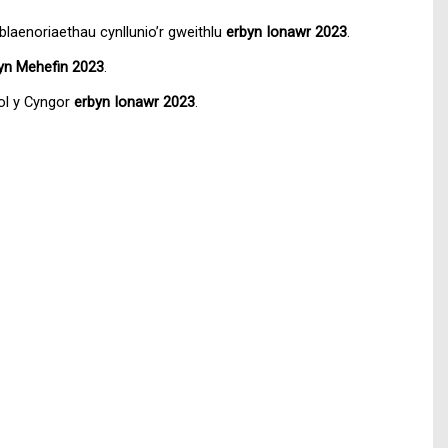
blaenoriaethau cynllunio’r gweithlu
erbyn Ionawr 2023
.
yn Mehefin 2023
.
ol y Cyngor
erbyn Ionawr 2023
.