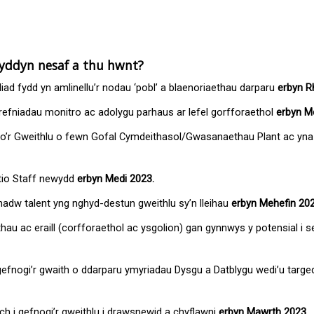
lwyddyn nesaf a thu hwnt?
iad fydd yn amlinellu’r nodau ‘pobl’ a blaenoriaethau darparu
erbyn R
efniadau monitro ac adolygu parhaus ar lefel gorfforaethol
erbyn M
unio’r Gweithlu o fewn Gofal Cymdeithasol/Gwasanaethau Plant ac yn
tio Staff newydd
erbyn Medi 2023.
hadw talent yng nghyd-destun gweithlu sy’n lleihau
erbyn Mehefin 20
ethau ac eraill (corfforaethol ac ysgolion) gan gynnwys y potensial 
efnogi’r gwaith o ddarparu ymyriadau Dysgu a Datblygu wedi’u targed
ch i gefnogi’r gweithlu i drawsnewid a chyflawni
erbyn Mawrth 2023
.