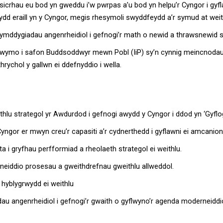
sicrhau eu bod yn gweddu i’w pwrpas a’u bod yn helpu’r Cyngor i gyf
 eraill yn y Cyngor, megis rhesymoli swyddfeydd a’r symud at weithi
’r ymddygiadau angenrheidiol i gefnogi’r math o newid a thrawsnewid 
ymo i safon Buddsoddwyr mewn Pobl (IiP) sy’n cynnig meincnodau al
ychol y gallwn ei ddefnyddio i wella.
thlu strategol yr Awdurdod i gefnogi awydd y Cyngor i ddod yn ‘Gyflo
Cyngor er mwyn creu’r capasiti a’r cydnerthedd i gyflawni ei amcanion
a i gryfhau perfformiad a rheolaeth strategol ei weithlu.
rneiddio prosesau a gweithdrefnau gweithlu allweddol.
 hyblygrwydd ei weithlu
au angenrheidiol i gefnogi’r gwaith o gyflwyno’r agenda moderneiddio 