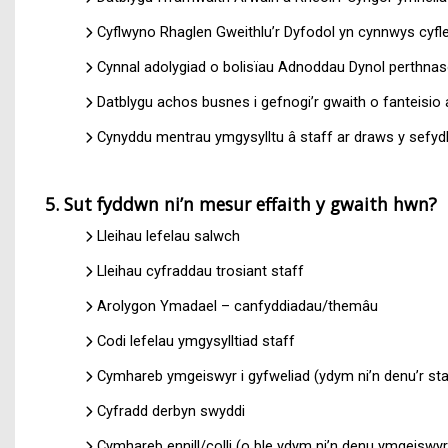
Cyflwyno Rhaglen Gweithlu’r Dyfodol yn cynnwys cyfleo
Cynnal adolygiad o bolisïau Adnoddau Dynol perthnaso
Datblygu achos busnes i gefnogi’r gwaith o fanteisi
Cynyddu mentrau ymgysylltu â staff ar draws y sefyd
5. Sut fyddwn ni’n mesur effaith y gwaith hwn?
Lleihau lefelau salwch
Lleihau cyfraddau trosiant staff
Arolygon Ymadael – canfyddiadau/themâu
Codi lefelau ymgysylltiad staff
Cymhareb ymgeiswyr i gyfweliad (ydym ni’n denu’r sta
Cyfradd derbyn swyddi
Cymhareb ennill/colli (o ble ydym ni’n denu ymgeiswyr/