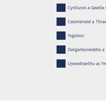
Cynllunio a Gwell
Cwsmeriaid a Thra
Ysgolion
Datgarboneiddio a
Llywodraethu ac 