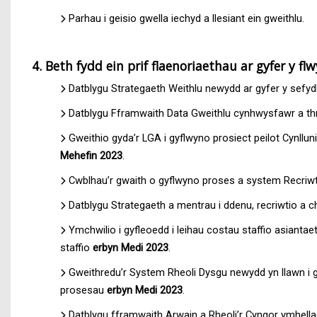
Parhau i geisio gwella iechyd a llesiant ein gweithlu.
4. Beth fydd ein prif flaenoriaethau ar gyfer y f
Datblygu Strategaeth Weithlu newydd ar gyfer y sefydl
Datblygu Fframwaith Data Gweithlu cynhwysfawr a thr
Gweithio gyda’r LGA i gyflwyno prosiect peilot Cynll
Mehefin 2023
.
Cwblhau’r gwaith o gyflwyno proses a system Recriw
Datblygu Strategaeth a mentrau i ddenu, recriwtio a c
Ymchwilio i gyfleoedd i leihau costau staffio asianta
staffio
erbyn Medi 2023
.
Gweithredu’r System Rheoli Dysgu newydd yn llawn i g
prosesau
erbyn Medi 2023
.
Datblygu fframwaith Arwain a Rheoli’r Cyngor ymhella