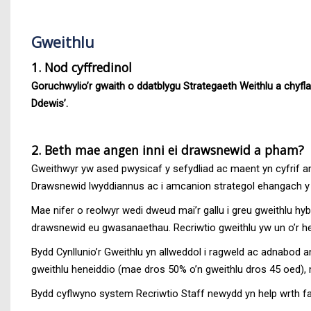
Gweithlu
1. Nod cyffredinol
Goruchwylio’r gwaith o ddatblygu Strategaeth Weithlu a chyfla
Ddewis’.
2. Beth mae angen inni ei drawsnewid a pham?
Gweithwyr yw ased pwysicaf y sefydliad ac maent yn cyfrif am t
Drawsnewid lwyddiannus ac i amcanion strategol ehangach y
Mae nifer o reolwyr wedi dweud mai’r gallu i greu gweithlu hy
drawsnewid eu gwasanaethau. Recriwtio gweithlu yw un o’r her
Bydd Cynllunio’r Gweithlu yn allweddol i ragweld ac adnabod ang
gweithlu heneiddio (mae dros 50% o’n gweithlu dros 45 oed), 
Bydd cyflwyno system Recriwtio Staff newydd yn help wrth f