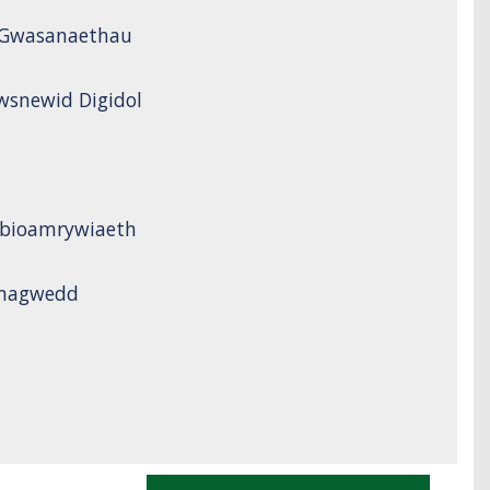
a Gwasanaethau
wsnewid Digidol
 bioamrywiaeth
Ymagwedd