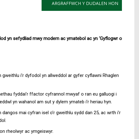
ARGRAFFWCH Y DUDALEN HON
i ddod yn sefydliad mwy modern ac ymatebol ac yn ‘Gyflogwr o
 gweithlu i’r dyfodol yn allweddol ar gyfer cyflawni Rhaglen
thau fyddai’r ffactor cyfrannol mwyaf o ran eu galluogi i
eddwl yn wahanol am sut y dylem ymateb i’r heriau hyn.
 dangos mai cyfran isel o’r gweithlu sydd dan 25, ac wrth i’r
ol.
on rheolwyr ac ymgeiswyr.