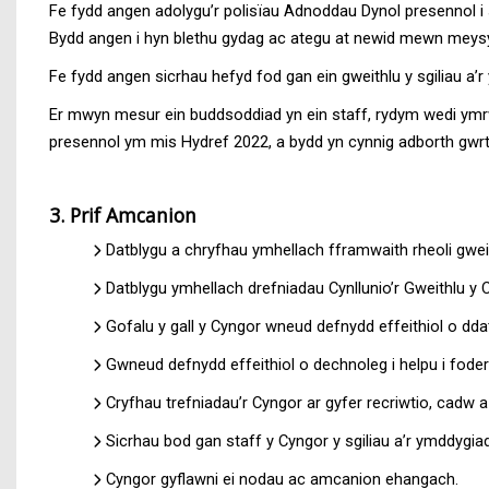
Fe fydd angen adolygu’r polisïau Adnoddau Dynol presennol i 
Bydd angen i hyn blethu gydag ac ategu at newid mewn meysydd
Fe fydd angen sicrhau hefyd fod gan ein gweithlu y sgiliau a
Er mwyn mesur ein buddsoddiad yn ein staff, rydym wedi ymrw
presennol ym mis Hydref 2022, a bydd yn cynnig adborth gwrthr
3. Prif Amcanion
Datblygu a chryfhau ymhellach fframwaith rheoli gwei
Datblygu ymhellach drefniadau Cynllunio’r Gweithlu y 
Gofalu y gall y Cyngor wneud defnydd effeithiol o ddat
Gwneud defnydd effeithiol o dechnoleg i helpu i fode
Cryfhau trefniadau’r Cyngor ar gyfer recriwtio, cadw a
Sicrhau bod gan staff y Cyngor y sgiliau a’r ymddygiad
Cyngor gyflawni ei nodau ac amcanion ehangach.