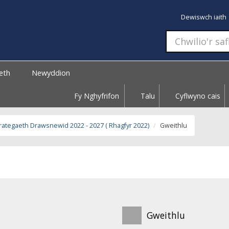
Dewiswch iaith
aeth
Newyddion
Fy Nghyfrifon
Talu
Cyflwyno cais
rategaeth Drawsnewid 2022 - 2027 ( Rhagfyr 2022)
Gweithlu
Gweithlu