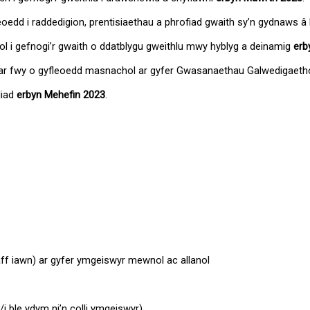
edd i raddedigion, prentisiaethau a phrofiad gwaith sy’n gydnaws â 
l i gefnogi’r gwaith o ddatblygu gweithlu mwy hyblyg a deinamig
erb
o ar fwy o gyfleoedd masnachol ar gyfer Gwasanaethau Galwedigaeth
liad
erbyn Mehefin 2023
.
ff iawn) ar gyfer ymgeiswyr mewnol ac allanol
i ble ydym ni’n colli ymgeiswyr)