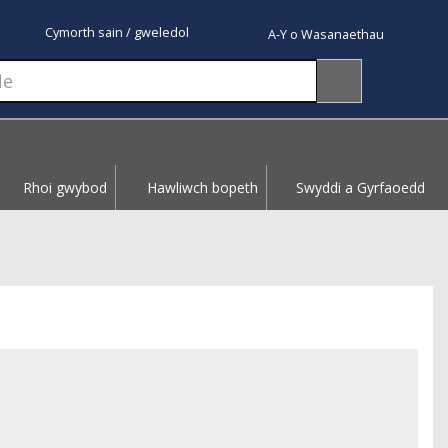
Cymorth sain / gweledol
A-Y o Wasanaethau
Rhoi gwybod
Hawliwch bopeth
Swyddi a Gyrfaoedd