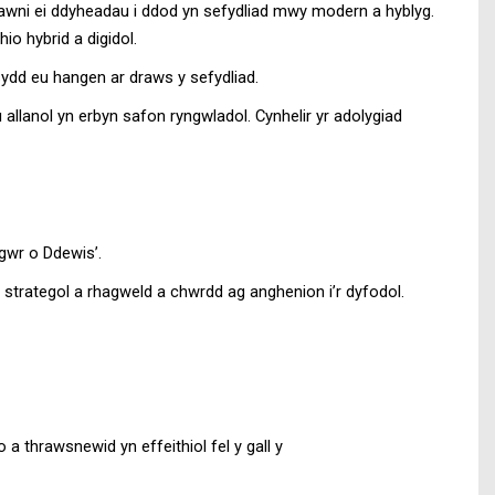
lawni ei ddyheadau i ddod yn sefydliad mwy modern a hyblyg.
o hybrid a digidol.
sydd eu hangen ar draws y sefydliad.
lanol yn erbyn safon ryngwladol. Cynhelir yr adolygiad
gwr o Ddewis’.
 strategol a rhagweld a chwrdd ag anghenion i’r dyfodol.
a thrawsnewid yn effeithiol fel y gall y