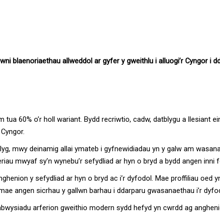
wni blaenoriaethau allweddol ar gyfer y gweithlu i alluogi’r Cyngor 
ua 60% o’r holl wariant. Bydd recriwtio, cadw, datblygu a llesiant ein
 Cyngor.
blyg, mwy deinamig allai ymateb i gyfnewidiadau yn y galw am wasanae
iau mwyaf sy’n wynebu’r sefydliad ar hyn o bryd a bydd angen inni f
henion y sefydliad ar hyn o bryd ac i’r dyfodol. Mae proffiliau oed yn
mae angen sicrhau y gallwn barhau i ddarparu gwasanaethau i’r dyfod
abwysiadu arferion gweithio modern sydd hefyd yn cwrdd ag angheni