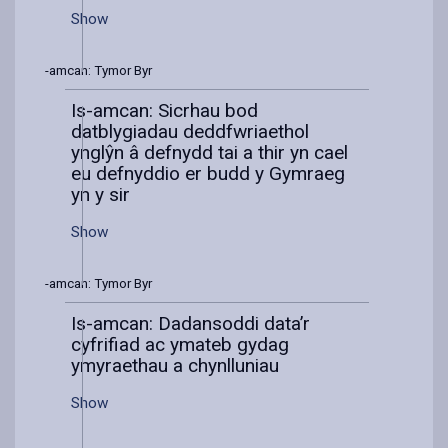
Show
Is-amcan: Tymor Byr
Is-amcan: Sicrhau bod
datblygiadau deddfwriaethol
ynglŷn â defnydd tai a thir yn cael
eu defnyddio er budd y Gymraeg
yn y sir
Show
Is-amcan: Tymor Byr
Is-amcan: Dadansoddi data’r
cyfrifiad ac ymateb gydag
ymyraethau a chynlluniau
Show