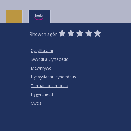
0
1
2
3
4
5
Rhowch sgôr
Stars
SUBMIT
Star
Stars
Stars
Stars
Stars
RATING
Cysylltu â ni
Swyddi a Gyrfaoedd
Mewnrywd
Hysbysiadau cyhoeddus
Termau ac amodau
Hygyrchedd
Cwcis