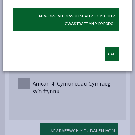
siaradwyr Cymraeg
NEWIDIADAU I GASGLIADAU AILGYLCHU A
GWASTRAFF YN Y DYFODOL
Amcan 2: Cynnal balchder a
hyder trigolion y Sir yn y
Gymraeg a’u defnydd ohoni
CAU
Amcan 3: Y Gymraeg yn norm yn
y gweithle a’r gweithlu
Amcan 4: Cymunedau Cymraeg
sy’n ffynnu
ARGRAFFWCH Y DUDALEN HON