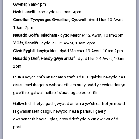
Davies
Gwener, 9am-4pm
Hwb Llanelli
- Bob dydd Iau, 9am-4pm
Cyflwyniad: Cyd-destun Polisi
Canolfan Tywysoges Gwenllian, Cydweli
- dydd Llun 10 Awst,
10am-2pm
Neuadd Goffa Talacharn
- dydd Mercher 12 Awst, 10am-2pm
Cyflwyniad: Cyd-destun
Y Gât, Sanclêr
- dydd Iau 12 Awst, 10am-2pm
ieithyddol
Clwb Rygbi Llanybydder
- dydd Mercher 19 Awst, 10am-2pm
Neuadd y Dref, Hendy-gwyn ar Daf
- dydd Llun 24 Awst, 10am-
Seiliau: Y Gwaith a wnaed yn
2pm
Strategaeth Un
P'un a ydych chi'n ansicr am y trefniadau ailgylchu newydd neu
eisiau cael rhagor o wybodaeth am sut y bydd y newidiadau yn
Nod a gweledigaeth
gweithio, galwch heibio i siarad ag aelod o'r tîm.
Gallwch chi hefyd gael gwybod ar-lein a yw'ch cartref yn newid
i'r gwasanaeth casglu newydd, neu'n parhau i gael y
Amcanion, Is-amcanion, meysydd
gwasanaeth bagiau glas, drwy ddefnyddio ein gwiriwr côd
gwaith a phrif bartneriaid
post:
Amcan 1: Cynnydd yn nifer y