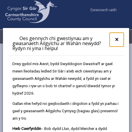
Dewiswch iaith
Fy Nghyfrifon
Dewislen
Oes gennych chi gwestiynau am y
×
gwasanaeth Ailgylchu ar Wahân newydd?
Rydyn ni yma i helpu!
Cyngor a Democratiaeth
Strategaethau, cynlluniau a pholisïau
Strategaeth Hybu’r Iaith Gymraeg 2023 - 28
Drwy gydol mis Awst, bydd Swyddogion Gwastraff ar gael
Amcan 4: Cymunedau Cymraeg sy’n ffynnu
mewn lleoliadau ledled Sir Gâr i ateb eich cwestiynau am y
gwasanaeth Ailgylchu ar Wahân newydd, a fydd yn cael ei
gyflwyno i ryw un o bob tri chartref o ganol/diwedd tymor yr
Strategaeth Hybu’r Iaith
hydref 2026.
Gymraeg2023 - 28
Gallan nhw hefyd roi gwybodaeth i drigolion a fydd yn parhau i
gael y gwasanaeth Ailgylchu Cymysg (bagiau glas) presennol
Yn yr adran hon
am y tro.
Rhagair gan y Cynghorydd Glynog
Hwb Caerfyrddin
- Bob dydd Llun, dydd Mercher a dydd