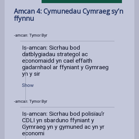
Amcan 4: Cymunedau Cymraeg sy’n
ffynnu
Is-amcan: Tymor Byr
Is-amcan: Sicrhau bod
datblygiadau strategol ac
economaidd yn cael effaith
gadarnhaol ar ffyniant y Gymraeg
yn y sir
Show
Is-amcan: Tymor Byr
Is-amcan: Sicrhau bod polisïau’r
CDLI yn sbarduno ffyniant y
Gymraeg yn y gymuned ac yn yr
economi