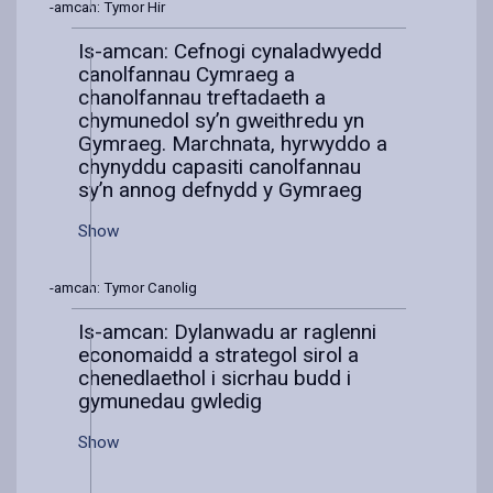
Is-amcan: Tymor Hir
Is-amcan: Cefnogi cynaladwyedd
canolfannau Cymraeg a
chanolfannau treftadaeth a
chymunedol sy’n gweithredu yn
Gymraeg. Marchnata, hyrwyddo a
chynyddu capasiti canolfannau
sy’n annog defnydd y Gymraeg
Show
Is-amcan: Tymor Canolig
Is-amcan: Dylanwadu ar raglenni
economaidd a strategol sirol a
chenedlaethol i sicrhau budd i
gymunedau gwledig
Show