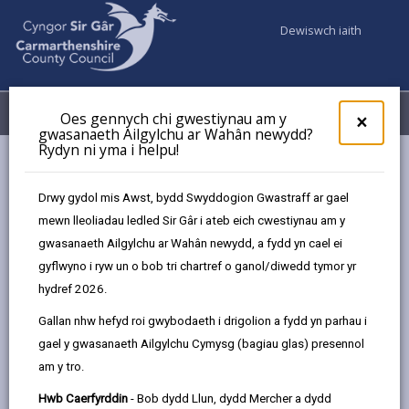
Dewiswch iaith
Fy Nghyfrifon
Dewislen
Oes gennych chi gwestiynau am y
×
gwasanaeth Ailgylchu ar Wahân newydd?
Rydyn ni yma i helpu!
Cyngor a Democratiaeth
Strategaethau, cynlluniau a pholisïau
Strategaeth Hybu’r Iaith Gymraeg 2023 - 28
Drwy gydol mis Awst, bydd Swyddogion Gwastraff ar gael
Amcanion, Is-amcanion, meysydd gwaith a phrif bartneriaid
mewn lleoliadau ledled Sir Gâr i ateb eich cwestiynau am y
gwasanaeth Ailgylchu ar Wahân newydd, a fydd yn cael ei
gyflwyno i ryw un o bob tri chartref o ganol/diwedd tymor yr
Strategaeth Hybu’r Iaith
hydref 2026.
Gymraeg2023 - 28
Gallan nhw hefyd roi gwybodaeth i drigolion a fydd yn parhau i
gael y gwasanaeth Ailgylchu Cymysg (bagiau glas) presennol
Yn yr adran hon
am y tro.
Rhagair gan y Cynghorydd Glynog
Hwb Caerfyrddin
- Bob dydd Llun, dydd Mercher a dydd