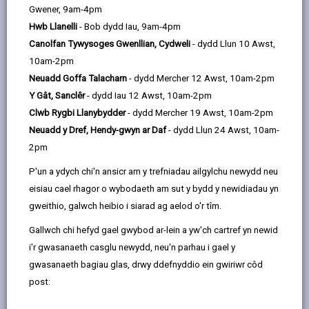
Davies
Gwener, 9am-4pm
Hwb Llanelli
- Bob dydd Iau, 9am-4pm
Cyflwyniad: Cyd-destun Polisi
Canolfan Tywysoges Gwenllian, Cydweli
- dydd Llun 10 Awst,
10am-2pm
Neuadd Goffa Talacharn
- dydd Mercher 12 Awst, 10am-2pm
Cyflwyniad: Cyd-destun
Y Gât, Sanclêr
- dydd Iau 12 Awst, 10am-2pm
ieithyddol
Clwb Rygbi Llanybydder
- dydd Mercher 19 Awst, 10am-2pm
Neuadd y Dref, Hendy-gwyn ar Daf
- dydd Llun 24 Awst, 10am-
Seiliau: Y Gwaith a wnaed yn
2pm
Strategaeth Un
P'un a ydych chi'n ansicr am y trefniadau ailgylchu newydd neu
eisiau cael rhagor o wybodaeth am sut y bydd y newidiadau yn
Nod a gweledigaeth
gweithio, galwch heibio i siarad ag aelod o'r tîm.
Gallwch chi hefyd gael gwybod ar-lein a yw'ch cartref yn newid
i'r gwasanaeth casglu newydd, neu'n parhau i gael y
Amcanion, Is-amcanion, meysydd
gwasanaeth bagiau glas, drwy ddefnyddio ein gwiriwr côd
gwaith a phrif bartneriaid
post:
Amcan 1: Cynnydd yn nifer y