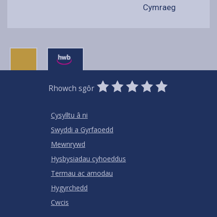
Cymraeg
0
1
2
3
4
5
Rhowch sgôr
Stars
SUBMIT
Star
Stars
Stars
Stars
Stars
RATING
Cysylltu â ni
Swyddi a Gyrfaoedd
Mewnrywd
Hysbysiadau cyhoeddus
Termau ac amodau
Hygyrchedd
Cwcis