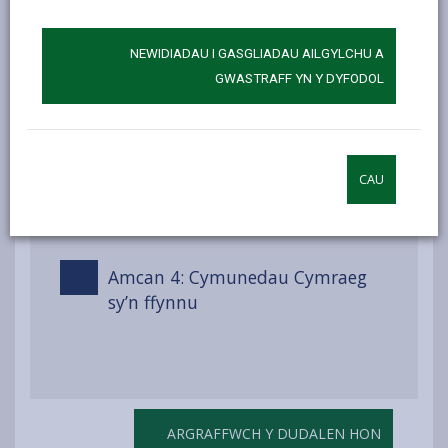
siaradwyr Cymraeg
NEWIDIADAU I GASGLIADAU AILGYLCHU A
GWASTRAFF YN Y DYFODOL
Amcan 2: Cynnal balchder a
hyder trigolion y Sir yn y
Gymraeg a’u defnydd ohoni
CAU
Amcan 3: Y Gymraeg yn norm yn
y gweithle a’r gweithlu
Amcan 4: Cymunedau Cymraeg
sy’n ffynnu
ARGRAFFWCH Y DUDALEN HON