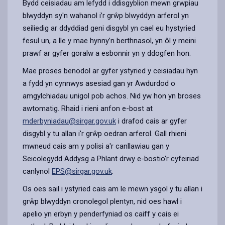
Bydd ceisiadau am lefydd i ddisgyblion mewn grwpiau
blwyddyn sy'n wahanol i’r grŵp blwyddyn arferol yn
seiliedig ar ddyddiad geni disgybl yn cael eu hystyried
fesul un, a lle y mae hynny’n berthnasol, yn ôl y meini
prawf ar gyfer goralw a esbonnir yn y ddogfen hon.
Mae proses benodol ar gyfer ystyried y ceisiadau hyn
a fydd yn cynnwys asesiad gan yr Awdurdod o
amgylchiadau unigol pob achos. Nid yw hon yn broses
awtomatig. Rhaid i rieni anfon e-bost at
mderbyniadau@sirgar.gov.uk
i drafod cais ar gyfer
disgybl y tu allan i'r grŵp oedran arferol. Gall rhieni
mwneud cais am y polisi a'r canllawiau gan y
Seicolegydd Addysg a Phlant drwy e-bostio'r cyfeiriad
canlynol
EPS@sirgar.gov.uk
.
Os oes sail i ystyried cais am le mewn ysgol y tu allan i
grŵp blwyddyn cronolegol plentyn, nid oes hawl i
apelio yn erbyn y penderfyniad os caiff y cais ei