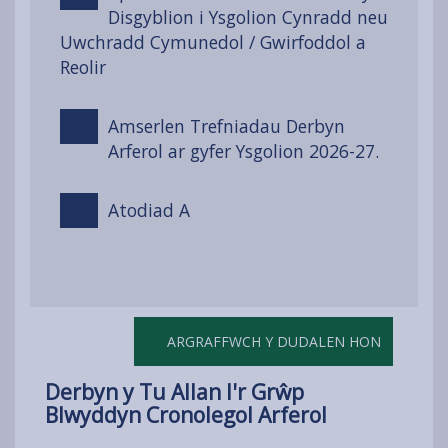
Disgyblion i Ysgolion Cynradd neu
Uwchradd Cymunedol / Gwirfoddol a
Reolir
Amserlen Trefniadau Derbyn
Arferol ar gyfer Ysgolion 2026-27.
Atodiad A
ARGRAFFWCH Y DUDALEN HON
Derbyn y Tu Allan I'r Grŵp
Blwyddyn Cronolegol Arferol