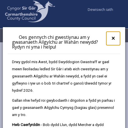
Dewiswch iaith
Fy Nghyfrifon
Dewislen
Oes gennych chi gwestiynau am y
×
gwasanaeth Ailgylchu ar Wahân newydd?
Rydyn ni yma i helpu!
Gwasanaethaur Cyngor
Addysg ac Ysgolion
Derbyn i Ysgolion a Newid Ysgol
Polisi Derbyn i Ysgolion
Drwy gydol mis Awst, bydd Swyddogion Gwastraff ar gael
Derbyn y Tu Allan I'r Grŵp Blwyddyn Cronolegol Arferol
mewn lleoliadau ledled Sir Gâr i ateb eich cwestiynau am y
gwasanaeth Ailgylchu ar Wahân newydd, a fydd yn cael ei
gyflwyno i ryw un o bob tri chartref o ganol/diwedd tymor yr
Polisi Derbyn i Ysgolion 2026-27
hydref 2026.
Gallan nhw hefyd roi gwybodaeth i drigolion a fydd yn parhau i
Yn yr adran hon
gael y gwasanaeth Ailgylchu Cymysg (bagiau glas) presennol
am y tro.
Cyflwyniad
Hwb Caerfyrddin
- Bob dydd Llun, dydd Mercher a dydd