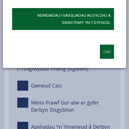
Darparu Ar Gyfer Anghenion
NEWIDIADAU I GASGLIADAU AILGYLCHU A
Dysgu Ychwanegol (ADY)
GWASTRAFF YN Y DYFODOL
Trefniadau Derbyn Arferol
CAU
Derbyniadau y tu allan i’r
Trefniadau Derbyn Arferol
(Trosglwyddo rhwng ysgolion)
Gwneud Cais
Meini Prawf Gor-alw ar gyfer
Derbyn Disgyblion
Apeliadau Yn Ymwneud â Derbyn