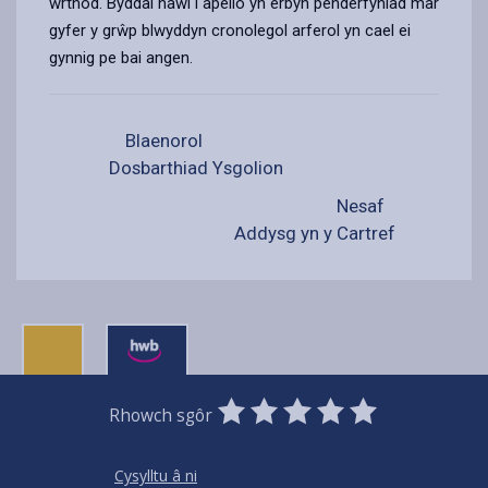
wrthod. Byddai hawl i apelio yn erbyn penderfyniad mar
gyfer y grŵp blwyddyn cronolegol arferol yn cael ei
gynnig pe bai angen.
Blaenorol
Dosbarthiad Ysgolion
Nesaf
Addysg yn y Cartref
0
1
2
3
4
5
Rhowch sgôr
Stars
SUBMIT
Star
Stars
Stars
Stars
Stars
RATING
Cysylltu â ni