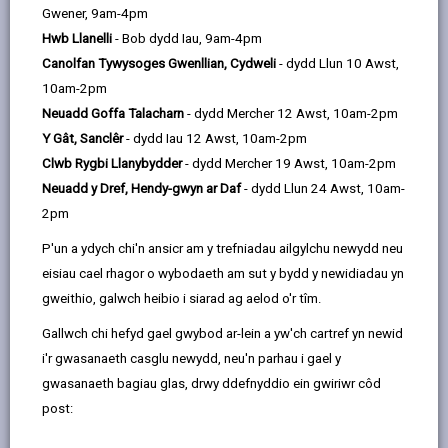
Gwener, 9am-4pm
Awdurdodau Derbyn
Hwb Llanelli
- Bob dydd Iau, 9am-4pm
Canolfan Tywysoges Gwenllian, Cydweli
- dydd Llun 10 Awst,
Nifer Derbyn Yr Ysgol – Terfyn Ar
10am-2pm
Nifer Y Disgyblion a Dderbynnir
Neuadd Goffa Talacharn
- dydd Mercher 12 Awst, 10am-2pm
Y Gât, Sanclêr
- dydd Iau 12 Awst, 10am-2pm
Dalgylchoedd
Clwb Rygbi Llanybydder
- dydd Mercher 19 Awst, 10am-2pm
Neuadd y Dref, Hendy-gwyn ar Daf
- dydd Llun 24 Awst, 10am-
2pm
Dosbarthiad Ysgolion
P'un a ydych chi'n ansicr am y trefniadau ailgylchu newydd neu
eisiau cael rhagor o wybodaeth am sut y bydd y newidiadau yn
Derbyn y Tu Allan I'r Grŵp
gweithio, galwch heibio i siarad ag aelod o'r tîm.
Blwyddyn Cronolegol Arferol
Gallwch chi hefyd gael gwybod ar-lein a yw'ch cartref yn newid
i'r gwasanaeth casglu newydd, neu'n parhau i gael y
Addysg yn y Cartref
gwasanaeth bagiau glas, drwy ddefnyddio ein gwiriwr côd
post:
Dewis Ysgol