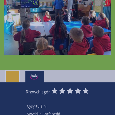
0
1
2
3
4
5
Rhowch sgôr
Stars
SUBMIT
Star
Stars
Stars
Stars
Stars
RATING
Cysylltu â ni
Swyddi a Gyrfaoedd