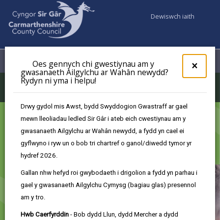
Dewiswch iaith
Fy Nghyfrifon
Dewislen
Oes gennych chi gwestiynau am y
×
gwasanaeth Ailgylchu ar Wahân newydd?
Rydyn ni yma i helpu!
Addysg yn Eto
Drwy gydol mis Awst, bydd Swyddogion Gwastraff ar gael
mewn lleoliadau ledled Sir Gâr i ateb eich cwestiynau am y
gwasanaeth Ailgylchu ar Wahân newydd, a fydd yn cael ei
gyflwyno i ryw un o bob tri chartref o ganol/diwedd tymor yr
hydref 2026.
Gallan nhw hefyd roi gwybodaeth i drigolion a fydd yn parhau i
gael y gwasanaeth Ailgylchu Cymysg (bagiau glas) presennol
am y tro.
Hwb Caerfyrddin
- Bob dydd Llun, dydd Mercher a dydd