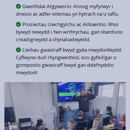
Gweithdai Atgyweirio: Annog myfyrwyr i
drwsio ac adfer eitemau yn hytrach na'u taflu.
Prosiectau Uwchgylchu ac Ailbaentio: Rhoi
bywyd newydd i hen wrthrychau, gan sbarduno
creadigrwydd a chynaliadwyedd.
Lleihau gwastraff bwyd gyda mwydonfeydd:
Cyflwyno dull rhyngweithiol, eco-gyfeillgar o
gompostio gwastraff bwyd gan ddefnyddio
mwydod!