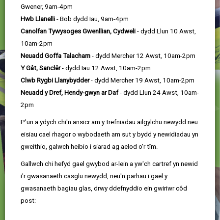
Gwener, 9am-4pm
Hwb Llanelli
- Bob dydd Iau, 9am-4pm
Canolfan Tywysoges Gwenllian, Cydweli
- dydd Llun 10 Awst,
10am-2pm
Neuadd Goffa Talacharn
- dydd Mercher 12 Awst, 10am-2pm
Y Gât, Sanclêr
- dydd Iau 12 Awst, 10am-2pm
Clwb Rygbi Llanybydder
- dydd Mercher 19 Awst, 10am-2pm
Neuadd y Dref, Hendy-gwyn ar Daf
- dydd Llun 24 Awst, 10am-
2pm
P'un a ydych chi'n ansicr am y trefniadau ailgylchu newydd neu
eisiau cael rhagor o wybodaeth am sut y bydd y newidiadau yn
gweithio, galwch heibio i siarad ag aelod o'r tîm.
Gallwch chi hefyd gael gwybod ar-lein a yw'ch cartref yn newid
i'r gwasanaeth casglu newydd, neu'n parhau i gael y
gwasanaeth bagiau glas, drwy ddefnyddio ein gwiriwr côd
post: