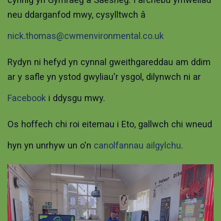
neu ddarganfod mwy, cysylltwch â
nick.thomas@cwmenvironmental.co.uk
Rydyn ni hefyd yn cynnal gweithgareddau am ddim
ar y safle yn ystod gwyliau'r ysgol, dilynwch ni ar
Facebook
i ddysgu mwy.
Os hoffech chi roi eitemau i Eto, gallwch chi wneud
hyn yn unrhyw un o'n
canolfannau ailgylchu
.