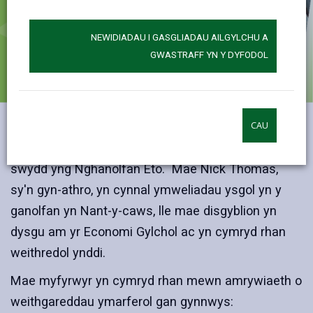
NEWIDIADAU I GASGLIADAU AILGYLCHU A
GWASTRAFF YN Y DYFODOL
CAU
Ers mis Medi 2024 mae Cydgysylltydd Addysg a
Digwyddiadau - yr Economi Gylchol wedi bod yn y
swydd yng Nghanolfan Eto. Mae Nick Thomas,
sy'n gyn-athro, yn cynnal ymweliadau ysgol yn y
ganolfan yn Nant-y-caws, lle mae disgyblion yn
dysgu am yr Economi Gylchol ac yn cymryd rhan
weithredol ynddi.
Mae myfyrwyr yn cymryd rhan mewn amrywiaeth o
weithgareddau ymarferol gan gynnwys: