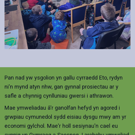
Pan nad yw ysgolion yn gallu cyrraedd Eto, rydyn
ni'n mynd atyn nhw, gan gynnal prosiectau ar y
safle a chynnig cynlluniau gwersi i athrawon.
Mae ymweliadau â'r ganolfan hefyd yn agored i
grwpiau cymunedol sydd eisiau dysgu mwy am yr
economi gylchol. Mae'r holl sesiynau'n cael eu
cynnig yn Gymraeg a Saesneg. I archebu ymweliad