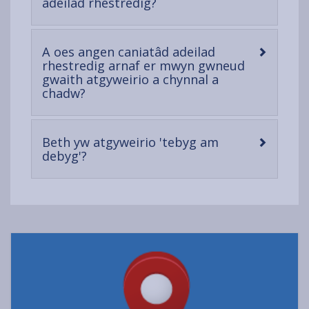
-
adeilad rhestredig?
open
content
A oes angen caniatâd adeilad
rhestredig arnaf er mwyn gwneud
gwaith atgyweirio a chynnal a
-
chadw?
open
content
Beth yw atgyweirio 'tebyg am
-
debyg'?
open
content