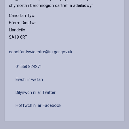
chymorth i berchnogion cartrefi a adeiladwyr.
Canolfan Tywi
Fferm Dinefwr
Llandeilo
SA19 6RT
canolfantywicentre@sirgar.gov.uk
01558 824271
Ewch i'r wefan
Dilynwch ni ar Twitter
Hoffwch ni ar Facebook