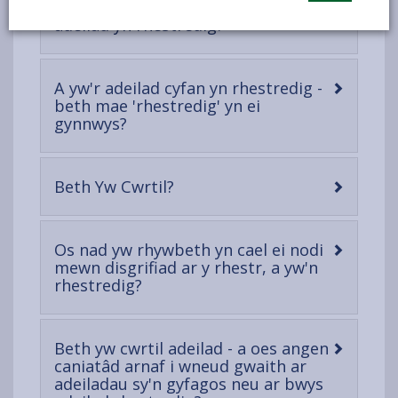
Sut y gallaf gael gwybod a yw fy
-
adeilad yn rhestredig?
open
content
A yw'r adeilad cyfan yn rhestredig -
beth mae 'rhestredig' yn ei
-
gynnwys?
open
content
-
Beth Yw Cwrtil?
open
content
Os nad yw rhywbeth yn cael ei nodi
mewn disgrifiad ar y rhestr, a yw'n
-
rhestredig?
open
content
Beth yw cwrtil adeilad - a oes angen
caniatâd arnaf i wneud gwaith ar
adeiladau sy'n gyfagos neu ar bwys