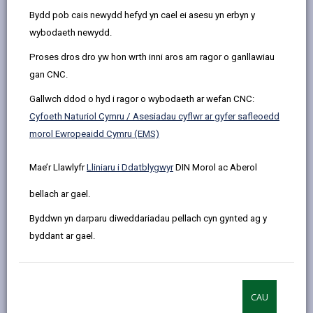
page
page
page
on
Bydd pob cais newydd hefyd yn cael ei asesu yn erbyn y
by
on
on
Linked
Mae'n ofynnol cael caniatâd adeilad rhestredig os
wybodaeth newydd.
email
Facebook,
X
In,
bydd unrhyw newidiadau sydd eu hangen arnoch, neu
Proses dros dro yw hon wrth inni aros am ragor o ganllawiau
opens
(Twitter),
opens
rydych eisiau eu gwneud yn eich adeilad rhestredig, yn
gan CNC.
in
opens
in
effeithio ar ddiddordeb hanesyddol arbennig neu
a
in
a
gymeriad yr adeilad, neu'r lleoliad. Gallai newidiadau
Gallwch ddod o hyd i ragor o wybodaeth ar wefan CNC:
new
a
new
sy'n ymddangos yn ddibwys i chi fod yn eithaf
Cyfoeth Naturiol Cymru / Asesiadau cyflwr ar gyfer safleoedd
tab
new
tab
arwyddocaol i arbenigwr. Os nad ydych yn siŵr, mae
morol Ewropeaidd Cymru (EMS)
tab
croeso i chi gysylltu â'r tîm Treftadaeth Adeiledig cyn
i'r gwaith ddechrau a byddem yn barod iawn i wirio a
Mae’r Llawlyfr
Lliniaru i Ddatblygwyr
DIN Morol ac Aberol
oes angen caniatâd neu beidio.
bellach ar gael.
Cyn i chi wneud cais am Ganiatâd Adeilad Rhestredig
Byddwn yn darparu diweddariadau pellach cyn gynted ag y
efallai y byddwch hefyd yn elwa o fynychu cwrs
byddant ar gael.
Canolfan Tywi
‘Caniatâd Adeilad Rhestredig: gwneud cais’.
CAU