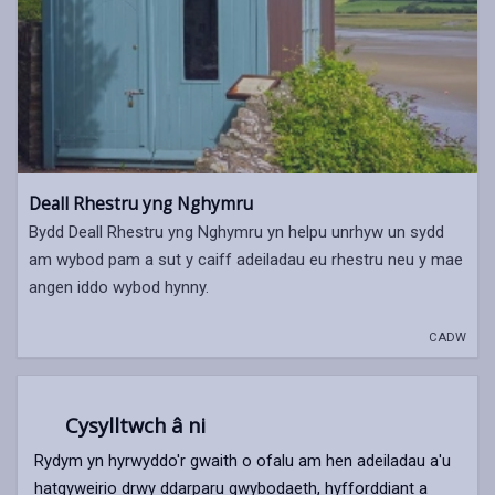
Deall Rhestru yng Nghymru
Bydd Deall Rhestru yng Nghymru yn helpu unrhyw un sydd
am wybod pam a sut y caiff adeiladau eu rhestru neu y mae
angen iddo wybod hynny.
CADW
Cysylltwch â ni
Rydym yn hyrwyddo'r gwaith o ofalu am hen adeiladau a'u
hatgyweirio drwy ddarparu gwybodaeth, hyfforddiant a