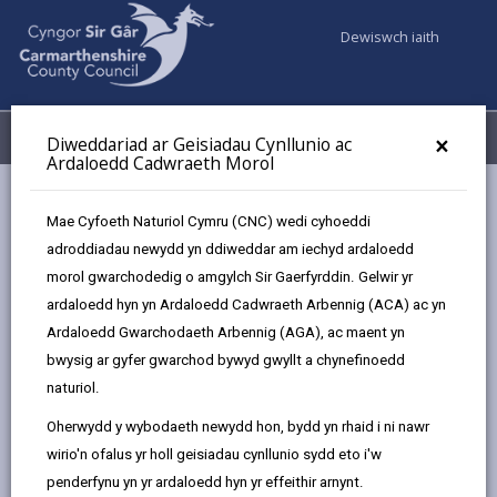
Dewiswch iaith
Fy Nghyfrifon
Dewislen
×
Diweddariad ar Geisiadau Cynllunio ac
Ardaloedd Cadwraeth Morol
Gwasanaethaur Cyngor
Cynllunio
Mae Cyfoeth Naturiol Cymru (CNC) wedi cyhoeddi
Adeiladau Rhestredig ac Ardaloedd Cadwraeth
adroddiadau newydd yn ddiweddar am iechyd ardaloedd
Pryd mae'n ofynnol cael caniatâd adeilad rhestredig?
morol gwarchodedig o amgylch Sir Gaerfyrddin. Gelwir yr
ardaloedd hyn yn Ardaloedd Cadwraeth Arbennig (ACA) ac yn
Ardaloedd Gwarchodaeth Arbennig (AGA), ac maent yn
Pryd mae'n ofynnol cael caniatâd
bwysig ar gyfer gwarchod bywyd gwyllt a chynefinoedd
adeilad rhestredig?
naturiol.
Diweddarwyd y dudalen ar: 25/04/2025
Oherwydd y wybodaeth newydd hon, bydd yn rhaid i ni nawr
share
share
share
share
wirio'n ofalus yr holl geisiadau cynllunio sydd eto i'w
this
this
this
this
penderfynu yn yr ardaloedd hyn yr effeithir arnynt.