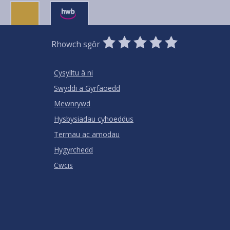
0
1
2
3
4
5
Rhowch sgôr
Stars
SUBMIT
Star
Stars
Stars
Stars
Stars
RATING
Cysylltu â ni
Swyddi a Gyrfaoedd
Mewnrywd
Hysbysiadau cyhoeddus
Termau ac amodau
Hygyrchedd
Cwcis