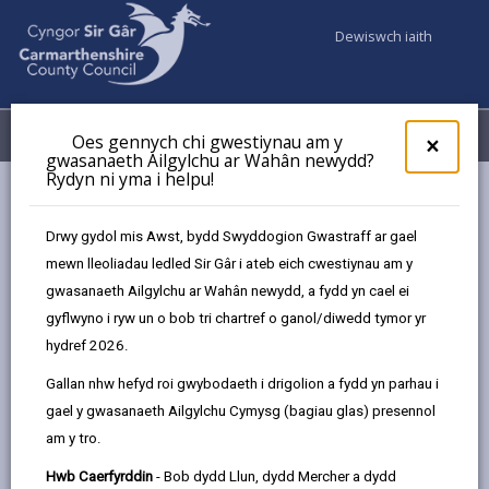
Dewiswch iaith
Fy Nghyfrifon
Dewislen
Oes gennych chi gwestiynau am y
×
gwasanaeth Ailgylchu ar Wahân newydd?
Rydyn ni yma i helpu!
Gwasanaethaur Cyngor
Genedigaethau, Marwolaethau, Priodasau, Partneriaethau
Drwy gydol mis Awst, bydd Swyddogion Gwastraff ar gael
Sifil a Seremonïau Dathlu
mewn lleoliadau ledled Sir Gâr i ateb eich cwestiynau am y
Lleoliadau Seremoni
The Fig Tree
gwasanaeth Ailgylchu ar Wahân newydd, a fydd yn cael ei
gyflwyno i ryw un o bob tri chartref o ganol/diwedd tymor yr
hydref 2026.
Gallan nhw hefyd roi gwybodaeth i drigolion a fydd yn parhau i
gael y gwasanaeth Ailgylchu Cymysg (bagiau glas) presennol
Dewiswch leoliad
am y tro.
Hwb Caerfyrddin
- Bob dydd Llun, dydd Mercher a dydd