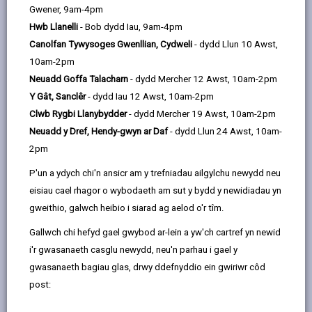
Gwener, 9am-4pm
The Fig Tree
Hwb Llanelli
- Bob dydd Iau, 9am-4pm
Llanarthne, Sir Gaerfyrddin, SA32 8JQ
Canolfan Tywysoges Gwenllian, Cydweli
- dydd Llun 10 Awst,
01269 833703
10am-2pm
www.facebook.com/TheFigTreeDrysl
Neuadd Goffa Talacharn
- dydd Mercher 12 Awst, 10am-2pm
wyn/
Y Gât, Sanclêr
- dydd Iau 12 Awst, 10am-2pm
Clwb Rygbi Llanybydder
- dydd Mercher 19 Awst, 10am-2pm
Neuadd y Dref, Hendy-gwyn ar Daf
- dydd Llun 24 Awst, 10am-
2pm
P'un a ydych chi'n ansicr am y trefniadau ailgylchu newydd neu
eisiau cael rhagor o wybodaeth am sut y bydd y newidiadau yn
gweithio, galwch heibio i siarad ag aelod o'r tîm.
Ystafelloedd trwyddedig a
Gallwch chi hefyd gael gwybod ar-lein a yw'ch cartref yn newid
chapasiti
i'r gwasanaeth casglu newydd, neu'n parhau i gael y
gwasanaeth bagiau glas, drwy ddefnyddio ein gwiriwr côd
The Coach House (120)
post:
Y bwyty (120)