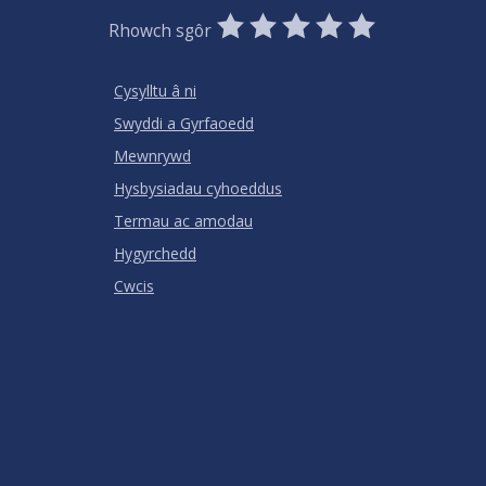
0
1
2
3
4
5
Rhowch sgôr
Stars
SUBMIT
Star
Stars
Stars
Stars
Stars
RATING
Cysylltu â ni
Swyddi a Gyrfaoedd
Mewnrywd
Hysbysiadau cyhoeddus
Termau ac amodau
Hygyrchedd
Cwcis