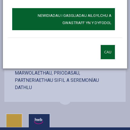
Uchafswm y bobl a ganiateir gan gynnwys y
pâr, y cofrestryddion a'r ffotograffydd
NEWIDIADAU I GASGLIADAU AILGYLCHU A
GWASTRAFF YN Y DYFODOL
EWCH I'R WEFAN
CAU
MWY YNGHYLCH GENEDIGAETHAU,
MARWOLAETHAU, PRIODASAU,
PARTNERIAETHAU SIFIL A SEREMONÏAU
DATHLU