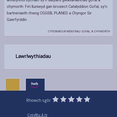
annibynnol bychain sy’n darparu gwasanaethau gofal a
chymorth. Fe’i lluniwyd gan brosiect Catalyddion Gofal, sy’n
bartneriaeth rhwng CGGSB, PLANED a Chyngor Sir
Gaerfyrddin.
CYFEIRIADUR MENTRAU GOFAL A CHYMORTH
Lawrlwythiadau
0
1
2
3
4
5
Rhowch sgôr
Stars
SUBMIT
Star
Stars
Stars
Stars
Stars
RATING
Cysylltu â ni