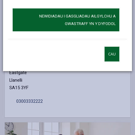
open
content
NEWIDIADAU I GASGLIADAU AILGYLCHU A
GWASTRAFF YN Y DYFODOL
CAU
Cysylltwch â ni
Delta Wellbeing
Eastgate
Llanelli
SA15 3YF
03003332222