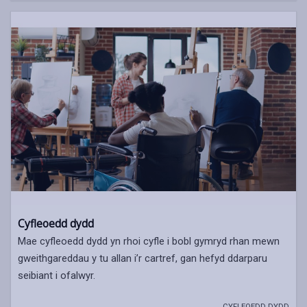
Cyfleoedd dydd
Mae cyfleoedd dydd yn rhoi cyfle i bobl gymryd rhan mewn
gweithgareddau y tu allan i’r cartref, gan hefyd ddarparu
seibiant i ofalwyr.
CYFLEOEDD DYDD