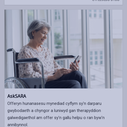
AskSARA
Offeryn hunanasesu mynediad cyflym sy'n darparu
gwybodaeth a chyngor a luniwyd gan therapyddion
galwedigaethol am offer sy'n gallu helpu o ran byw'n
annibynnol.