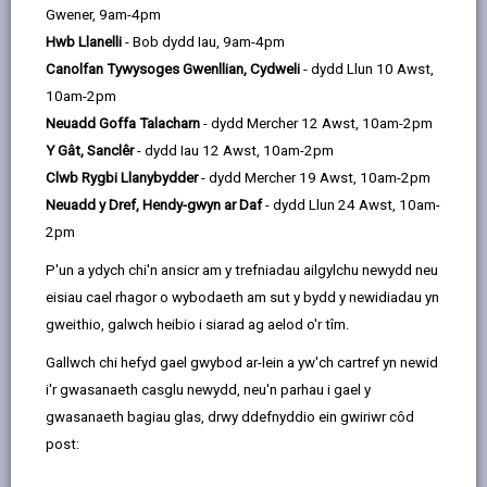
Gwener, 9am-4pm
Gofal Cartref yw cymorth sy'n cael ei roi i bobl yn eu
Hwb Llanelli
- Bob dydd Iau, 9am-4pm
cartrefi eu hunain i'w helpu i aros yn annibynnol a
Canolfan Tywysoges Gwenllian, Cydweli
- dydd Llun 10 Awst,
byw'n dda. Y nod yw gwneud bywyd bob dydd yn
10am-2pm
haws ac yn fwy diogel, fel bod unigolion yn gallu
Neuadd Goffa Talacharn
- dydd Mercher 12 Awst, 10am-2pm
parhau i fyw'n gyfforddus yn eu cymuned.
Y Gât, Sanclêr
- dydd Iau 12 Awst, 10am-2pm
Clwb Rygbi Llanybydder
- dydd Mercher 19 Awst, 10am-2pm
Neuadd y Dref, Hendy-gwyn ar Daf
- dydd Llun 24 Awst, 10am-
-
Sut i gael y gwasanaeth
2pm
open
content
P'un a ydych chi'n ansicr am y trefniadau ailgylchu newydd neu
-
Os ydych yn gymwys i gael cymorth
eisiau cael rhagor o wybodaeth am sut y bydd y newidiadau yn
open
gweithio, galwch heibio i siarad ag aelod o'r tîm.
content
Gallwch chi hefyd gael gwybod ar-lein a yw'ch cartref yn newid
-
Sut i wneud cais am asesiad
i'r gwasanaeth casglu newydd, neu'n parhau i gael y
open
content
gwasanaeth bagiau glas, drwy ddefnyddio ein gwiriwr côd
post:
Trefnu eich gwasanaeth gofal
-
cartref eich hun?