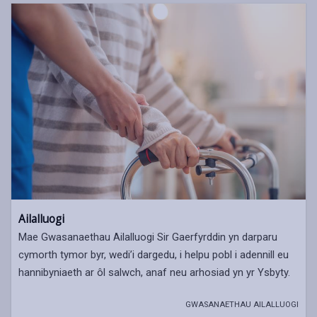
Ailalluogi
Mae Gwasanaethau Ailalluogi Sir Gaerfyrddin yn darparu
cymorth tymor byr, wedi’i dargedu, i helpu pobl i adennill eu
hannibyniaeth ar ôl salwch, anaf neu arhosiad yn yr Ysbyty.
GWASANAETHAU AILALLUOGI