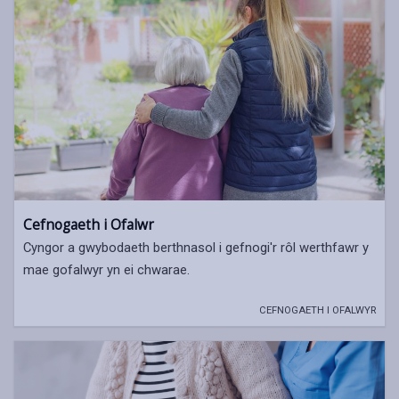
Cefnogaeth i Ofalwr
Cyngor a gwybodaeth berthnasol i gefnogi'r rôl werthfawr y
mae gofalwyr yn ei chwarae.
CEFNOGAETH I OFALWYR