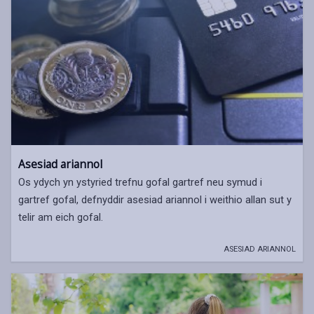
Asesiad ariannol
Os ydych yn ystyried trefnu gofal gartref neu symud i
gartref gofal, defnyddir asesiad ariannol i weithio allan sut y
telir am eich gofal.
ASESIAD ARIANNOL