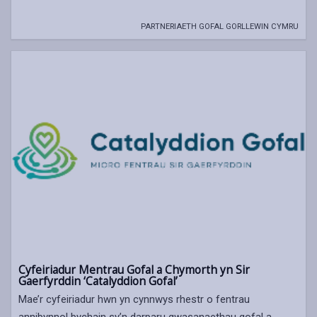
PARTNERIAETH GOFAL GORLLEWIN CYMRU
Cyfeiriadur Mentrau Gofal a Chymorth yn Sir
Gaerfyrddin ‘Catalyddion Gofal’
Mae’r cyfeiriadur hwn yn cynnwys rhestr o fentrau