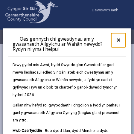
Dewiswch iaith
Fy Nghyfrifon
Dewislen
Oes gennych chi gwestiynau am y
×
gwasanaeth Ailgylchu ar Wahân newydd?
Rydyn ni yma i helpu!
Gwasanaethaur Cyngor
Gwasanaethau Cymdeithasol
Gofal Cartref
Drwy gydol mis Awst, bydd Swyddogion Gwastraff ar gael
mewn lleoliadau ledled Sir Gâr i ateb eich cwestiynau am y
gwasanaeth Ailgylchu ar Wahân newydd, a fydd yn cael ei
gyflwyno i ryw un o bob tri chartref o ganol/diwedd tymor yr
hydref 2026.
Gallan nhw hefyd roi gwybodaeth i drigolion a fydd yn parhau i
gael y gwasanaeth Ailgylchu Cymysg (bagiau glas) presennol
am y tro.
Home Care
Hwb Caerfyrddin
- Bob dydd Llun, dydd Mercher a dydd