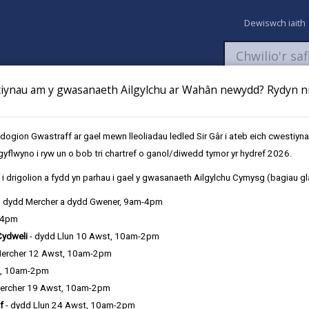
Dewiswch iaith
ynau am y gwasanaeth Ailgylchu ar Wahân newydd? Rydyn ni 
aeth
Newyddion
Fy Nghyfrifon
Talu
Cyflwyno cais
gion Gwastraff ar gael mewn lleoliadau ledled Sir Gâr i ateb eich cwestiyn
gyflwyno i ryw un o bob tri chartref o ganol/diwedd tymor yr hydref 2026.
ty a Chymorth
Canllawiau i bobl ifanc
i drigolion a fydd yn parhau i gael y gwasanaeth Ailgylchu Cymysg (bagiau gl
, dydd Mercher a dydd Gwener, 9am-4pm
-4pm
Cydweli
- dydd Llun 10 Awst, 10am-2pm
Mercher 12 Awst, 10am-2pm
t, 10am-2pm
ercher 19 Awst, 10am-2pm
f
- dydd Llun 24 Awst, 10am-2pm