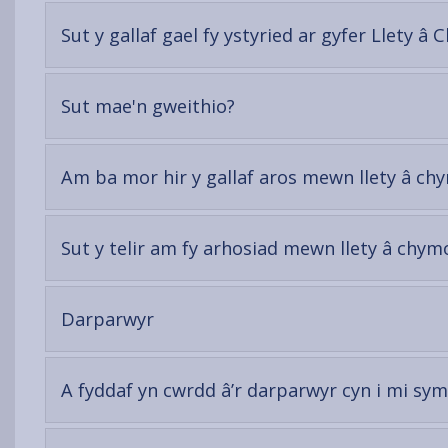
Sut y gallaf gael fy ystyried ar gyfer Llety â
-
Sut mae'n gweithio?
open
content
Am ba mor hir y gallaf aros mewn llety â ch
Sut y telir am fy arhosiad mewn llety â chym
-
Darparwyr
open
content
A fyddaf yn cwrdd â’r darparwyr cyn i mi sy