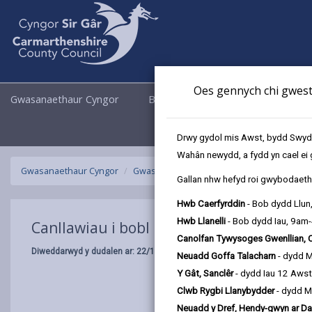
Oes gennych chi gwesti
Gwasanaethaur Cyngor
Busnes
Cyngor a Democrati
Drwy gydol mis Awst, bydd Swyddo
Wahân newydd, a fydd yn cael ei 
Gwasanaethaur Cyngor
Gwasanaethau i blant a theuluoedd
Lle
Gallan nhw hefyd roi gwybodaeth 
Hwb Caerfyrddin
- Bob dydd Llun
Hwb Llanelli
- Bob dydd Iau, 9am
Canllawiau i bobl ifanc
Canolfan Tywysoges Gwenllian, 
Diweddarwyd y dudalen ar: 22/10/2024
Neuadd Goffa Talacharn
- dydd 
Y Gât, Sanclêr
- dydd Iau 12 Aws
Clwb Rygbi Llanybydder
- dydd M
Neuadd y Dref, Hendy-gwyn ar Da