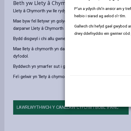
Beth yw Llety â Chymorth?
P'un a ydych chi'n ansicr am y t
Llety â Chymorth yw lle rydych chi’n byw fel lletywr yng nghar
heibio i siarad ag aelod o'r tîm.
Mae byw fel lletywr yn golygu y bydd gennych allwedd drws ffryn
Gallwch chi hefyd gael gwybod ar
darparwr Llety â Chymorth a’i deulu.
drwy ddefnyddio ein gwiriwr côd 
Bydd disgwyl i chi allu gwneud cryn dipyn ar eich pen eich hun 
Mae llety â chymorth yn darparu amgylchedd diogel, cefnogol l
dyfodol.
Byddwch yn ymarfer sut i goginio eich prydau eich hun, gwneud
Fe’i gelwir yn ‘llety â chymorth’ oherwydd bod y darparwr Lle
LAWRLWYTHWCH Y CANLLAW CYFLYM I BOBL IFANC