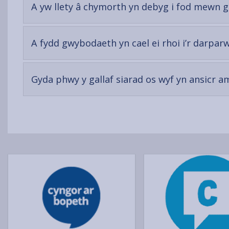
A yw llety â chymorth yn debyg i fod mewn 
A fydd gwybodaeth yn cael ei rhoi i’r darpar
Gyda phwy y gallaf siarad os wyf yn ansicr 