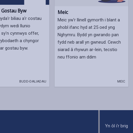
r Gostau Byw
Meic
gyda'r biliau a'r costau
Meic yw'r llinell gymorth i blant a
ydym wedi llunio
phobl ifanc hyd at 25 oed yng
 sy'n cynnwys offer,
Nghymru. Bydd yn gwrando pan
wybodaeth a chyngor
fydd neb arall yn gwneud. Cewch
 ar gostau byw.
siarad â rhywun ar-lein, tecstio
neu ffonio am ddim
BUDD-DALIADAU
MEIC
Yn ôl i'r brig