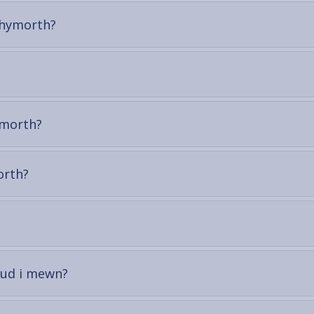
-
 Chymorth?
open
content
-
ymorth?
open
content
-
orth?
open
content
-
mud i mewn?
open
content