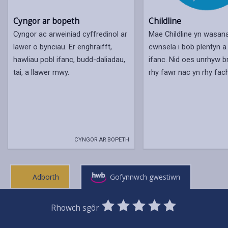
Cyngor ar bopeth
Childline
Cyngor ac arweiniad cyffredinol ar
Mae Childline yn wasan
lawer o bynciau. Er enghraifft,
cwnsela i bob plentyn 
hawliau pobl ifanc, budd-daliadau,
ifanc. Nid oes unrhyw 
tai, a llawer mwy.
rhy fawr nac yn rhy fach
CYNGOR AR BOPETH
Adborth
Gofynnwch gwestiwn
0
1
2
3
4
5
Rhowch sgôr
Stars
SUBMIT
Star
Stars
Stars
Stars
Stars
RATING