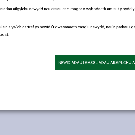
refniadau ailgylchu newydd neu eisiau cael rhagor o wybodaeth am sut y bydd 
tref rhywun.
t eich hun ac ystafell wely ar wahân. Byddwch yn rhannu’r gegin, yr ys
-lein a yw'ch cartref yn newid i'r gwasanaeth casglu newydd, neu'n parhau i g
post:
i hybu eich annibyniaeth a datblygu eich sgiliau byw’n annibynnol.
le gallwch ennill a gwella ymhellach rai o’r sgiliau ymarferol y bydd
NEWIDIADAU I GASGLIADAU AILGYLCHU 
 eich siopa bwyd a nwyddau ymolchi eich hun, dysgu sut i dalu biliau,
ty â Chymorth yno i siarad â chi os oes rhywbeth yn eich poeni, neu 