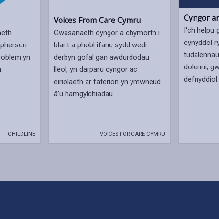
Cyngor a
Voices From Care Cymru
I'ch helpu 
aeth
Gwasanaeth cyngor a chymorth i
cynyddol r
a pherson
blant a phobl ifanc sydd wedi
tudalennau
broblem yn
derbyn gofal gan awdurdodau
dolenni, g
.
lleol, yn darparu cyngor ac
defnyddiol
eiriolaeth ar faterion yn ymwneud
â'u hamgylchiadau.
CHILDLINE
VOICES FOR CARE CYMRU