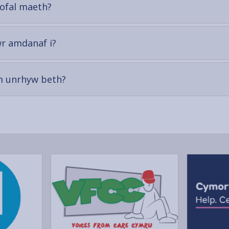
-
gofal maeth?
open
content
-
wr amdanaf i?
open
content
-
am unrhyw beth?
open
content