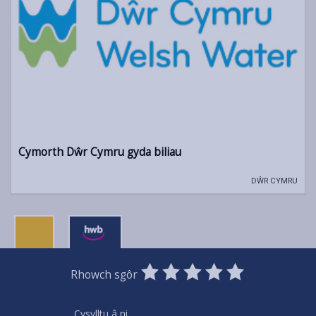
Cymorth Dŵr Cymru gyda biliau
DŴR CYMRU
0
1
2
3
4
5
Rhowch sgôr
Stars
SUBMIT
Star
Stars
Stars
Stars
Stars
RATING
Cysylltu â ni