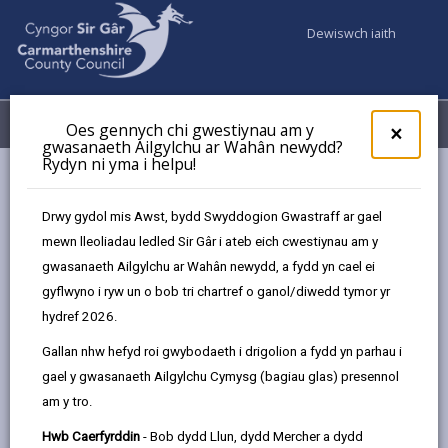
Dewiswch iaith
Fy Nghyfrifon
Dewislen
Oes gennych chi gwestiynau am y
×
gwasanaeth Ailgylchu ar Wahân newydd?
Rydyn ni yma i helpu!
Gwasanaethaur Cyngor
Tai
Cyn-llety
Parod i Gyllidebu a Bancio
Drwy gydol mis Awst, bydd Swyddogion Gwastraff ar gael
mewn lleoliadau ledled Sir Gâr i ateb eich cwestiynau am y
gwasanaeth Ailgylchu ar Wahân newydd, a fydd yn cael ei
Parod i Gyllidebu a Bancio
gyflwyno i ryw un o bob tri chartref o ganol/diwedd tymor yr
hydref 2026.
Diweddarwyd y dudalen ar: 03/10/2024
Gallan nhw hefyd roi gwybodaeth i drigolion a fydd yn parhau i
share
share
share
share
gael y gwasanaeth Ailgylchu Cymysg (bagiau glas) presennol
this
this
this
this
am y tro.
page
page
page
on
by
on
on
Linked
Hwb Caerfyrddin
- Bob dydd Llun, dydd Mercher a dydd
Bydd cyllidebu yn eich helpu i wneud y gorau o'ch arian.