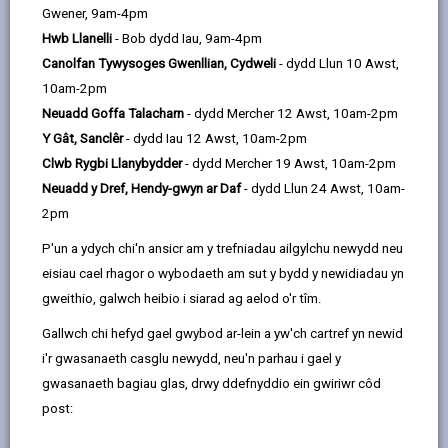
email
Facebook,
X
In,
Gwener, 9am-4pm
Ceisiwch wneud cynllun gwariant/cyllideb fel isod. Yn
opens
(Twitter),
opens
Hwb Llanelli
- Bob dydd Iau, 9am-4pm
ddelfrydol, bydd yn dangos eich holl gostau yn erbyn
in
opens
in
Canolfan Tywysoges Gwenllian, Cydweli
- dydd Llun 10 Awst,
eich incwm a'r hyn sydd gennych ar ôl i'w wario
a
in
a
10am-2pm
new
a
new
Neuadd Goffa Talacharn
- dydd Mercher 12 Awst, 10am-2pm
Cynllunydd Cyllideb
tab
new
tab
Y Gât, Sanclêr
- dydd Iau 12 Awst, 10am-2pm
tab
Clwb Rygbi Llanybydder
- dydd Mercher 19 Awst, 10am-2pm
Gwnewch yn siŵr eich bod yn blaenoriaethu eich biliau.
Neuadd y Dref, Hendy-gwyn ar Daf
- dydd Llun 24 Awst, 10am-
Bydd yr awgrymiadau hyn yn eich helpu chi i arbed
2pm
arian:
P'un a ydych chi'n ansicr am y trefniadau ailgylchu newydd neu
Chwilio am y fargen orau a defnyddio gwefannau
eisiau cael rhagor o wybodaeth am sut y bydd y newidiadau yn
cymharu.
gweithio, galwch heibio i siarad ag aelod o'r tîm.
Gall clybiau tanwydd fod yn ddewis arall i brynu'n
Gallwch chi hefyd gael gwybod ar-lein a yw'ch cartref yn newid
annibynnol.
i'r gwasanaeth casglu newydd, neu'n parhau i gael y
Siarad ag arbenigwr ynni Cyngor ar Bopeth.
gwasanaeth bagiau glas, drwy ddefnyddio ein gwiriwr côd
post:
Cyflwyno cais am ostyngiad y Dreth Gyngor.
Gofyn i Dŵr Cymru am gyfraddau dŵr is. Gallai