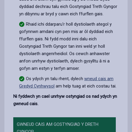
dyddiad dechrau talu eich Gostyngiad Treth Gyngor
yn dibynnu ar bryd y cawn eich ffurflen gais.
Rhaid ichi ddarparu'r holl dystiolaeth ategol y
gofynnwn amdani cyn pen mis ar ôl dyddiad eich
ffurflen gais. Ni fydd modd inni dalu eich
Gostyngiad Treth Gyngor tan inni weld yr holl
dystiolaeth angenrheidiol. Os cewch anhawster
anfon unrhyw dystiolaeth, dylech gysylltu â ni a
gofyn am estyn y terfyn amser.
Os ydych yn talu rhent, dylech
wneud cais am
Gredyd Cynhwysol
am help tuag at eich costau tai.
Ni fyddwch yn cael unrhyw ostyngiad os nad ydych yn
gwneud cais.
GWNEUD CAIS AM GOSTYNGIAD Y DRETH
GYNGOR