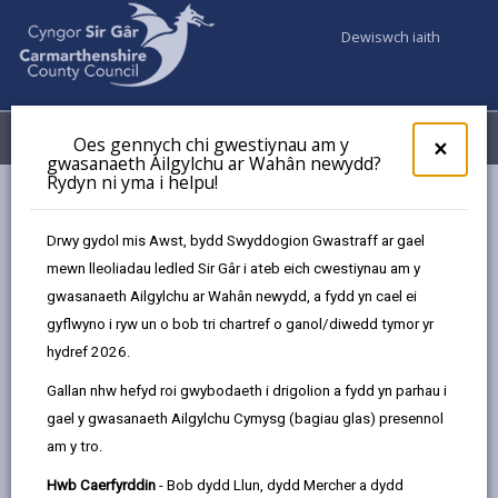
Dewiswch iaith
Fy Nghyfrifon
Dewislen
Oes gennych chi gwestiynau am y
×
gwasanaeth Ailgylchu ar Wahân newydd?
Rydyn ni yma i helpu!
Gwasanaethaur Cyngor
Budd-daliadau
Gostyngiad y Dreth Gyngor
Drwy gydol mis Awst, bydd Swyddogion Gwastraff ar gael
mewn lleoliadau ledled Sir Gâr i ateb eich cwestiynau am y
gwasanaeth Ailgylchu ar Wahân newydd, a fydd yn cael ei
Gostyngiad y Dreth Gyngor
gyflwyno i ryw un o bob tri chartref o ganol/diwedd tymor yr
hydref 2026.
Diweddarwyd y dudalen ar: 29/01/2026
Gallan nhw hefyd roi gwybodaeth i drigolion a fydd yn parhau i
share
share
share
share
gael y gwasanaeth Ailgylchu Cymysg (bagiau glas) presennol
this
this
this
this
am y tro.
page
page
page
on
by
on
on
Linked
Hwb Caerfyrddin
- Bob dydd Llun, dydd Mercher a dydd
Ym mis Ebrill 2013, cyflwynwyd Gostyngiad y Dreth