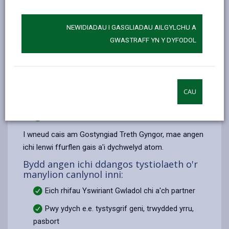
Mae'r hyn rydych chi'n ei gael yn dibynnu
ar:
NEWIDIADAU I GASGLIADAU AILGYLCHU A
eich amgylchiadau (e.e. incwm, nifer y plant,
GWASTRAFF YN Y DYFODOL
budd-daliadau, statws preswyliaeth, anabledd).
incwm eich aelwyd - mae hyn yn cynnwys
cynilion, pensiynau ac incwm eich partner.
CAU
os yw'ch plant yn byw gyda chi
os oes oedolion eraill yn byw gyda chi
I wneud cais am Gostyngiad Treth Gyngor, mae angen
ichi lenwi ffurflen gais a'i dychwelyd atom.
Bydd angen ichi ddangos tystiolaeth o'r
manylion canlynol inni:
Eich rhifau Yswiriant Gwladol chi a'ch partner
Pwy ydych e.e. tystysgrif geni, trwydded yrru,
pasbort