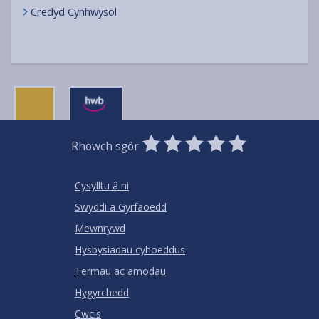
Credyd Cynhwysol
0
1
2
3
4
5
Rhowch sgôr
Stars
SUBMIT
Star
Stars
Stars
Stars
Stars
RATING
Cysylltu â ni
Swyddi a Gyrfaoedd
Mewnrywd
Hysbysiadau cyhoeddus
Termau ac amodau
Hygyrchedd
Cwcis