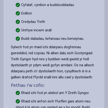
Cyfalaf, cynilion a buddsoddiadau
Enillion
Credydau Treth
Unrhyw incwm arall
Budd-daliadau, lwfansau neu bensiynau
Sylwch fod yn rhaid ichi ddarparu dogfennau
gwreiddiol, nid copïau. Ni allwn dalu eich Gostyngiad
Treth Gyngor hyd nes y byddwn wedi gweld yr holl
dystiolaeth yr ydym wedi gofyn amdani. Os na allwch
ddarparu peth o'r dystiolaeth hon, cysylltwch â ni a
gallwn drafod ffyrdd eraill inni allu cael y dystiolaeth.
Pethau i'w cofio:
Rhaid ichi fod yn atebol am Y Dreth Gyngor.
Rhaid ichi anfon eich ffurflen gais atom neu
ddod â hi atom cyn gynted ag y bo modd. Bydd