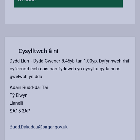
Cysylltwch â ni
Dydd Llun - Dydd Gwener 8.45yb tan 1.00yp. Dyfynnwch rhif
cyfeirnod eich cais pan fyddwch yn cysylltu gyda ni os
gwelwch yn dda.
Adain Budd-dal Tai
Tŷ Elwyn
Llanelli
SA15 3AP
Budd.Daliadau@sirgar.gov.uk