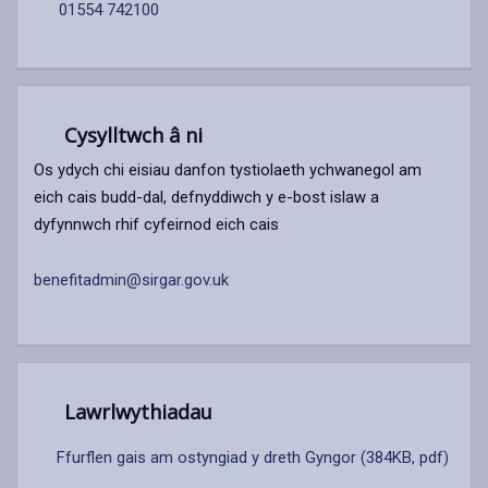
01554 742100
Cysylltwch â ni
Os ydych chi eisiau danfon tystiolaeth ychwanegol am
eich cais budd-dal, defnyddiwch y e-bost islaw a
dyfynnwch rhif cyfeirnod eich cais
benefitadmin@sirgar.gov.uk
Lawrlwythiadau
Ffurflen gais am ostyngiad y dreth Gyngor (384KB, pdf)