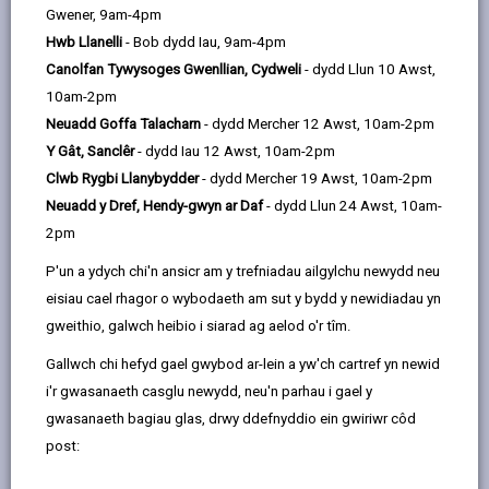
email
Facebook,
X
In,
Gwener, 9am-4pm
Gyngor yn lle Budd-dal y Dreth Gyngor. Yng Nghymru,
opens
(Twitter),
opens
Hwb Llanelli
- Bob dydd Iau, 9am-4pm
cyfrifoldeb Llywodraeth Cymru oedd darparu cynllun
in
opens
in
Canolfan Tywysoges Gwenllian, Cydweli
- dydd Llun 10 Awst,
newydd ond caiff y cynllun ei weinyddu gan gynghorau
a
in
a
10am-2pm
lleol. Mae'r cynllun yn sicrhau bod aelwydydd yng
new
a
new
Neuadd Goffa Talacharn
- dydd Mercher 12 Awst, 10am-2pm
Nghymru yn parhau i gael cymorth o ran talu eu biliau
tab
new
tab
Y Gât, Sanclêr
- dydd Iau 12 Awst, 10am-2pm
treth gyngor.
tab
Clwb Rygbi Llanybydder
- dydd Mercher 19 Awst, 10am-2pm
Mae Cynllun Gostyngiadau’r Dreth Gyngor yn dal i fod
Neuadd y Dref, Hendy-gwyn ar Daf
- dydd Llun 24 Awst, 10am-
yn seiliedig ar reolau'r budd-dal treth gyngor blaenorol.
2pm
Ar hyn o bryd, 100% o'r tâl yw'r uchafswm cymorth
P'un a ydych chi'n ansicr am y trefniadau ailgylchu newydd neu
sydd ar gael o dan y cynllun newydd ond gallai hyn
eisiau cael rhagor o wybodaeth am sut y bydd y newidiadau yn
newid yn y blynyddoedd sydd i ddod.
gweithio, galwch heibio i siarad ag aelod o'r tîm.
Gallech fod yn gymwys os ydych ar incwm isel, yn
Gallwch chi hefyd gael gwybod ar-lein a yw'ch cartref yn newid
hawlio budd-daliadau neu ar Credyd Cynhwysol gan yr
i'r gwasanaeth casglu newydd, neu'n parhau i gael y
Adran Gwaith a Phensiynau neu'r Gwasanaeth
gwasanaeth bagiau glas, drwy ddefnyddio ein gwiriwr côd
Pensiwn. Gallwch wneud cais os ydych chi'n berchen
post:
ar eich cartref eich hun, yn talu rhent, yn ddi-waith
neu'n gweithio. Gellir gostwng eich bil hyd at 100%.