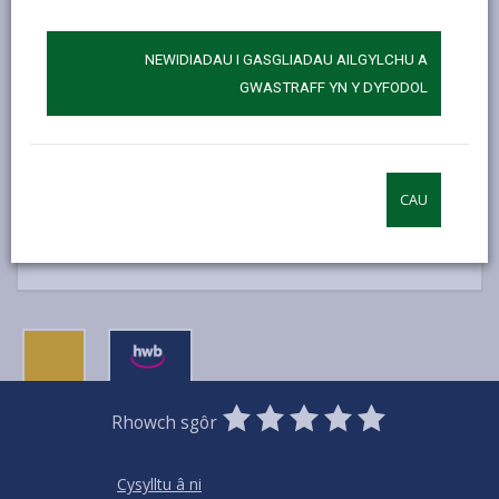
Tŷ Elwyn
Llanelli
NEWIDIADAU I GASGLIADAU AILGYLCHU A
Sir Gaerfyrddin
GWASTRAFF YN Y DYFODOL
SA15 3AP
trethi@sirgar.gov.uk
CAU
01554 742330
0
1
2
3
4
5
Rhowch sgôr
Stars
SUBMIT
Star
Stars
Stars
Stars
Stars
RATING
Cysylltu â ni