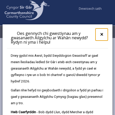
Dewiswch iaith
Fy Nghyfrifon
Dewislen
Oes gennych chi gwestiynau am y
×
gwasanaeth Ailgylchu ar Wahân newydd?
Rydyn ni yma i helpu!
Busnes
Trethi Busnes
Sut i dalu eich treth busnes
Drwy gydol mis Awst, bydd Swyddogion Gwastraff ar gael
mewn lleoliadau ledled Sir Gâr i ateb eich cwestiynau am y
Sut i dalu eich treth busnes
gwasanaeth Ailgylchu ar Wahân newydd, a fydd yn cael ei
gyflwyno i ryw un o bob tri chartref o ganol/diwedd tymor yr
Diweddarwyd y dudalen ar: 22/12/2025
hydref 2026.
share
share
share
share
Gallan nhw hefyd roi gwybodaeth i drigolion a fydd yn parhau i
this
this
this
this
gael y gwasanaeth Ailgylchu Cymysg (bagiau glas) presennol
page
page
page
on
am y tro.
by
on
on
Linked
Rhaid talu Treth Anomestig mewn 10 rhandaliad misol
email
Facebook,
X
In,
Hwb Caerfyrddin
- Bob dydd Llun, dydd Mercher a dydd
o fis Ebrill, yn ddyledus ar y 15fed o bob mis neu cyn