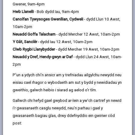
opens
(Twitter),
opens
Gwener, 9am-4pm
hynny. Os ydych yn dod yn gymwys i dalu Treth
in
opens
in
Hwb Llanelli
- Bob dydd Iau, 9am-4pm
Anomestig yn ystod y flwyddyn bydd eich
a
in
a
Canolfan Tywysoges Gwenllian, Cydweli
- dydd Llun 10 Awst,
rhandaliadau'n cael eu haddasu yn ôl nifer y dyddiadau
new
a
new
10am-2pm
talu sy'n weddill.
tab
new
tab
Neuadd Goffa Talacharn
- dydd Mercher 12 Awst, 10am-2pm
tab
Y Gât, Sanclêr
- dydd Iau 12 Awst, 10am-2pm
-
Debyd Uniongyrchol
open
Clwb Rygbi Llanybydder
- dydd Mercher 19 Awst, 10am-2pm
content
Neuadd y Dref, Hendy-gwyn ar Daf
- dydd Llun 24 Awst, 10am-
-
Taliadau ar-lein
2pm
open
P'un a ydych chi'n ansicr am y trefniadau ailgylchu newydd neu
content
eisiau cael rhagor o wybodaeth am sut y bydd y newidiadau yn
-
Yn bersonol neu drwy'r post
gweithio, galwch heibio i siarad ag aelod o'r tîm.
open
content
Gallwch chi hefyd gael gwybod ar-lein a yw'ch cartref yn newid
i'r gwasanaeth casglu newydd, neu'n parhau i gael y
gwasanaeth bagiau glas, drwy ddefnyddio ein gwiriwr côd
post:
Cysylltwch â ni