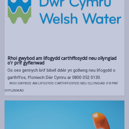
Rhoi gwybod am lifogydd carthffosydd neu ollyngiad
o'r prif gyflenwad
Os oes gennych brif bibell ddŵr yn gollwng neu lifogydd o
garthffos, ffoniwch Dŵr Cymru ar 0800 052 0130.
RHOI GWYBOD AM LIFOGYDD CARTHFFOSYDD NEU OLLYNGIAD O'R PRIF
GYFLENWAD