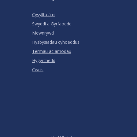
Stars
SUBMIT
Star
Stars
Stars
Stars
Stars
RATING
Cysylltu â ni
Swyddi a Gyrfaoedd
Mewnrywd
Hysbysiadau cyhoeddus
Termau ac amodau
Hygyrchedd
Cwcis