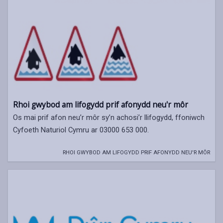
Rhoi gwybod am lifogydd prif afonydd neu'r môr
Os mai prif afon neu’r môr sy’n achosi’r llifogydd, ffoniwch
Cyfoeth Naturiol Cymru ar 03000 653 000.
RHOI GWYBOD AM LIFOGYDD PRIF AFONYDD NEU'R MÔR