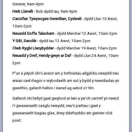
by
on
on
Linked
Mae rheoli perygl llifogydd yn gyfrifoldeb y mae
Gwener, 9am-4pm
email
Facebook,
X
In,
trigolion a busnesau yn ei rannu â sawl sefydliad.
Hwb Llanelli
- Bob dydd Iau, 9am-4pm
opens
(Twitter),
opens
Mae'n bwysig bod yr holl ddigwyddiadau llifogydd yn
Canolfan Tywysoges Gwenllian, Cydweli
- dydd Llun 10 Awst,
in
opens
in
cael eu riportio, yn enwedig y digwyddiadau sy'n
10am-2pm
a
in
a
effeithio ar breswylfeydd a busnesau yn fewnol, wrth i
Neuadd Goffa Talacharn
- dydd Mercher 12 Awst, 10am-2pm
new
a
new
ni ddefnyddio'r data hwn wrth flaenoriaethu adnoddau.
Y Gât, Sanclêr
- dydd Iau 12 Awst, 10am-2pm
tab
new
tab
Os ydych yn ymwybodol o ffynhonnell llifogydd, yna
Clwb Rygbi Llanybydder
- dydd Mercher 19 Awst, 10am-2pm
tab
anfonwch eich adroddiad at y sefydliad perthnasol fel
Neuadd y Dref, Hendy-gwyn ar Daf
- dydd Llun 24 Awst, 10am-
y manylir isod. Os ydych yn ansicr o'r ffynhonnell,
2pm
rydym yn hapus i dderbyn eich adroddiadau a'ch
P'un a ydych chi'n ansicr am y trefniadau ailgylchu newydd neu
camau gweithredu yn unol â hynny. Y ffordd orau o
eisiau cael rhagor o wybodaeth am sut y bydd y newidiadau yn
riportio llifogydd yw drwy lenwi'r ffurflenni ar-lein.
gweithio, galwch heibio i siarad ag aelod o'r tîm.
Gallwch chi hefyd gael gwybod ar-lein a yw'ch cartref yn newid
i'r gwasanaeth casglu newydd, neu'n parhau i gael y
gwasanaeth bagiau glas, drwy ddefnyddio ein gwiriwr côd
post: