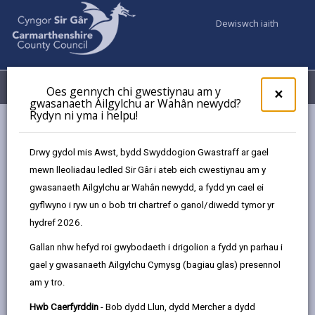
Dewiswch iaith
Fy Nghyfrifon
Dewislen
Oes gennych chi gwestiynau am y
×
gwasanaeth Ailgylchu ar Wahân newydd?
Rydyn ni yma i helpu!
Gwasanaethaur Cyngor
Argyfyngau a diogelwch cymunedol
Llifogydd
Rhoi gwybod am ddigwyddiad llifogydd
Drwy gydol mis Awst, bydd Swyddogion Gwastraff ar gael
mewn lleoliadau ledled Sir Gâr i ateb eich cwestiynau am y
gwasanaeth Ailgylchu ar Wahân newydd, a fydd yn cael ei
Rhoi gwybod am ddigwyddiad
gyflwyno i ryw un o bob tri chartref o ganol/diwedd tymor yr
llifogydd
hydref 2026.
Diweddarwyd y dudalen ar: 04/11/2025
Gallan nhw hefyd roi gwybodaeth i drigolion a fydd yn parhau i
gael y gwasanaeth Ailgylchu Cymysg (bagiau glas) presennol
share
share
share
share
am y tro.
this
this
this
this
page
page
page
on
Hwb Caerfyrddin
- Bob dydd Llun, dydd Mercher a dydd