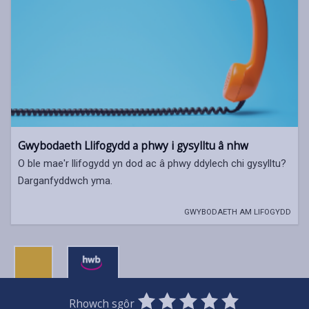
Gwybodaeth Llifogydd a phwy i gysylltu â nhw
O ble mae'r llifogydd yn dod ac â phwy ddylech chi gysylltu?
Darganfyddwch yma.
GWYBODAETH AM LIFOGYDD
0
1
2
3
4
5
Rhowch sgôr