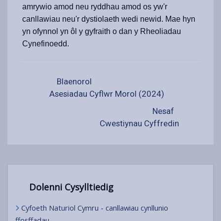
amrywio amod neu ryddhau amod os yw'r
canllawiau neu'r dystiolaeth wedi newid. Mae hyn
yn ofynnol yn ôl y gyfraith o dan y Rheoliadau
Cynefinoedd.
Blaenorol
Asesiadau Cyflwr Morol (2024)
Nesaf
Cwestiynau Cyffredin
Dolenni Cysylltiedig
Cyfoeth Naturiol Cymru - canllawiau cynllunio
ffosffadau