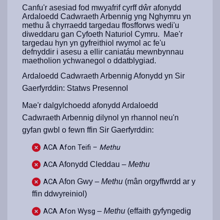
Canfu'r asesiad fod mwyafrif cyrff dŵr afonydd
Ardaloedd Cadwraeth Arbennig yng Nghymru yn
methu â chyrraedd targedau ffosfforws wedi'u
diweddaru gan Cyfoeth Naturiol Cymru. Mae'r
targedau hyn yn gyfreithiol rwymol ac fe'u
defnyddir i asesu a ellir caniatáu mewnbynnau
maetholion ychwanegol o ddatblygiad.
Ardaloedd Cadwraeth Arbennig Afonydd yn Sir
Gaerfyrddin: Statws Presennol
Mae'r dalgylchoedd afonydd Ardaloedd
Cadwraeth Arbennig dilynol yn rhannol neu'n
gyfan gwbl o fewn ffin Sir Gaerfyrddin:
ACA Afon Teifi –
Methu
ACA
Afonydd Cleddau –
Methu
ACA
Afon Gwy –
Methu
(mân orgyffwrdd ar y
ffin ddwyreiniol)
ACA Afon Wysg
–
Methu
(effaith gyfyngedig