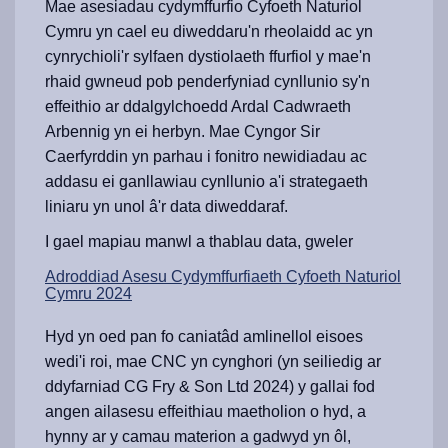
Mae asesiadau cydymffurfio Cyfoeth Naturiol
Cymru yn cael eu diweddaru'n rheolaidd ac yn
cynrychioli'r sylfaen dystiolaeth ffurfiol y mae'n
rhaid gwneud pob penderfyniad cynllunio sy'n
effeithio ar ddalgylchoedd Ardal Cadwraeth
Arbennig yn ei herbyn. Mae Cyngor Sir
Caerfyrddin yn parhau i fonitro newidiadau ac
addasu ei ganllawiau cynllunio a'i strategaeth
liniaru yn unol â'r data diweddaraf.
I gael mapiau manwl a thablau data, gweler
Adroddiad Asesu Cydymffurfiaeth Cyfoeth Naturiol
Cymru 2024
Hyd yn oed pan fo caniatâd amlinellol eisoes
wedi'i roi, mae CNC yn cynghori (yn seiliedig ar
ddyfarniad CG Fry & Son Ltd 2024) y gallai fod
angen ailasesu effeithiau maetholion o hyd, a
hynny ar y camau materion a gadwyd yn ôl,