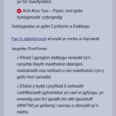
yn Sir Gaerfyrddin)
ACA Afon Tywi
–
Pasio
, ond gyda
hyblygrwydd cyfyngedig
Goblygiadau ar gyfer Cynllunio a Datblygu
Pan fo dalgylchoedd
afonydd yn methu â chyrraedd
targedau ffosfforws:
Rhaid i gynigion datblygu newydd sy'n
cynyddu llwyth maetholion ddangos
niwtraliaeth neu welliant o ran maetholion cyn y
gellir rhoi caniatâd
Efallai y bydd cysylltiad â seilwaith
carthffosiaeth gyhoeddus yn cael ei gyfyngu, yn
enwedig pan fo'r gwaith trin dŵr gwastraff
(WWTW) yn gollwng i rannau o afonydd sy’n
methu