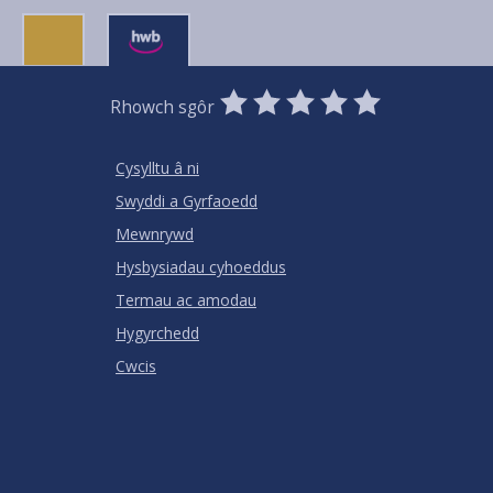
0
1
2
3
4
5
Rhowch sgôr
Stars
SUBMIT
Star
Stars
Stars
Stars
Stars
RATING
Cysylltu â ni
Swyddi a Gyrfaoedd
Mewnrywd
Hysbysiadau cyhoeddus
Termau ac amodau
Hygyrchedd
Cwcis