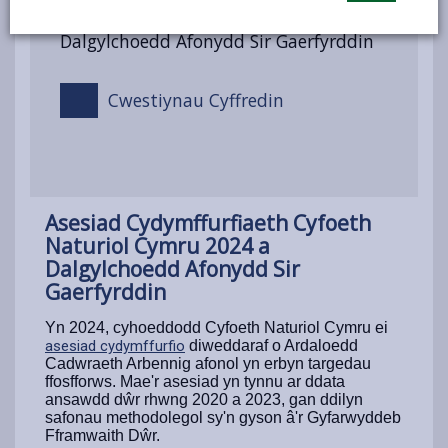
Naturiol Cymru 2024 a
Dalgylchoedd Afonydd Sir Gaerfyrddin
Cwestiynau Cyffredin
Asesiad Cydymffurfiaeth Cyfoeth
Naturiol Cymru 2024 a
Dalgylchoedd Afonydd Sir
Gaerfyrddin
Yn 2024, cyhoeddodd Cyfoeth Naturiol Cymru ei
asesiad cydymffurfio
diweddaraf o Ardaloedd
Cadwraeth Arbennig afonol yn erbyn targedau
ffosfforws. Mae'r asesiad yn tynnu ar ddata
ansawdd dŵr rhwng 2020 a 2023, gan ddilyn
safonau methodolegol sy'n gyson â'r Gyfarwyddeb
Fframwaith Dŵr.