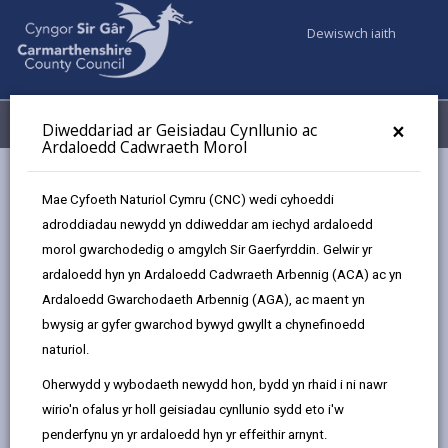
Dewiswch iaith
Fy Nghyfrifon
Dewislen
×
Diweddariad ar Geisiadau Cynllunio ac
Ardaloedd Cadwraeth Morol
Gwasanaethaur Cyngor
Cynllunio
Mae Cyfoeth Naturiol Cymru (CNC) wedi cyhoeddi
Rheoli Maetholion mewn Cynllunio a Datblygu
adroddiadau newydd yn ddiweddar am iechyd ardaloedd
Asesiad Cydymffurfiaeth Cyfoeth Naturiol Cymru 2024 a
morol gwarchodedig o amgylch Sir Gaerfyrddin. Gelwir yr
Dalgylchoedd Afonydd Sir Gaerfyrddin
ardaloedd hyn yn Ardaloedd Cadwraeth Arbennig (ACA) ac yn
Ardaloedd Gwarchodaeth Arbennig (AGA), ac maent yn
bwysig ar gyfer gwarchod bywyd gwyllt a chynefinoedd
Rheoli Maetholion mewn Cynllunio
naturiol.
a Datblygu
Oherwydd y wybodaeth newydd hon, bydd yn rhaid i ni nawr
wirio'n ofalus yr holl geisiadau cynllunio sydd eto i'w
Yn yr adran hon
penderfynu yn yr ardaloedd hyn yr effeithir arnynt.