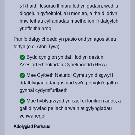
Rhaid i fesurau lliniaru fod yn gadarn, wedi'u
diogelu'n gyfreithiol, a'u monitro, a rhaid iddyn
nhw leihau cyfraniadau maetholion i'r dalgylch
yr effeithir arno
Pan fo dalgylchoedd yn pasio ond yn agos at eu
terfyn (e.e. Afon Tywi):
Bydd cynigion yn dal i fod yn destun
Asesiad Rheoliadau Cynefinoedd (HRA)
Mae Cyfoeth Naturiol Cymru yn disgwyl i
ddatblygiad ddangos nad yw'n peryglu'r gallu i
gynnal cydymffurfiaeth
Mae hyblygrwydd yn cael ei fonitro'n agos, a
gall dirywiad pellach arwain at gyfyngiadau
ychwanegol
Adolygiad Parhaus