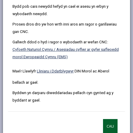
Cynllunio a Datblygu
Bydd pob cais newydd hefyd yn cael ei asesu yn erbyn y
Dalgylchoedd sy'n Sensitif i
wybodaeth newydd.
Faetholion
Proses dros dro yw hon wrth inni aros am ragor o ganllawiau
gan CNC.
Byrddau Rheoli Maetholion
Gallwch ddod o hyd i ragor o wybodaeth ar wefan CNC:
Cyfoeth Naturiol Cymru / Asesiadau cyflwr ar gyfer safleoedd
Cyfrifiannell newydd Cymru gyfan
morol Ewropeaidd Cymru (EMS)
(10/12/2025)
Mae’r Llawlyfr
Lliniaru i Ddatblygwyr
DIN Morol ac Aberol
Effaith Canllawiau Cyfoeth
bellach ar gael.
Naturiol Cymru ar Asesiadau
Amonia
Byddwn yn darparu diweddariadau pellach cyn gynted ag y
byddant ar gael.
Asesiadau Cyflwr Morol (2024)
CAU
Asesiad Cydymffurfiaeth Cyfoeth