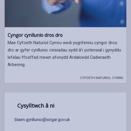
Cyngor cynllunio dros dro
Mae Cyfoeth Naturiol Cymru wedi ysgrifennu cyngor dros
dro ar gyfer cynllunio ceisiadau sydd â'r potensial i gynyddu
lefelau ffosffad mewn afonydd Ardaloedd Cadwraeth
Arbennig.
CYFOETH NATURIOL CYMRU
Cysylltwch â ni
blaen.gynllunio@sirgar.gov.uk