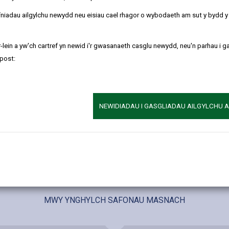
r post, drwy e-bost, dros y ffôn ac ar garreg y drws. Yn syml iawn, t
refniadau ailgylchu newydd neu eisiau cael rhagor o wybodaeth am sut y bydd 
 ffôn, swîps, taliadau gan y llywodraeth a phethau eraill sy'n dod d
-lein a yw'ch cartref yn newid i'r gwasanaeth casglu newydd, neu'n parhau i g
post:
 dibynyddion yn hynod ddifrifol. Mae llawer o bobl yn teimlo o dan f
 fod yn drychinebus.
m, mae'n bwysig eich bod chi'n rhoi gwybod am y mater i
Cyngor ar B
NEWIDIADAU I GASGLIADAU AILGYLCHU 
.
edi cael eich twyllo
MWY YNGHYLCH SAFONAU MASNACH