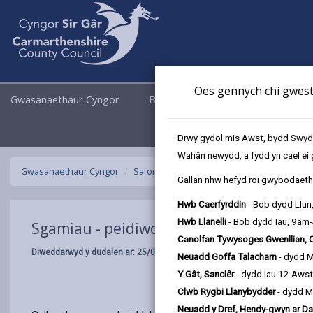
Oes gennych chi gwesti
Gwasanaethaur Cyngor
Busnes
Cyngor a Democrati
Drwy gydol mis Awst, bydd Swyddo
Wahân newydd, a fydd yn cael ei 
Gwasanaethaur Cyngor
Safonau Masnach
Sgamiau - peidiwch â 
Gallan nhw hefyd roi gwybodaeth 
Hwb Caerfyrddin
- Bob dydd Llun
Hwb Llanelli
- Bob dydd Iau, 9am
Sgamiau - peidiwch â chael eich twyllo
Canolfan Tywysoges Gwenllian, 
Diweddarwyd y dudalen ar: 25/07/2025
Neuadd Goffa Talacharn
- dydd 
Y Gât, Sanclêr
- dydd Iau 12 Aws
Clwb Rygbi Llanybydder
- dydd M
Neuadd y Dref, Hendy-gwyn ar Da