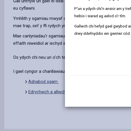
Gall unrhyw un gael ei ddal gan sgam. Maent yn cyrraedd drwy'
eu cyflawni.
P'un a ydych chi'n ansicr am y t
heibio i siarad ag aelod o'r tîm.
Ymhlith y sgamiau mwyaf cyffredin y mae sgamiau loteri dros y
mae trap, sef y ffi rydych yn ei thalu o flaen llaw.
Gallwch chi hefyd gael gwybod ar
drwy ddefnyddio ein gwiriwr côd 
Mae canlyniadau'r sgamiau hyn ar unigolion a'u teuluoedd a'u
effaith niweidiol ar iechyd a lles, a gall y goblygiadau ariannol
Os ydych chi neu un o'ch teulu wedi cael eich twyllo gan sga
I gael cyngor a chanllawiau am sgamiau, ewch i'r dolenni isod
Adnabod sgam
Edrychwch a allwch chi gael eich arian nôl os ydych w