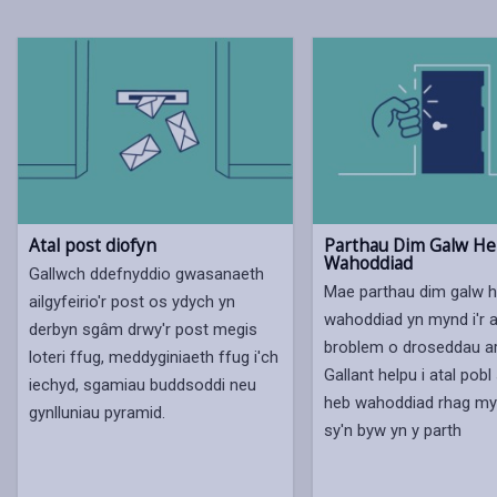
Atal post diofyn
Parthau Dim Galw H
Wahoddiad
Gallwch ddefnyddio gwasanaeth
Mae parthau dim galw 
ailgyfeirio'r post os ydych yn
wahoddiad yn mynd i'r a
derbyn sgâm drwy'r post megis
broblem o droseddau ar
loteri ffug, meddyginiaeth ffug i'ch
Gallant helpu i atal pobl
iechyd, sgamiau buddsoddi neu
heb wahoddiad rhag my
gynlluniau pyramid.
sy'n byw yn y parth