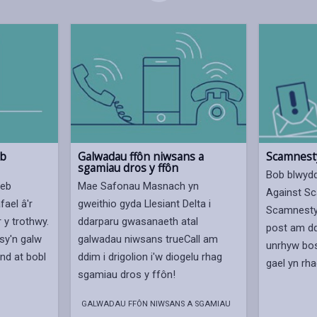
eb
Galwadau ffôn niwsans a
Scamnest
sgamiau dros y ffôn
Bob blwydd
heb
Mae Safonau Masnach yn
Against S
fael â'r
gweithio gyda Llesiant Delta i
Scamnesty
 y trothwy.
ddarparu gwasanaeth atal
post am dd
 sy'n galw
galwadau niwsans trueCall am
unrhyw bos
nd at bobl
ddim i drigolion i'w diogelu rhag
gael yn rh
sgamiau dros y ffôn!
GALWADAU FFÔN NIWSANS A SGAMIAU