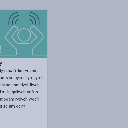
y
yn mae’r tîm Friends
cams yn cynnal ymgyrch
. Mae ganddynt flwch
im lle gallwch anfon
t sgam rydych wedi’i
ad ac am ddim