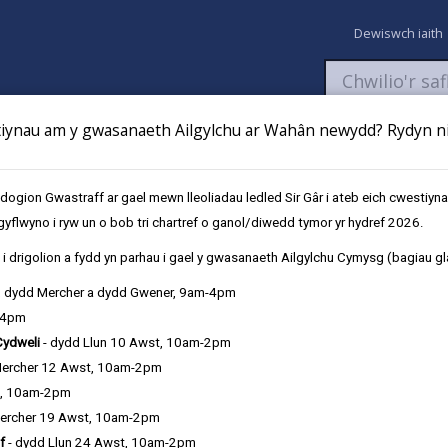
Dewiswch iaith
ynau am y gwasanaeth Ailgylchu ar Wahân newydd? Rydyn ni 
aeth
Newyddion
Fy Nghyfrifon
Talu
Cyflwyno cais
gion Gwastraff ar gael mewn lleoliadau ledled Sir Gâr i ateb eich cwestiyn
gyflwyno i ryw un o bob tri chartref o ganol/diwedd tymor yr hydref 2026.
chael eich twyllo
i drigolion a fydd yn parhau i gael y gwasanaeth Ailgylchu Cymysg (bagiau gl
, dydd Mercher a dydd Gwener, 9am-4pm
-4pm
Cydweli
- dydd Llun 10 Awst, 10am-2pm
Mercher 12 Awst, 10am-2pm
t, 10am-2pm
ercher 19 Awst, 10am-2pm
f
- dydd Llun 24 Awst, 10am-2pm