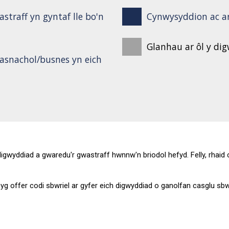
straff yn gyntaf lle bo'n
Cynwysyddion ac a
Glanhau ar ôl y di
snachol/busnes yn eich
digwyddiad a gwaredu'r gwastraff hwnnw'n briodol hefyd. Felly, rhaid c
g offer codi sbwriel ar gyfer eich digwyddiad o ganolfan casglu sbw