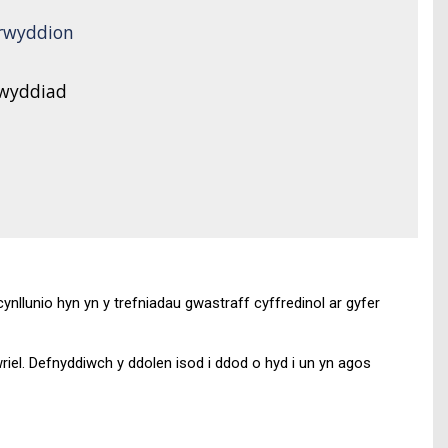
rwyddion
gwyddiad
ynllunio hyn yn y trefniadau gwastraff cyffredinol ar gyfer
riel. Defnyddiwch y ddolen isod i ddod o hyd i un yn agos