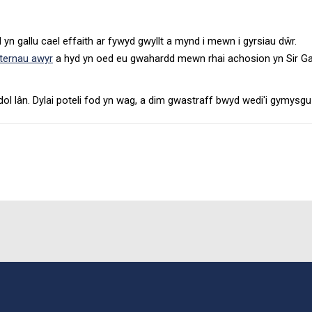
d yn gallu cael effaith ar fywyd gwyllt a mynd i mewn i gyrsiau dŵr.
nternau awyr
a hyd yn oed eu gwahardd mewn rhai achosion yn Sir Gae
dol lân. Dylai poteli fod yn wag, a dim gwastraff bwyd wedi'i gymys