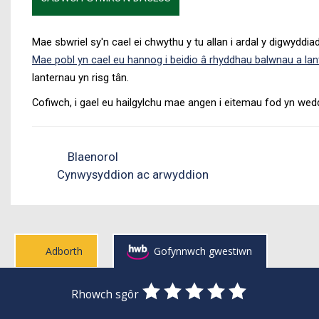
Mae sbwriel sy'n cael ei chwythu y tu allan i ardal y digwyddia
Mae pobl yn cael eu hannog i beidio â rhyddhau balwnau a la
lanternau yn risg tân.
Cofiwch, i gael eu hailgylchu mae angen i eitemau fod yn wed
Blaenorol
Cynwysyddion ac arwyddion
Adborth
Gofynnwch gwestiwn
0
1
2
3
4
5
Rhowch sgôr
Stars
SUBMIT
Star
Stars
Stars
Stars
Stars
RATING