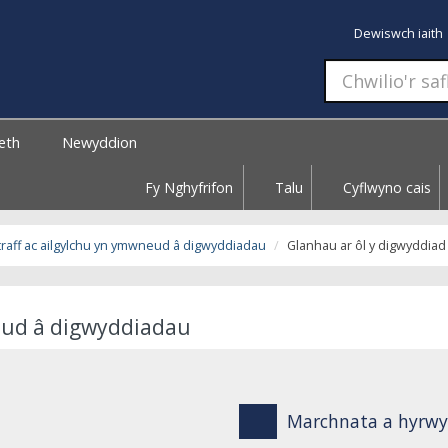
Dewiswch iaith
aeth
Newyddion
Fy Nghyfrifon
Talu
Cyflwyno cais
raff ac ailgylchu yn ymwneud â digwyddiadau
Glanhau ar ôl y digwyddiad
neud â digwyddiadau
Marchnata a hyrwy