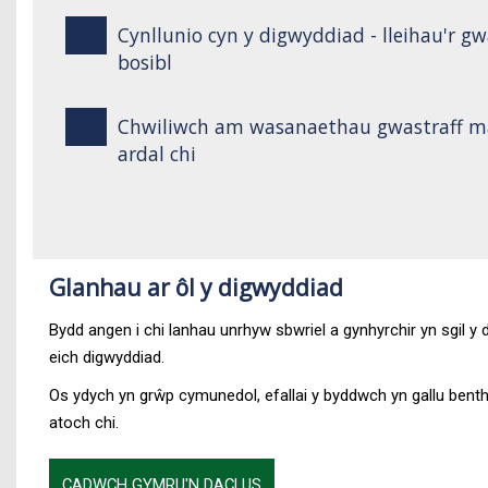
Cynllunio cyn y digwyddiad - lleihau'r gwa
bosibl
Chwiliwch am wasanaethau gwastraff ma
ardal chi
Glanhau ar ôl y digwyddiad
Bydd angen i chi lanhau unrhyw sbwriel a gynhyrchir yn sgil y 
eich digwyddiad.
Os ydych yn grŵp cymunedol, efallai y byddwch yn gallu benthy
atoch chi.
CADWCH GYMRU'N DACLUS