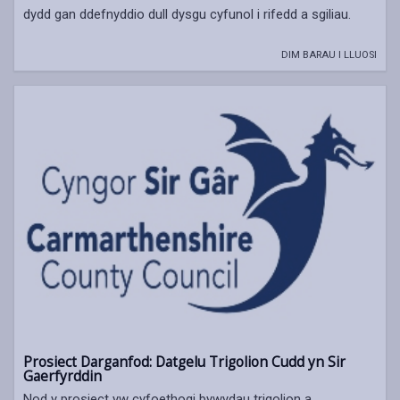
dydd gan ddefnyddio dull dysgu cyfunol i rifedd a sgiliau.
DIM BARAU I LLUOSI
Prosiect Darganfod: Datgelu Trigolion Cudd yn Sir
Gaerfyrddin
Nod y prosiect yw cyfoethogi bywydau trigolion a