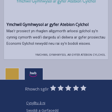
Ymchwil Gymhwysol ar gyfer Atebion Cylchol
Mae'r prosiect yn rhaglen allgymorth arloesi gylchol sy'n
cynnig cymorth wedi'i dargedu a'i deilwra ar gyfer prosiectau
Economi Gylchol newydd neu rai sy'n bodoli eisoes.
YMCHWIL GYMHWYSOL AR GYFER ATEBION CYLCHOL
0
1
2
3
4
5
Rhowch sgôr
Stars
SUBMIT
Star
Stars
Stars
Stars
Stars
RATING
Cysylltu â ni
Swyddi a Gyrfaoedd