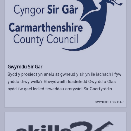
Gwyrddu Sir Gar
Bydd y prosiect yn anelu at gwneud y sir yn lle iachach i fyw
ynddo drwy wella'r Rhwydwaith Isadeiledd Gwyrdd a Glas
sydd i'w gael ledled tirweddau amrywiol Sir Gaerfyrddin
GWYRDDU SIR GAR