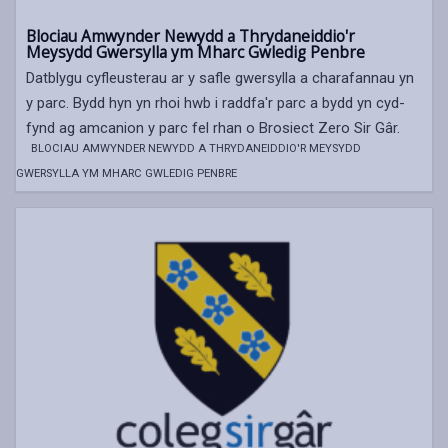
Blociau Amwynder Newydd a Thrydaneiddio'r
Meysydd Gwersylla ym Mharc Gwledig Penbre
Datblygu cyfleusterau ar y safle gwersylla a charafannau yn
y parc. Bydd hyn yn rhoi hwb i raddfa'r parc a bydd yn cyd-
fynd ag amcanion y parc fel rhan o Brosiect Zero Sir Gâr.
BLOCIAU AMWYNDER NEWYDD A THRYDANEIDDIO'R MEYSYDD
GWERSYLLA YM MHARC GWLEDIG PENBRE