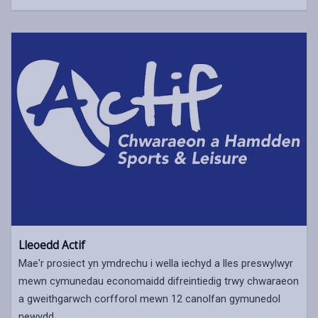
Lleoedd Actif
Mae'r prosiect yn ymdrechu i wella iechyd a lles preswylwyr
mewn cymunedau economaidd difreintiedig trwy chwaraeon
a gweithgarwch corfforol mewn 12 canolfan gymunedol
newydd.