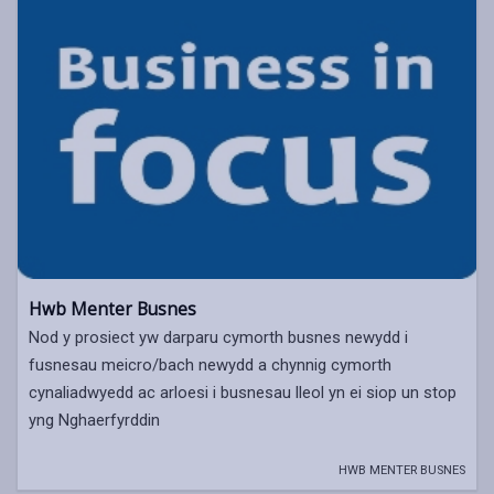
Hwb Menter Busnes
Nod y prosiect yw darparu cymorth busnes newydd i
fusnesau meicro/bach newydd a chynnig cymorth
cynaliadwyedd ac arloesi i busnesau lleol yn ei siop un stop
yng Nghaerfyrddin
HWB MENTER BUSNES