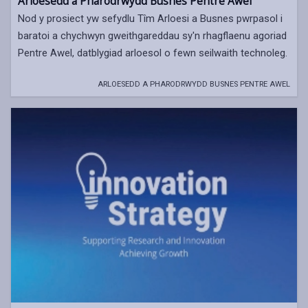
Arloesedd a Pharodrwydd Busnes Pentre Awel
Nod y prosiect yw sefydlu Tîm Arloesi a Busnes pwrpasol i
baratoi a chychwyn gweithgareddau sy'n rhagflaenu agoriad
Pentre Awel, datblygiad arloesol o fewn seilwaith technoleg.
ARLOESEDD A PHARODRWYDD BUSNES PENTRE AWEL