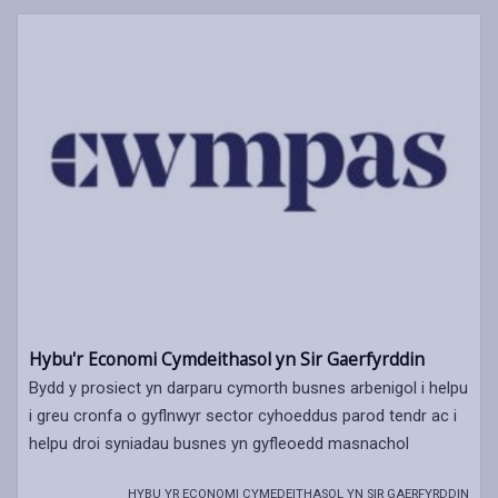
Hybu'r Economi Cymdeithasol yn Sir Gaerfyrddin
Bydd y prosiect yn darparu cymorth busnes arbenigol i helpu
i greu cronfa o gyflnwyr sector cyhoeddus parod tendr ac i
helpu droi syniadau busnes yn gyfleoedd masnachol
HYBU YR ECONOMI CYMEDEITHASOL YN SIR GAERFYRDDIN