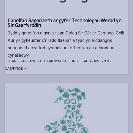
Canolfan Ragoriaeth ar gyfer Technolegau Werdd yn
Sir Gaerfyrddin
Bydd y ganolfan a gynigir gan Goleg Sir Gâr ar Gampws Gelli
Aur yn gyfleuster o'r radd flaenaf a fydd yn arddangos
arloesedd ac ystod gystadleuol o fentrau ac adnoddau
cynaliadwy
CANOLFAN RAGORIAETH AR GYFER TECHNOLEGAU WERDD YN SIR
GAERFYRDDIN