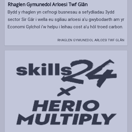
Rhaglen Gymunedol Arloesi Twf Glân
Bydd y rhaglen yn cefnogi busnesau a sefydliadau 3ydd
sector Sir Gâr i wella eu sgiliau arloesi a'u gwybodaeth am yr
Economi Gylchol i'w helpu i leihau cost a'u hôl troed carbon.
RHAGLEN GYMUNEDOL ARLOESI TWF GLÂN