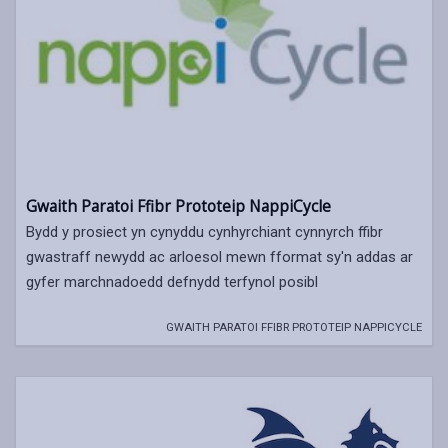
Gwaith Paratoi Ffibr Prototeip NappiCycle
Bydd y prosiect yn cynyddu cynhyrchiant cynnyrch ffibr
gwastraff newydd ac arloesol mewn fformat sy'n addas ar
gyfer marchnadoedd defnydd terfynol posibl
GWAITH PARATOI FFIBR PROTOTEIP NAPPICYCLE