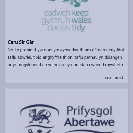
Caru Sir Gâr
Nod y prosiect yw codi ymwybyddiaeth am effaith negyddol
taflu sbwriel, tipio anghyffreithlon, taflu pethau yn ddiangen
ar yr amgylchedd ac yn helpu cymunedau i wneud rhywbeth.
CARU SIR GÂR