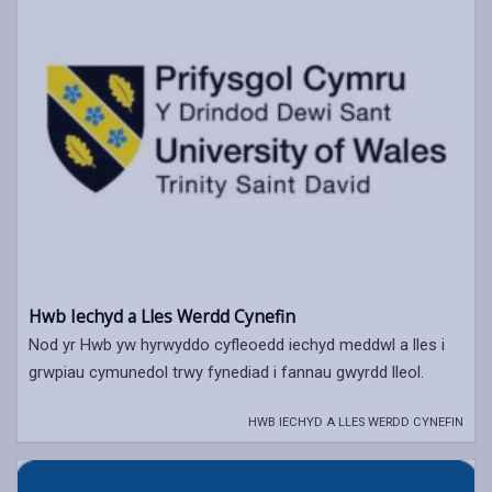
Hwb Iechyd a Lles Werdd Cynefin
Nod yr Hwb yw hyrwyddo cyfleoedd iechyd meddwl a lles i
grwpiau cymunedol trwy fynediad i fannau gwyrdd lleol.
HWB IECHYD A LLES WERDD CYNEFIN