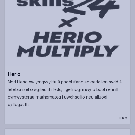
Herio
Nod Herio yw ymgysylltu â phobl ifanc ac oedolion sydd â
lefelau isel o sgiliau rhifedd, i gefnogi mwy o bobl i ennill
cymwysterau mathemateg i uwchsgilio neu alluogi
cyflogaeth.
HERIO