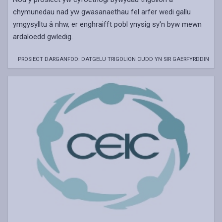
chymunedau nad yw gwasanaethau fel arfer wedi gallu
ymgysylltu â nhw, er enghraifft pobl ynysig sy'n byw mewn
ardaloedd gwledig.
PROSIECT DARGANFOD: DATGELU TRIGOLION CUDD YN SIR GAERFYRDDIN