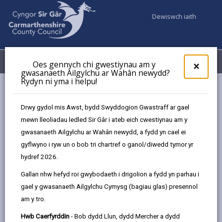
Dewiswch iaith
Fy Nghyfrifon
Dewislen
Oes gennych chi gwestiynau am y
×
gwasanaeth Ailgylchu ar Wahân newydd?
Rydyn ni yma i helpu!
Busnes
Prosiectau Strategol/Arunigol y Gronfa Ffyniant Gyffredin
Drwy gydol mis Awst, bydd Swyddogion Gwastraff ar gael
mewn lleoliadau ledled Sir Gâr i ateb eich cwestiynau am y
gwasanaeth Ailgylchu ar Wahân newydd, a fydd yn cael ei
Prosiectau Strategol/Arunigol y
gyflwyno i ryw un o bob tri chartref o ganol/diwedd tymor yr
Gronfa Ffyniant Gyffredin
hydref 2026.
Roedd y prosiectau wedi’u dewis yn unol â thair
Gallan nhw hefyd roi gwybodaeth i drigolion a fydd yn parhau i
blaenoriaeth fuddsoddi UKSPF:
gael y gwasanaeth Ailgylchu Cymysg (bagiau glas) presennol
am y tro.
Cymuned a Lle
Hwb Caerfyrddin
- Bob dydd Llun, dydd Mercher a dydd
Cefnogi Busnes Lleol