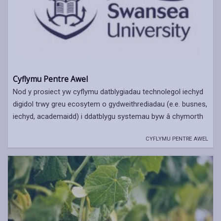
Cyflymu Pentre Awel
Nod y prosiect yw cyflymu datblygiadau technolegol iechyd
digidol trwy greu ecosytem o gydweithrediadau (e.e. busnes,
iechyd, academaidd) i ddatblygu systemau byw â chymorth
CYFLYMU PENTRE AWEL