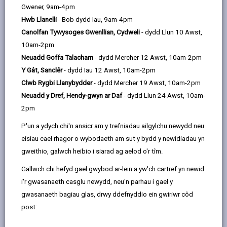
Gwener, 9am-4pm
Pobl a Sgiliau
Hwb Llanelli
- Bob dydd Iau, 9am-4pm
Canolfan Tywysoges Gwenllian, Cydweli
- dydd Llun 10 Awst,
10am-2pm
Neuadd Goffa Talacharn
- dydd Mercher 12 Awst, 10am-2pm
Y Gât, Sanclêr
- dydd Iau 12 Awst, 10am-2pm
Clwb Rygbi Llanybydder
- dydd Mercher 19 Awst, 10am-2pm
Neuadd y Dref, Hendy-gwyn ar Daf
- dydd Llun 24 Awst, 10am-
2pm
P'un a ydych chi'n ansicr am y trefniadau ailgylchu newydd neu
eisiau cael rhagor o wybodaeth am sut y bydd y newidiadau yn
gweithio, galwch heibio i siarad ag aelod o'r tîm.
Gallwch chi hefyd gael gwybod ar-lein a yw'ch cartref yn newid
i'r gwasanaeth casglu newydd, neu'n parhau i gael y
gwasanaeth bagiau glas, drwy ddefnyddio ein gwiriwr côd
post:
Academi Lletygarwch