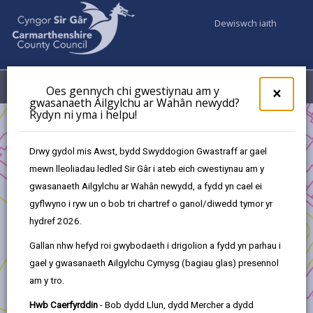
Dewiswch iaith
Fy Nghyfrifon
Dewislen
Oes gennych chi gwestiynau am y
×
gwasanaeth Ailgylchu ar Wahân newydd?
Rydyn ni yma i helpu!
Busnes
Prosiectau Strategol/Arunigol y Gronfa Ffyniant Gyffredin
Drwy gydol mis Awst, bydd Swyddogion Gwastraff ar gael
Rhaglen Gymunedol Arloesi Twf Glân
mewn lleoliadau ledled Sir Gâr i ateb eich cwestiynau am y
gwasanaeth Ailgylchu ar Wahân newydd, a fydd yn cael ei
gyflwyno i ryw un o bob tri chartref o ganol/diwedd tymor yr
hydref 2026.
Rhaglen Gymunedol Arloesi Twf
Gallan nhw hefyd roi gwybodaeth i drigolion a fydd yn parhau i
Glân
gael y gwasanaeth Ailgylchu Cymysg (bagiau glas) presennol
am y tro.
Prosiect Ymgeisydd:
Prifysgol Abertawe
Hwb Caerfyrddin
- Bob dydd Llun, dydd Mercher a dydd
Teitl y Prosiect:
Rhaglen Gymunedol Arloesi Twf