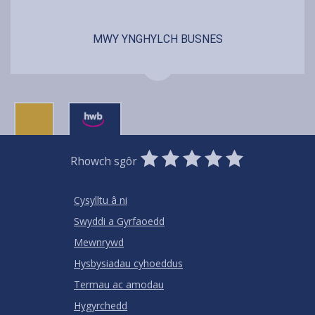
MWY YNGHYLCH BUSNES
0
1
2
3
4
5
Rhowch sgôr
Stars
SUBMIT
Star
Stars
Stars
Stars
Stars
RATING
Cysylltu â ni
Swyddi a Gyrfaoedd
Mewnrywd
Hysbysiadau cyhoeddus
Termau ac amodau
Hygyrchedd