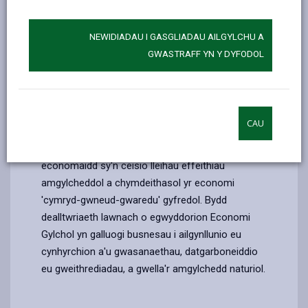
a chymorth arbenigol. Bydd pob cyfranogwr yn
datblygu Cynllun Twf Glân a all helpu i ddiogelu eu
NEWIDIADAU I GASGLIADAU AILGYLCHU A
busnes yn y dyfodol a chynyddu elw. Bydd
GWASTRAFF YN Y DYFODOL
cyfranogwyr yn ymuno ag 'ecosystem Economi
Gylchol' a fydd yn gwella eu cysylltiadau â
rhanddeiliaid o ddiwydiant, y byd academaidd a'r
sector cyhoeddus i'w helpu i ddatblygu
CAU
cynhyrchion a gwasanaethau newydd.
Mae'r Economi Gylchol yn cyfeirio at fodel
economaidd sy'n ceisio lleihau effeithiau
amgylcheddol a chymdeithasol yr economi
'cymryd-gwneud-gwaredu' gyfredol. Bydd
dealltwriaeth lawnach o egwyddorion Economi
Gylchol yn galluogi busnesau i ailgynllunio eu
cynhyrchion a'u gwasanaethau, datgarboneiddio
eu gweithrediadau, a gwella'r amgylchedd naturiol.