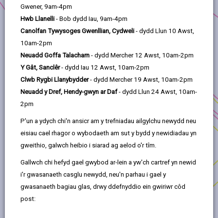
Gwener, 9am-4pm
Glân
Hwb Llanelli
- Bob dydd Iau, 9am-4pm
Blaenoriaeth Buddsoddi:
Cefnogi Busnesau Lleol
Canolfan Tywysoges Gwenllian, Cydweli
- dydd Llun 10 Awst,
10am-2pm
Location:
Sir Gaerfyrddin
Neuadd Goffa Talacharn
- dydd Mercher 12 Awst, 10am-2pm
Bydd y rhaglen Twf Glân yn cefnogi busnesau a
Y Gât, Sanclêr
- dydd Iau 12 Awst, 10am-2pm
sefydliadau'r trydydd sector ledled Sir Gaerfyrddin
Clwb Rygbi Llanybydder
- dydd Mercher 19 Awst, 10am-2pm
i wella eu sgiliau arloesi a'u gwybodaeth Economi
Neuadd y Dref, Hendy-gwyn ar Daf
- dydd Llun 24 Awst, 10am-
Gylchol i'w helpu i leihau costau a lleihau eu hôl
2pm
troed carbon. Mae'r rhaglen yn cael ei chyflwyno
P'un a ydych chi'n ansicr am y trefniadau ailgylchu newydd neu
gan dîm profiadol CEIC Cymru, sydd wedi cefnogi
eisiau cael rhagor o wybodaeth am sut y bydd y newidiadau yn
81 o sefydliadau i leihau eu hôl troed carbon a
gweithio, galwch heibio i siarad ag aelod o'r tîm.
datblygu sgiliau arloesi dros y ddwy flynedd
ddiwethaf.
Gallwch chi hefyd gael gwybod ar-lein a yw'ch cartref yn newid
i'r gwasanaeth casglu newydd, neu'n parhau i gael y
Bydd y rhaglen Twf Glân yn ffurfio'r rhaglen
gwasanaeth bagiau glas, drwy ddefnyddio ein gwiriwr côd
Cymunedau Ymarfer i helpu busnesau i ddatblygu
post:
sgiliau arloesi mewn gweithdai cydweithredol a
thrwy ymweliadau safle, setiau dysgu gweithredol