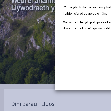
P'un a ydych chi'n ansicr am y t
heibio i siarad ag aelod o'r tîm.
Gallwch chi hefyd gael gwybod ar
drwy ddefnyddio ein gwiriwr côd 
Dim Barau I Lluosi