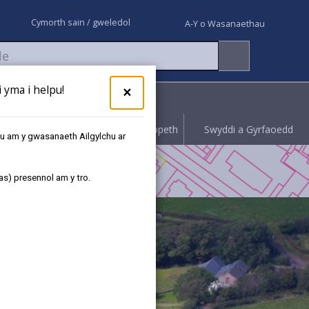
Cymorth sain / gweledol
A-Y o Wasanaethau
yma i helpu!
×
Rhoi gwybod
Hawliwch bopeth
Swyddi a Gyrfaoedd
au am y gwasanaeth Ailgylchu ar
as) presennol am y tro.