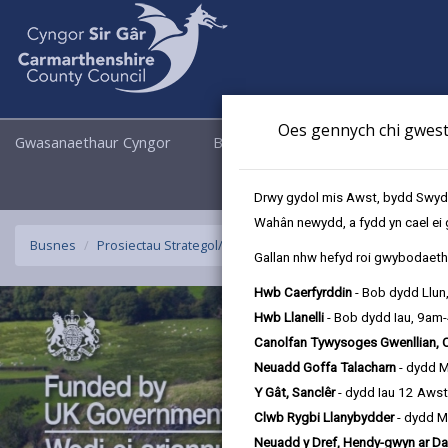
Oes gennych chi gwesti
Gwasanaethaur Cyngor
Busnes
Cyngor a Democrati
Drwy gydol mis Awst, bydd Swyddo
Wahân newydd, a fydd yn cael ei 
Busnes
Prosiectau Strategol/Arunigol y Gronfa Ffyniant Gyffredin
Gallan nhw hefyd roi gwybodaeth 
Hwb Caerfyrddin
- Bob dydd Llun
Hwb Llanelli
- Bob dydd Iau, 9am
Canolfan Tywysoges Gwenllian, 
Neuadd Goffa Talacharn
- dydd 
Y Gât, Sanclêr
- dydd Iau 12 Aws
Clwb Rygbi Llanybydder
- dydd M
Neuadd y Dref, Hendy-gwyn ar Da