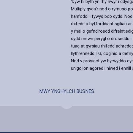
‘Dyw hi byth yn rhy hwyr i ddys
Multiply gyda'r nod o rymuso po
hanfodol i fywyd bob dydd. Nod 
rhifedd a hyfforddiant sgiliau a
y rhai o gefndiroedd difreintied
sydd mewn perygl o droseddu i b
tuag at gyrsiau rhifedd achreded
llythrennedd TG, coginio a defnyd
Nod y prosiect yw hyrwyddo cyn
unigolion agored i niwed i ennill 
MWY YNGHYLCH BUSNES