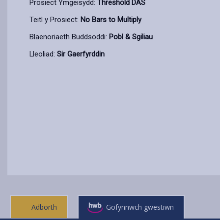
Prosiect Ymgeisydd:
Threshold DAS
Teitl y Prosiect:
No Bars to Multiply
Blaenoriaeth Buddsoddi:
Pobl & Sgiliau
Lleoliad:
Sir Gaerfyrddin
Adborth
Gofynnwch gwestiwn