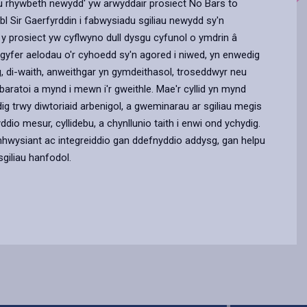
gu rhywbeth newydd' yw arwyddair prosiect No Bars to
bl Sir Gaerfyrddin i fabwysiadu sgiliau newydd sy'n
y prosiect yw cyflwyno dull dysgu cyfunol o ymdrin â
r gyfer aelodau o'r cyhoedd sy'n agored i niwed, yn enwedig
ig, di-waith, anweithgar yn gymdeithasol, troseddwyr neu
aratoi a mynd i mewn i'r gweithle. Mae'r cyllid yn mynd
ig trwy diwtoriaid arbenigol, a gweminarau ar sgiliau megis
dio mesur, cyllidebu, a chynllunio taith i enwi ond ychydig.
hwysiant ac integreiddio gan ddefnyddio addysg, gan helpu
sgiliau hanfodol.