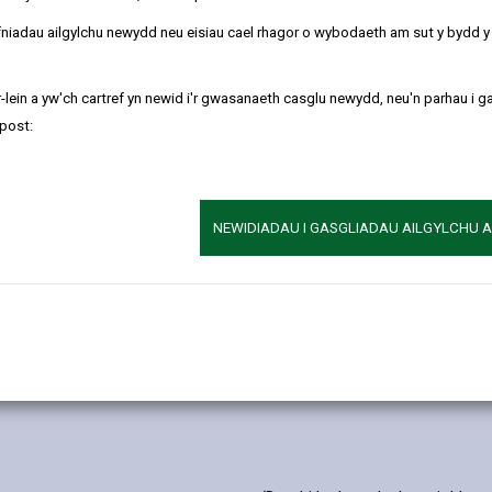
refniadau ailgylchu newydd neu eisiau cael rhagor o wybodaeth am sut y bydd 
-lein a yw'ch cartref yn newid i'r gwasanaeth casglu newydd, neu'n parhau i g
post:
NEWIDIADAU I GASGLIADAU AILGYLCHU 