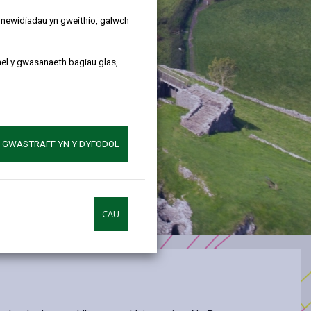
y newidiadau yn gweithio, galwch
ael y gwasanaeth bagiau glas,
A GWASTRAFF YN Y DYFODOL
CAU