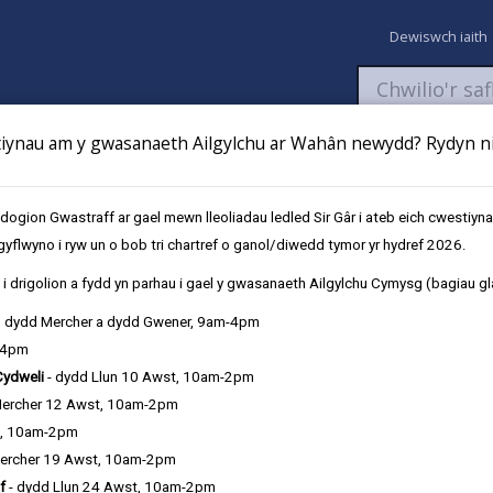
Dewiswch iaith
ynau am y gwasanaeth Ailgylchu ar Wahân newydd? Rydyn ni 
aeth
Newyddion
Fy Nghyfrifon
Talu
Cyflwyno cais
gion Gwastraff ar gael mewn lleoliadau ledled Sir Gâr i ateb eich cwestiyn
gyflwyno i ryw un o bob tri chartref o ganol/diwedd tymor yr hydref 2026.
No Bars to Multiply
i drigolion a fydd yn parhau i gael y gwasanaeth Ailgylchu Cymysg (bagiau gl
, dydd Mercher a dydd Gwener, 9am-4pm
-4pm
Cydweli
- dydd Llun 10 Awst, 10am-2pm
Mercher 12 Awst, 10am-2pm
t, 10am-2pm
ercher 19 Awst, 10am-2pm
f
- dydd Llun 24 Awst, 10am-2pm