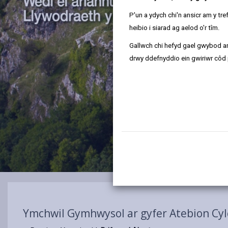
P'un a ydych chi'n ansicr am y t
heibio i siarad ag aelod o'r tîm.
Gallwch chi hefyd gael gwybod ar
drwy ddefnyddio ein gwiriwr côd 
Ymchwil Gymhwysol ar gyfer Atebion Cyl