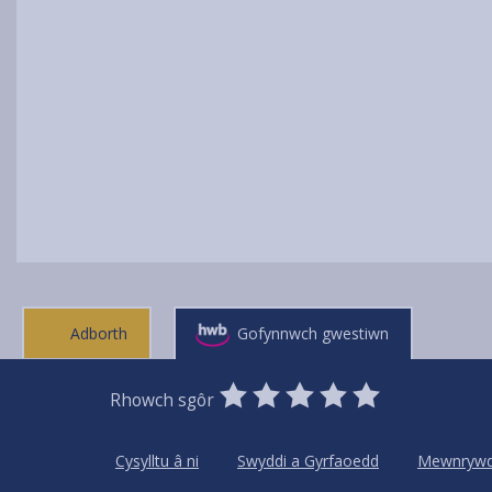
Adborth
Gofynnwch gwestiwn
0
1
2
3
4
5
Rhowch sgôr
Stars
SUBMIT
Star
Stars
Stars
Stars
Stars
RATING
Cysylltu â ni
Swyddi a Gyrfaoedd
Mewnryw