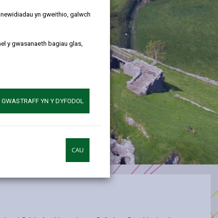
y newidiadau yn gweithio, galwch
ael y gwasanaeth bagiau glas,
A GWASTRAFF YN Y DYFODOL
CAU