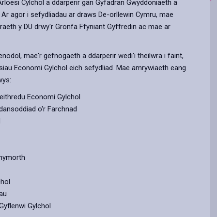
loesi Cylchol a ddarperir gan Gyfadran Gwyddoniaeth a
 Ar agor i sefydliadau ar draws De-orllewin Cymru, mae
draeth y DU drwy'r Gronfa Ffyniant Gyffredin ac mae ar
nodol, mae'r gefnogaeth a ddarperir wedi'i theilwra i faint,
siau Economi Gylchol eich sefydliad. Mae amrywiaeth eang
wys:
weithredu Economi Gylchol
adansoddiad o'r Farchnad
d
Chymorth
chol
au
Gyflenwi Gylchol