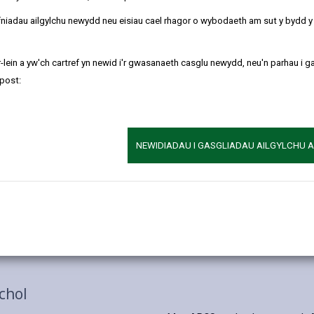
refniadau ailgylchu newydd neu eisiau cael rhagor o wybodaeth am sut y bydd 
-lein a yw'ch cartref yn newid i'r gwasanaeth casglu newydd, neu'n parhau i g
post:
NEWIDIADAU I GASGLIADAU AILGYLCHU 
chol