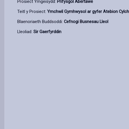
Prosiect Ymgeisydd:
Prifysgol Abertawe
Teitl y Prosiect:
Ymchwil Gymhwysol ar gyfer Atebion Cylch
Blaenoriaeth Buddsoddi:
Cefnogi Busnesau Lleol
Lleoliad:
Sir Gaerfyrddin