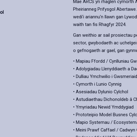
Mae ARCS yn rhaglen cymorth Ar
Pheirianneg Prifysgol Abertawe.
ol
wedi'i ariannu'n llawn gan Lywo
waith tan fis Rhagfyr 2024.
Gan weithio ar sail prosiectau pe
sector, gwybodaeth ac uchelgei
o gefnogaeth ar gael, gan gynn
• Mapiau Ffordd / Cynlluniau G
• Adolygiadau Llenyddiaeth a D
• Dulliau Ymchwilio i Gwsmeriai
• Cymorth i Lunio Cynnig
• Asesiadau Dylunio Cylchol
• Astudiaethau Dichonoldeb â 
• Ymyriadau Newid Ymddygiad
• Prototeipio Model Busnes Cyl
• Mapio Systemau / Ecosystem
• Meini Prawf Caffael / Cadwyn 