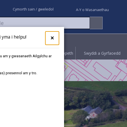
Cymorth sain / gweledol
A-Y o Wasanaethau
yma i helpu!
×
Rhoi gwybod
Hawliwch bopeth
Swyddi a Gyrfaoedd
au am y gwasanaeth Ailgylchu ar
as) presennol am y tro.