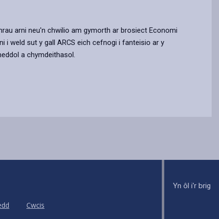
hrau arni neu'n chwilio am gymorth ar brosiect Economi
i i weld sut y gall ARCS eich cefnogi i fanteisio ar y
eddol a chymdeithasol.
Yn ôl i'r brig
edd
Cwcis