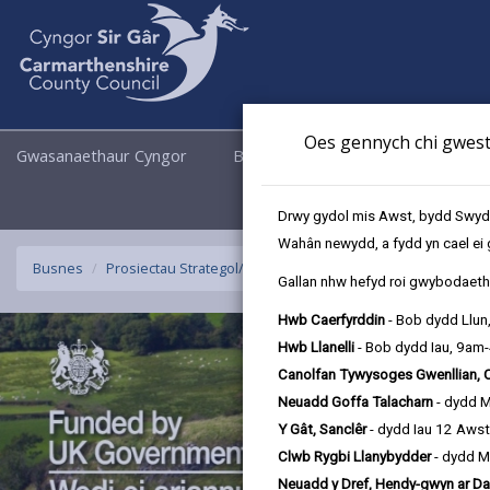
Oes gennych chi gwesti
Gwasanaethaur Cyngor
Busnes
Cyngor a Democrati
Drwy gydol mis Awst, bydd Swyddo
Wahân newydd, a fydd yn cael ei 
Busnes
Prosiectau Strategol/Arunigol y Gronfa Ffyniant Gyffredin
Gallan nhw hefyd roi gwybodaeth 
Hwb Caerfyrddin
- Bob dydd Llun
Hwb Llanelli
- Bob dydd Iau, 9am
Canolfan Tywysoges Gwenllian, 
Neuadd Goffa Talacharn
- dydd 
Y Gât, Sanclêr
- dydd Iau 12 Aws
Clwb Rygbi Llanybydder
- dydd M
Neuadd y Dref, Hendy-gwyn ar Da