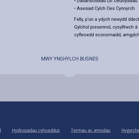
• Dadansoddiad Llif Deunyddiau
• Asesiad Cylch Oes Cynnyrch
Felly, p'un a ydych newydd ddec
Gylchol presennol, cysylltwch â n
cyfleoedd economaidd, amgylch
MWY YNGHYLCH BUSNES
d
Hysbysiadau cyhoeddus
Termau ac amodau
Hygyrch