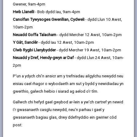
this
this
this
this
Gwener, 9am-4pm
page
page
page
on
Hwb Llanelli
- Bob dydd Iau, 9am-4pm
by
on
on
Linked
Corff statudol a sefydlwyd gan bob awdurdod lleol yng
Canolfan Tywysoges Gwenllian, Cydweli
- dydd Llun 10 Awst,
email
Facebook,
X
In,
Nghymru yw Cyngor Ymgynghorol Sefydlog ar
10am-2pm
opens
(Twitter),
opens
Grefydd, Gwerthoedd a Moeseg (CYSCGM). Ei brif
Neuadd Goffa Talacharn
- dydd Mercher 12 Awst, 10am-2pm
in
opens
in
bwrpas yw cynghori'r awdurdod lleol ar faterion sy'n
Y Gât, Sanclêr
- dydd Iau 12 Awst, 10am-2pm
a
in
a
ymwneud â Chrefydd, Gwerthoedd a Moeseg (CGM)
Clwb Rygbi Llanybydder
- dydd Mercher 19 Awst, 10am-2pm
new
a
new
a'r weithred addoli ar y cyd dyddiol mewn ysgolion.
Neuadd y Dref, Hendy-gwyn ar Daf
- dydd Llun 24 Awst, 10am-
tab
new
tab
Mae pob CYSCGM yn sicrhau y cyflwynir CGM a'r
2pm
tab
weithred addoli ar y cyd dyddiol mewn ffordd
P'un a ydych chi'n ansicr am y trefniadau ailgylchu newydd neu
wrthrychol, feirniadol a lluosog, gan adlewyrchu
eisiau cael rhagor o wybodaeth am sut y bydd y newidiadau yn
safbwyntiau byd-eang crefyddol ac anghrefyddol.
gweithio, galwch heibio i siarad ag aelod o'r tîm.
Mae pob CYSCGM yn cynnwys tri grŵp statudol:
Gallwch chi hefyd gael gwybod ar-lein a yw'ch cartref yn newid
Grŵp A: Cynrychiolwyr enwadau Cristnogol a
i'r gwasanaeth casglu newydd, neu'n parhau i gael y
chrefyddau a chredoau eraill (gan gynnwys
gwasanaeth bagiau glas, drwy ddefnyddio ein gwiriwr côd
Dyneiddwyr).
post:
Grŵp B: Cynrychiolwyr cymdeithasau athrawon.