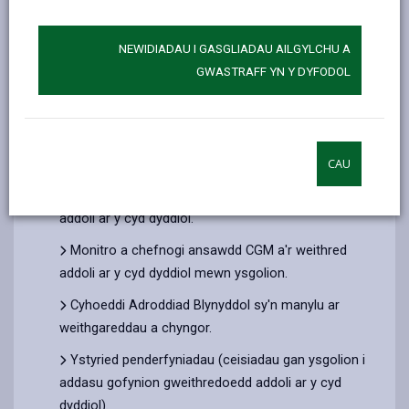
Grŵp C: Cynrychiolwyr o'r awdurdod lleol (aelodau
etholedig fel arfer).
NEWIDIADAU I GASGLIADAU AILGYLCHU A
Mae gan bob grŵp un bleidlais (pan fydd angen
GWASTRAFF YN Y DYFODOL
pleidleisiau), a gall CYSCGM hefyd gynnwys aelodau
cyfetholedig (nad ydynt yn pleidleisio) i adlewyrchu
amrywiaeth leol neu ddarparu arbenigedd.
Mae cyfrifoldebau allweddol SACRVE yn cynnwys:
CAU
Cynghori'r awdurdod lleol ar CGM a'r weithred
addoli ar y cyd dyddiol.
Monitro a chefnogi ansawdd CGM a'r weithred
addoli ar y cyd dyddiol mewn ysgolion.
Cyhoeddi Adroddiad Blynyddol sy'n manylu ar
weithgareddau a chyngor.
Ystyried penderfyniadau (ceisiadau gan ysgolion i
addasu gofynion gweithredoedd addoli ar y cyd
dyddiol).