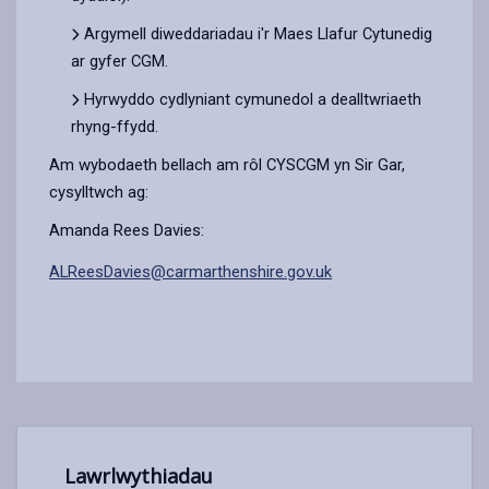
Argymell diweddariadau i'r Maes Llafur Cytunedig
ar gyfer CGM.
Hyrwyddo cydlyniant cymunedol a dealltwriaeth
rhyng-ffydd.
Am wybodaeth bellach am rôl CYSCGM yn Sir Gar,
cysylltwch ag:
Amanda Rees Davies:
ALReesDavies@carmarthenshire.gov.uk
Lawrlwythiadau