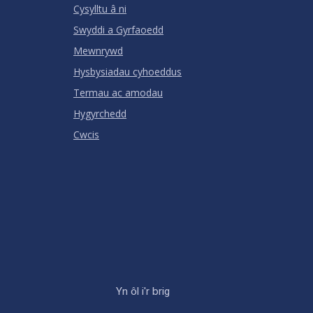
Cysylltu â ni
Swyddi a Gyrfaoedd
Mewnrywd
Hysbysiadau cyhoeddus
Termau ac amodau
Hygyrchedd
Cwcis
Yn ôl i'r brig