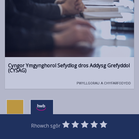
Cyngor Ymgynghorol Sefydlog dros Addysg Grefyddol
(CYSAG)
PWYLLGORAU A CHYFARFODYDD
0
1
2
3
4
5
Rhowch sgôr
Stars
SUBMIT
Star
Stars
Stars
Stars
Stars
RATING