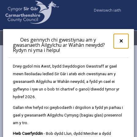
Dewiswch iaith
Fy Nghyfrifon
Dewislen
Oes gennych chi gwestiynau am y
×
gwasanaeth Ailgylchu ar Wahân newydd?
Rydyn ni yma i helpu!
Gwasanaethaur Cyngor
Addysg ac Ysgolion
Cyngor Ymgynghorol Sefydlog Sir Gaerfyrddin ar Grefydd,
Drwy gydol mis Awst, bydd Swyddogion Gwastraff ar gael
Gwerthoedd a Moeseg
mewn lleoliadau ledled Sir Gâr i ateb eich cwestiynau am y
gwasanaeth Ailgylchu ar Wahân newydd, a fydd yn cael ei
gyflwyno i ryw un o bob tri chartref o ganol/diwedd tymor yr
Cyngor Ymgynghorol Sefydlog Sir
hydref 2026.
Gaerfyrddin ar Grefydd,
Gallan nhw hefyd roi gwybodaeth i drigolion a fydd yn parhau i
Gwerthoedd a Moeseg (RVE)
gael y gwasanaeth Ailgylchu Cymysg (bagiau glas) presennol
Diweddarwyd y dudalen ar: 16/07/2026
am y tro.
share
share
share
share
Hwb Caerfyrddin
- Bob dydd Llun, dydd Mercher a dydd