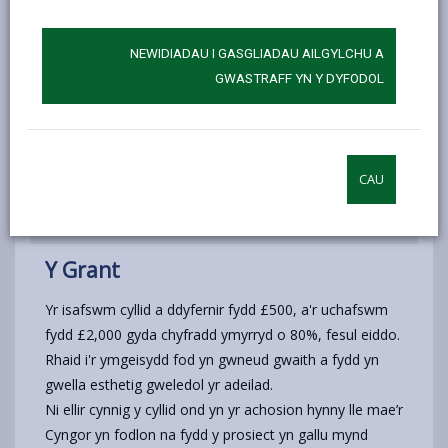
Gwaredu asedau
NEWIDIADAU I GASGLIADAU AILGYLCHU A
GWASTRAFF YN Y DYFODOL
Gweithdrefn ymgeisio
Sut mae wneud cais
CAU
Y Grant
Yr isafswm cyllid a ddyfernir fydd £500, a'r uchafswm
fydd £2,000 gyda chyfradd ymyrryd o 80%, fesul eiddo.
Rhaid i'r ymgeisydd fod yn gwneud gwaith a fydd yn
gwella esthetig gweledol yr adeilad.
Ni ellir cynnig y cyllid ond yn yr achosion hynny lle mae’r
Cyngor yn fodlon na fydd y prosiect yn gallu mynd