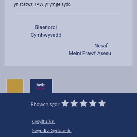
yn statws TAW yr ymgeisydd.
Blaenorol
Cymhwysedd
Nesaf
Meini Prawf Asesu
0
1
2
3
4
5
Rhowch sgôr
Stars
SUBMIT
Star
Stars
Stars
Stars
Stars
RATING
Cysylltu â ni
Swyddi a Gyrfaoedd