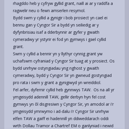
rhagddo heb y cyfryw gyllid grant, naill ai ar y raddfa a
ragwelir neu o fewn amserlen resymol.
Bydd swm y cyllid a gynigir i bob prosiect yn cael ei
bennu gan y Cyngor Sir a bydd yn seiliedig ar y
dyfynbrisiau isaf a dderbynnir ar gyfer y gwaith
cymeradwy yr ystyrir ei fod yn gymwys i gael cyllid
grant.
Swm y cyllid a bennir yn y llythyr cynnig grant yw
uchafswm cyfraniad y Cyngor Sir tuag at y prosiect. Os
bydd unrhyw ostyngiadau yng nghost y gwaith
cymeradwy, bydd y Cyngor Sir yn gwneud gostyngiad
pro rata i swm y grant a gynigiwyd yn wreiddiol.
Fel arfer, dyfernir cyllid heb gynnwys TAW. Os na all yr
ymgeisydd adennill TAW, gellir derbyn hyn fel cost
gymwys yn ôl disgresiwn y Cyngor Sir, yn amodol ar i'r
ymgeisydd ymrwymo i ad-dalu i'r Cyngor Sir unrhyw
elfen TAW a gaiff ei hadennill yn ddiweddarach oddi
wrth Dollau Tramor a Chartref EM o ganlyniad i newid