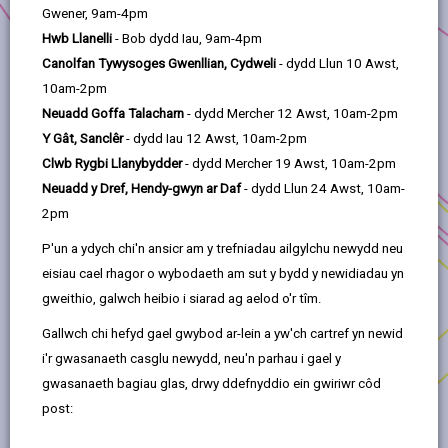
Gwener, 9am-4pm
Y Grant
Hwb Llanelli
- Bob dydd Iau, 9am-4pm
Canolfan Tywysoges Gwenllian, Cydweli
- dydd Llun 10 Awst,
Meini Prawf Asesu
10am-2pm
Neuadd Goffa Talacharn
- dydd Mercher 12 Awst, 10am-2pm
Y Gât, Sanclêr
- dydd Iau 12 Awst, 10am-2pm
Gwaith/costau cymwys & Gwaith
Clwb Rygbi Llanybydder
- dydd Mercher 19 Awst, 10am-2pm
anghymwys
Neuadd y Dref, Hendy-gwyn ar Daf
- dydd Llun 24 Awst, 10am-
2pm
Datganiad o Gymorth Ariannol
P'un a ydych chi'n ansicr am y trefniadau ailgylchu newydd neu
eisiau cael rhagor o wybodaeth am sut y bydd y newidiadau yn
Caffael
gweithio, galwch heibio i siarad ag aelod o'r tîm.
Gallwch chi hefyd gael gwybod ar-lein a yw'ch cartref yn newid
Osgoi gwrthdaro buddiannau
i'r gwasanaeth casglu newydd, neu'n parhau i gael y
gwasanaeth bagiau glas, drwy ddefnyddio ein gwiriwr côd
post:
Ad-dalu'r grant