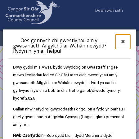
Dewiswch iaith
Fy Nghyfrifon
Dewislen
Oes gennych chi gwestiynau am y
×
gwasanaeth Ailgylchu ar Wahân newydd?
Rydyn ni yma i helpu!
Busnes
Cyllid
Adnewyddu Canol Trefi
Y Grant
Drwy gydol mis Awst, bydd Swyddogion Gwastraff ar gael
mewn lleoliadau ledled Sir Gâr i ateb eich cwestiynau am y
Adnewyddu Canol Trefi
gwasanaeth Ailgylchu ar Wahân newydd, a fydd yn cael ei
gyflwyno i ryw un o bob tri chartref o ganol/diwedd tymor yr
Yn yr adran hon
hydref 2026.
Gallan nhw hefyd roi gwybodaeth i drigolion a fydd yn parhau i
Rhagarweiniad
gael y gwasanaeth Ailgylchu Cymysg (bagiau glas) presennol
am y tro.
Cymhwysedd
Hwb Caerfyrddin
- Bob dydd Llun, dydd Mercher a dydd