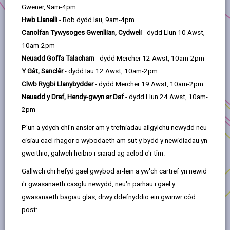
Gwener, 9am-4pm
Hwb Llanelli
- Bob dydd Iau, 9am-4pm
3. Trawsnewid Tyisha
Canolfan Tywysoges Gwenllian, Cydweli
- dydd Llun 10 Awst,
10am-2pm
4. Gweithio mewn partneriaeth
Neuadd Goffa Talacharn
- dydd Mercher 12 Awst, 10am-2pm
Y Gât, Sanclêr
- dydd Iau 12 Awst, 10am-2pm
Clwb Rygbi Llanybydder
- dydd Mercher 19 Awst, 10am-2pm
5. Cynnydd hyd yn hyn
Neuadd y Dref, Hendy-gwyn ar Daf
- dydd Llun 24 Awst, 10am-
2pm
6. Y ffordd ymlaen
P'un a ydych chi'n ansicr am y trefniadau ailgylchu newydd neu
eisiau cael rhagor o wybodaeth am sut y bydd y newidiadau yn
7. Cyfleoedd datblygu
gweithio, galwch heibio i siarad ag aelod o'r tîm.
Gallwch chi hefyd gael gwybod ar-lein a yw'ch cartref yn newid
8. Caffael
i'r gwasanaeth casglu newydd, neu'n parhau i gael y
gwasanaeth bagiau glas, drwy ddefnyddio ein gwiriwr côd
post:
9. Amserlen ddatblygu