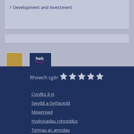
Development and Investment
0
1
2
3
4
5
Rhowch sgôr
Stars
SUBMIT
Star
Stars
Stars
Stars
Stars
RATING
Cysylltu â ni
Swyddi a Gyrfaoedd
Mewnrywd
Hysbysiadau cyhoeddus
Termau ac amodau