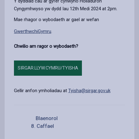
Y dyddiad cau ar gyfer cyflwyno Holiaduron
Cyngymhwyso yw dydd Iau 12th Medi 2024 at 2pm.
Mae rhagor o wybodaeth ar gael ar wefan
GwerthwchiGymru
.
Chwilio am ragor o wybodaeth?
SIRGAR.LLYW.CYMRU/TYISHA
Gellir anfon ymholiadau at
Tyisha@sirgar.gov.uk
Blaenorol
8. Caffael