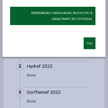
NEWIDIADAU I GASGLIADAU AILGYLCHU A
GWASTRAFF YN Y DYFODOL
9. Amserlen ddatblygu
1
Gwanwyn 2022
CAU
Show
2
Hydref 2022
Show
3
Gorffennaf 2023
Show