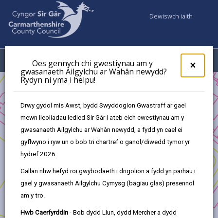
Dewiswch iaith
Fy Nghyfrifon
Dewislen
Oes gennych chi gwestiynau am y
×
gwasanaeth Ailgylchu ar Wahân newydd?
Rydyn ni yma i helpu!
Busnes
Datblygu a Buddsoddiad
Trawsnewid Tyisha - Cyfle Datblygu
Amserlen ddatblygu
Drwy gydol mis Awst, bydd Swyddogion Gwastraff ar gael
mewn lleoliadau ledled Sir Gâr i ateb eich cwestiynau am y
gwasanaeth Ailgylchu ar Wahân newydd, a fydd yn cael ei
Trawsnewid Tyisha - Cyfle Datblygu
gyflwyno i ryw un o bob tri chartref o ganol/diwedd tymor yr
hydref 2026.
Yn yr adran hon
Gallan nhw hefyd roi gwybodaeth i drigolion a fydd yn parhau i
gael y gwasanaeth Ailgylchu Cymysg (bagiau glas) presennol
1. Cyflwyniad
am y tro.
Hwb Caerfyrddin
- Bob dydd Llun, dydd Mercher a dydd
2. Mae Llanelli yn newid