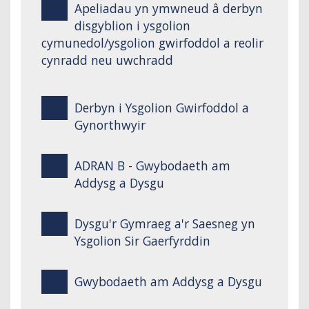
Apeliadau yn ymwneud â derbyn
disgyblion i ysgolion
cymunedol/ysgolion gwirfoddol a reolir
cynradd neu uwchradd
Derbyn i Ysgolion Gwirfoddol a
Gynorthwyir
ADRAN B - Gwybodaeth am
Addysg a Dysgu
Dysgu'r Gymraeg a'r Saesneg yn
Ysgolion Sir Gaerfyrddin
Gwybodaeth am Addysg a Dysgu