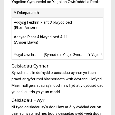
Ysgolion Cymunedol ac Ysgolion Gwirfoddol a Reolir
Y Ddarpariaeth
Addysg Feithrin Plant 3 blwydd oed
(Rhan-Amser)
Addysg Plant 4 blwydd oed 4-11
(Amser Llawn)
Ysgol Uwchradd - (Symud o'r Ysgol Gynradd i'r Ysgol Uwchra
Ceisiadau Cynnar
Sylwch na ellir defnyddio ceisiadau cynnar yn faen
prawf ar gyfer rhoi blaenoriaeth wrth ddyrannu llefydd.
Mae'r holl geisiadau sy'n dod i law hyd at y dyddiad cau
yn cael eu trin yn yr un modd.
Ceisiadau Hwyr
Ni fydd ceisiadau sy'n dod i law ar ôl y dyddiad cau yn
cael eu hystyried nes bod y ceisiadau sydd wedi dod i