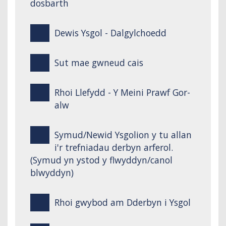
dosbarth
Dewis Ysgol - Dalgylchoedd
Sut mae gwneud cais
Rhoi Llefydd - Y Meini Prawf Gor-
alw
Symud/Newid Ysgolion y tu allan
i'r trefniadau derbyn arferol.
(Symud yn ystod y flwyddyn/canol
blwyddyn)
Rhoi gwybod am Dderbyn i Ysgol