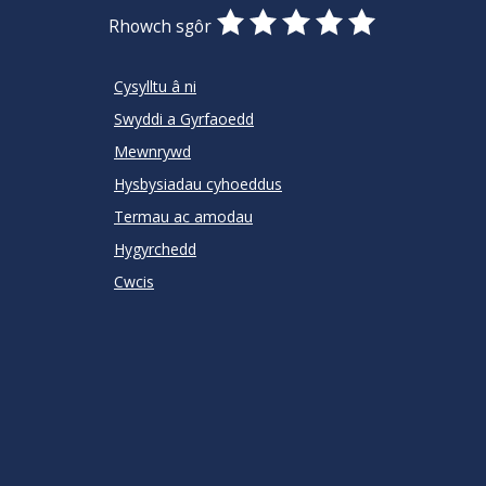
0
1
2
3
4
5
Rhowch sgôr
Stars
SUBMIT
Star
Stars
Stars
Stars
Stars
RATING
Cysylltu â ni
Swyddi a Gyrfaoedd
Mewnrywd
Hysbysiadau cyhoeddus
Termau ac amodau
Hygyrchedd
Cwcis