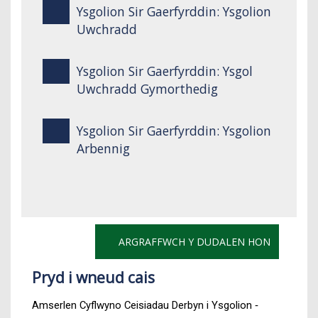
Ysgolion Sir Gaerfyrddin: Ysgolion
Uwchradd
Ysgolion Sir Gaerfyrddin: Ysgol
Uwchradd Gymorthedig
Ysgolion Sir Gaerfyrddin: Ysgolion
Arbennig
ARGRAFFWCH Y DUDALEN HON
Pryd i wneud cais
Amserlen Cyflwyno Ceisiadau Derbyn i Ysgolion ‐