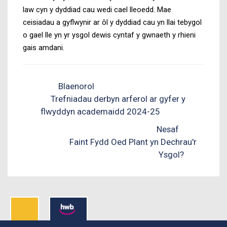
law cyn y dyddiad cau wedi cael lleoedd. Mae
ceisiadau a gyflwynir ar ôl y dyddiad cau yn llai tebygol
o gael lle yn yr ysgol dewis cyntaf y gwnaeth y rhieni
gais amdani.
Blaenorol
Trefniadau derbyn arferol ar gyfer y
flwyddyn academaidd 2024-25
Nesaf
Faint Fydd Oed Plant yn Dechrau'r
Ysgol?