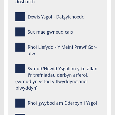
dosbarth
Dewis Ysgol - Dalgylchoedd
Sut mae gwneud cais
Rhoi Llefydd - Y Meini Prawf Gor-
alw
Symud/Newid Ysgolion y tu allan
i'r trefniadau derbyn arferol.
(Symud yn ystod y flwyddyn/canol
blwyddyn)
Rhoi gwybod am Dderbyn i Ysgol