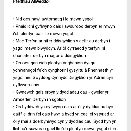
Ffeithiau Allweddol
• Nid oes hawl awtomatig i le mewn ysgol.
• Rhaid ichi gyflwyno cais i awdurdod derbyn er mwyn
i'ch plentyn cael lle mewn ysgol.
• Mae Terfyn ar nifer ddisgyblion y gellir eu derbyn i
ysgol mewn blwyddyn. Ar ôl cyrraedd y terfyn, ni
chaniateir derbyn rhagor o ddisgyblion.
• Os oes gan eich plentyn anghenion dysgu
ychwanegol fe'ch cynghorir i gysylltu â Phennaeth yr
ysgol neu Swyddog Cynnydd Disgyblion yr Adran cyn
cyflwyno cais.
• Gwnewch gais erbyn y dyddiadau cau - gweler yr
Amserlen Derbyn i Ysgolion.
• Os byddwch yn cyflwyno cais ar ôl y dyddiadau hyn
caiff ei drin fel cais hwyr a bydd yn cael ei ystyried ar
ôl y rhai a dderbyniwyd cyn y dyddiad cau. Bydd hyn yn
lleihau'r siawns o gael lle i’ch plentyn mewn ysgol o’ch