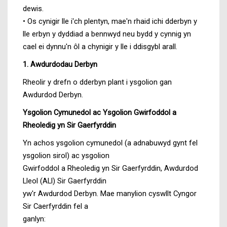
dewis.
• Os cynigir lle i'ch plentyn, mae'n rhaid ichi dderbyn y
lle erbyn y dyddiad a bennwyd neu bydd y cynnig yn
cael ei dynnu'n ôl a chynigir y lle i ddisgybl arall.
1. Awdurdodau Derbyn
Rheolir y drefn o dderbyn plant i ysgolion gan
Awdurdod Derbyn.
Ysgolion Cymunedol ac Ysgolion Gwirfoddol a
Rheoledig yn Sir Gaerfyrddin
Yn achos ysgolion cymunedol (a adnabuwyd gynt fel
ysgolion sirol) ac ysgolion
Gwirfoddol a Rheoledig yn Sir Gaerfyrddin, Awdurdod
Lleol (ALl) Sir Gaerfyrddin
yw'r Awdurdod Derbyn. Mae manylion cyswllt Cyngor
Sir Caerfyrddin fel a
ganlyn: