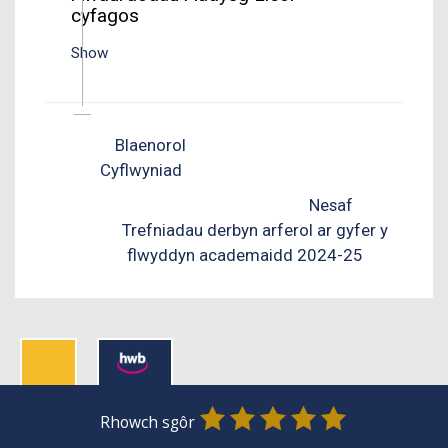
cyfagos
Show
Blaenorol
Cyflwyniad
Nesaf
Trefniadau derbyn arferol ar gyfer y
flwyddyn academaidd 2024-25
0
1
2
3
4
5
Rhowch sgôr
Stars
SUBMIT
Star
Stars
Stars
Stars
Stars