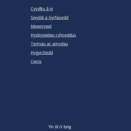
RATING
Cysylltu â ni
Swyddi a Gyrfaoedd
Mewnrywd
Hysbysiadau cyhoeddus
Termau ac amodau
Hygyrchedd
Cwcis
Yn ôl i'r brig