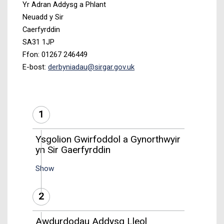
Yr Adran Addysg a Phlant
Neuadd y Sir
Caerfyrddin
SA31 1JP
Ffon: 01267 246449
E-bost:
derbyniadau@sirgar.gov.uk
1
Ysgolion Gwirfoddol a Gynorthwyir
yn Sir Gaerfyrddin
Show
2
Awdurdodau Addysg Lleol