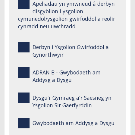
Apeliadau yn ymwneud â derbyn
disgyblion i ysgolion
cymunedol/ysgolion gwirfoddol a reolir
cynradd neu uwchradd
Derbyn i Ysgolion Gwirfoddol a
Gynorthwyir
ADRAN B - Gwybodaeth am
Addysg a Dysgu
Dysgu'r Gymraeg a'r Saesneg yn
Ysgolion Sir Gaerfyrddin
Gwybodaeth am Addysg a Dysgu