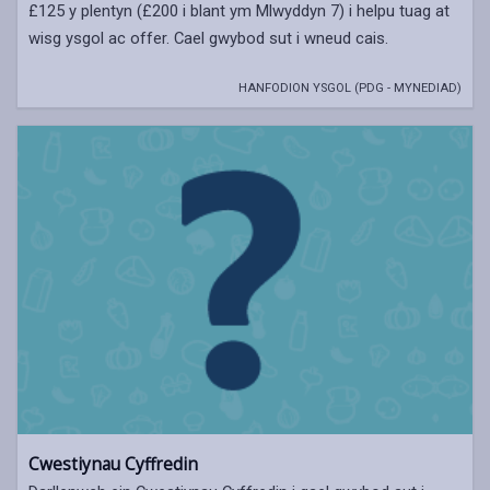
£125 y plentyn (£200 i blant ym Mlwyddyn 7) i helpu tuag at
wisg ysgol ac offer. Cael gwybod sut i wneud cais.
HANFODION YSGOL (PDG - MYNEDIAD)
Cwestiynau Cyffredin