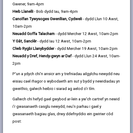
cartref ac os ydych yn derbyn budd-daliadau penodol. Os
Gwener, 9am-4pm
ydych yn bodloni'r meini prawf cymhwysedd, mae'n bwysig
Hwb Llanelli
- Bob dydd Iau, 9am-4pm
iawn eich bod yn hawlio am hyn. Ni fydd y pryd y mae eich
Canolfan Tywysoges Gwenllian, Cydweli
- dydd Llun 10 Awst,
plentyn yn ei dderbyn yn wahanol a bydd yn golygu eich bod
10am-2pm
yn gymwys i gael unrhyw gymorth sydd ar gael yn ystod
Neuadd Goffa Talacharn
- dydd Mercher 12 Awst, 10am-2pm
gwyliau'r ysgol neu os bydd ysgolion yn cau.
Y Gât, Sanclêr
- dydd Iau 12 Awst, 10am-2pm
Clwb Rygbi Llanybydder
- dydd Mercher 19 Awst, 10am-2pm
Prydau Ysgol Am Ddim i bob plentyn Ysgol Gynradd
Neuadd y Dref, Hendy-gwyn ar Daf
- dydd Llun 24 Awst, 10am-
2pm
Mae prydau ysgol am ddim nawr ar gael i bob disgybl oed
P'un a ydych chi'n ansicr am y trefniadau ailgylchu newydd neu
cynradd. Nid yw'r cynnig hwn yn dibynnu ar incwm eich
eisiau cael rhagor o wybodaeth am sut y bydd y newidiadau yn
cartref nac a ydych yn derbyn unrhyw fudd-daliadau, mae
gweithio, galwch heibio i siarad ag aelod o'r tîm.
pob disgybl yn gymwys i dderbyn prydau ysgol am ddim yn
Gallwch chi hefyd gael gwybod ar-lein a yw'ch cartref yn newid
ystod y tymor.
i'r gwasanaeth casglu newydd, neu'n parhau i gael y
gwasanaeth bagiau glas, drwy ddefnyddio ein gwiriwr côd
post:
Prydau Ysgol am Ddim