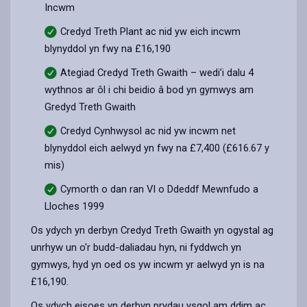
Incwm
Credyd Treth Plant ac nid yw eich incwm
blynyddol yn fwy na £16,190
Ategiad Credyd Treth Gwaith – wedi’i dalu 4
wythnos ar ôl i chi beidio â bod yn gymwys am
Gredyd Treth Gwaith
Credyd Cynhwysol ac nid yw incwm net
blynyddol eich aelwyd yn fwy na £7,400 (£616.67 y
mis)
Cymorth o dan ran VI o Ddeddf Mewnfudo a
Lloches 1999
Os ydych yn derbyn Credyd Treth Gwaith yn ogystal ag
unrhyw un o'r budd-daliadau hyn, ni fyddwch yn
gymwys, hyd yn oed os yw incwm yr aelwyd yn is na
£16,190.
Os ydych eisoes yn derbyn prydau ysgol am ddim ac