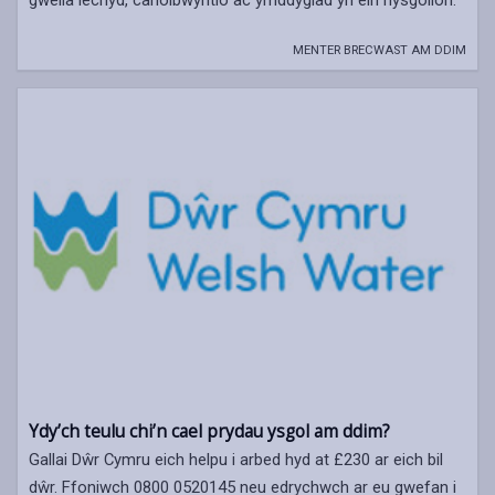
gwella iechyd, canolbwyntio ac ymddygiad yn ein hysgolion.
MENTER BRECWAST AM DDIM
Ydy’ch teulu chi’n cael prydau ysgol am ddim?
Gallai Dŵr Cymru eich helpu i arbed hyd at £230 ar eich bil
dŵr. Ffoniwch 0800 0520145 neu edrychwch ar eu gwefan i