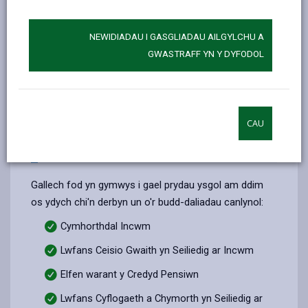
Os ydych yn gwneud cais yn dilyn y cyhoeddiad
NEWIDIADAU I GASGLIADAU AILGYLCHU A
diweddar gan Lywodraeth Cymru y bydd pob
GWASTRAFF YN Y DYFODOL
disgybl ysgol uwchradd y mae eu rhieni yn
derbyn Credyd Cynhwysol yn gymwys i gael
prydau ysgol am ddim o fis Medi, nodir bod
rhagor o ganllawiau am y trefniadau yn dal i gael
CAU
eu cyhoeddi. Gall ceisiadau a gyflwynir cyn
cadarnhau’r manylion hyn gael eu gwrthod.
Gallech fod yn gymwys i gael prydau ysgol am ddim
os ydych chi'n derbyn un o'r budd-daliadau canlynol:
Cymhorthdal Incwm
Lwfans Ceisio Gwaith yn Seiliedig ar Incwm
Elfen warant y Credyd Pensiwn
Lwfans Cyflogaeth a Chymorth yn Seiliedig ar