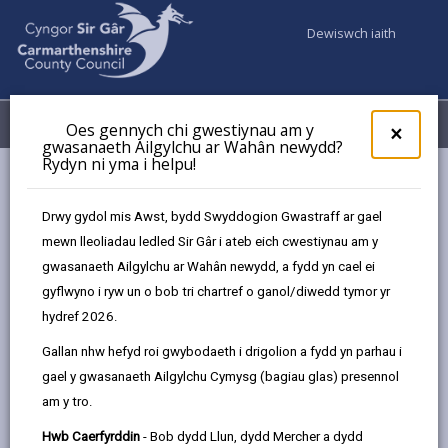
Dewiswch iaith
Fy Nghyfrifon
Dewislen
Oes gennych chi gwestiynau am y
×
gwasanaeth Ailgylchu ar Wahân newydd?
Rydyn ni yma i helpu!
Gwasanaethaur Cyngor
Addysg ac Ysgolion
Prydau ysgol
Prydau ysgol am ddim
Drwy gydol mis Awst, bydd Swyddogion Gwastraff ar gael
mewn lleoliadau ledled Sir Gâr i ateb eich cwestiynau am y
gwasanaeth Ailgylchu ar Wahân newydd, a fydd yn cael ei
Prydau Ysgol am Ddim a Phrydau
gyflwyno i ryw un o bob tri chartref o ganol/diwedd tymor yr
Ysgol Am Ddim i bob Plentyn Ysgol
hydref 2026.
Gynradd
Gallan nhw hefyd roi gwybodaeth i drigolion a fydd yn parhau i
gael y gwasanaeth Ailgylchu Cymysg (bagiau glas) presennol
Prydau Ysgol am Ddim
am y tro.
Mae prydau ysgol am ddim yn dibynnu ar incwm eich
Hwb Caerfyrddin
- Bob dydd Llun, dydd Mercher a dydd