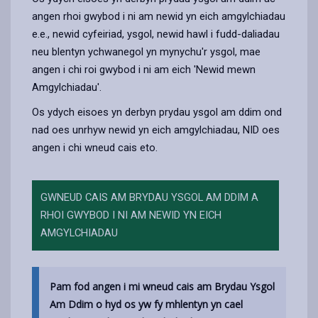
angen rhoi gwybod i ni am newid yn eich amgylchiadau
e.e., newid cyfeiriad, ysgol, newid hawl i fudd-daliadau
neu blentyn ychwanegol yn mynychu'r ysgol, mae
angen i chi roi gwybod i ni am eich 'Newid mewn
Amgylchiadau'.
Os ydych eisoes yn derbyn prydau ysgol am ddim ond
nad oes unrhyw newid yn eich amgylchiadau, NID oes
angen i chi wneud cais eto.
GWNEUD CAIS AM BRYDAU YSGOL AM DDIM A
RHOI GWYBOD I NI AM NEWID YN EICH
AMGYLCHIADAU
Pam fod angen i mi wneud cais am Brydau Ysgol
Am Ddim o hyd os yw fy mhlentyn yn cael