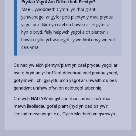
Prydau Ysgol Am Ddim i bob Plentyn?
Mae Llywodraeth Cymru yn rhoi grant
ychwanegol ar gyfer pob plentyn y mae prydau
ysgol am ddim yn cael eu hawlio ar ei gyfer ar
hyn o bryd, felly helpwch ysgol eich plentyn i
hawlio cyllid ychwanegol sylweddol drwy wneud
cais yma
Os nad yw eich plentyn/plant yn cael prydau ysgol ar
hyn o bryd ac yr hoffent ddechrau cael prydau ysgol,
gofynnwn i chi gysylltu â'ch ysgol ar unwaith os oes
ganddynt unrhyw ofynion deietegol arbennig.
Cofiwch NAD YW disgyblion rhan-amser na'r rhai
mewn lleoliadau gofal plant (hyd yn oed os yw'r
lleoliad mewn ysgol e.e., Cylch Meithrin) yn gymwys.