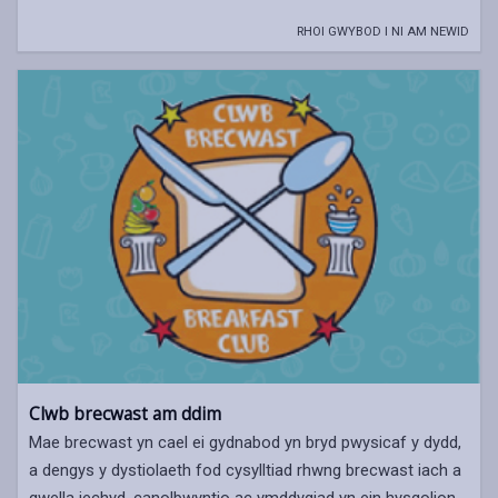
RHOI GWYBOD I NI AM NEWID
Clwb brecwast am ddim
Mae brecwast yn cael ei gydnabod yn bryd pwysicaf y dydd,
a dengys y dystiolaeth fod cysylltiad rhwng brecwast iach a