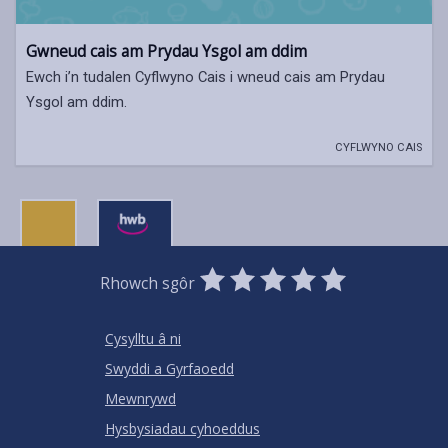
Gwneud cais am Prydau Ysgol am ddim
Ewch i’n tudalen Cyflwyno Cais i wneud cais am Prydau
Ysgol am ddim.
CYFLWYNO CAIS
0
1
2
3
4
5
Rhowch sgôr
Stars
SUBMIT
Star
Stars
Stars
Stars
Stars
RATING
Cysylltu â ni
Swyddi a Gyrfaoedd
Mewnrywd
Hysbysiadau cyhoeddus