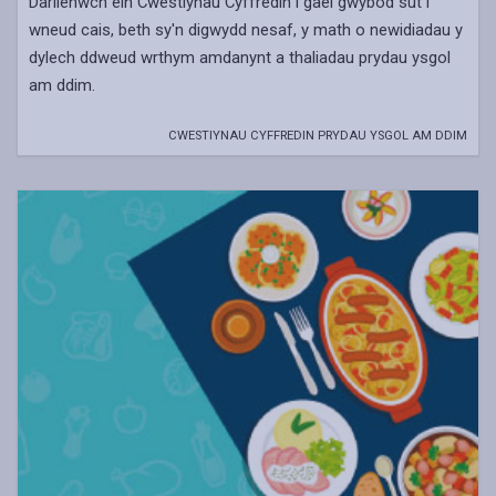
Darllenwch ein Cwestiynau Cyffredin i gael gwybod sut i
wneud cais, beth sy'n digwydd nesaf, y math o newidiadau y
dylech ddweud wrthym amdanynt a thaliadau prydau ysgol
am ddim.
CWESTIYNAU CYFFREDIN PRYDAU YSGOL AM DDIM