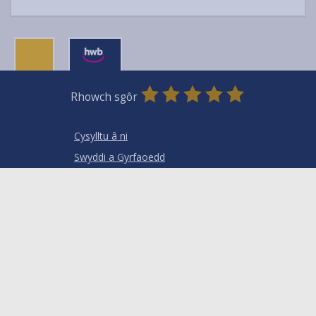
0
1
2
3
4
5
Rhowch sgôr
Stars
SUBMIT
Star
Stars
Stars
Stars
Stars
RATING
Cysylltu â ni
Swyddi a Gyrfaoedd
Mewnrywd
Hysbysiadau cyhoeddus
Termau ac amodau
Hygyrchedd
Cwcis