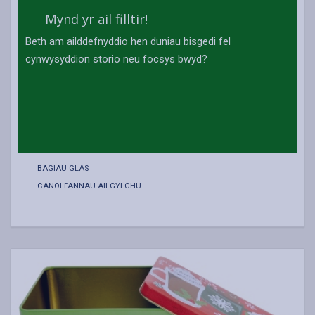
Mynd yr ail filltir!
Beth am ailddefnyddio hen duniau bisgedi fel
cynwysyddion storio neu focsys bwyd?
BAGIAU GLAS
CANOLFANNAU AILGYLCHU