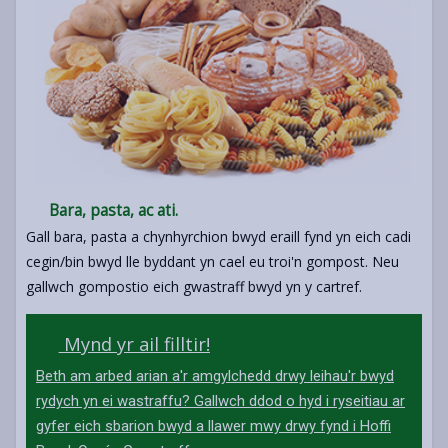
Bara, pasta, ac ati.
Gall bara, pasta a chynhyrchion bwyd eraill fynd yn eich cadi
cegin/bin bwyd lle byddant yn cael eu troi'n gompost. Neu
gallwch gompostio eich gwastraff bwyd yn y cartref.
Mynd yr ail filltir!
Beth am arbed arian a'r amgylchedd drwy leihau'r bwyd
rydych yn ei wastraffu? Gallwch ddod o hyd i ryseitiau ar
gyfer eich sbarion bwyd a llawer mwy drwy fynd i Hoffi