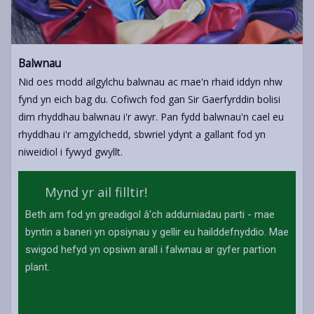
Balwnau
Nid oes modd ailgylchu balwnau ac mae'n rhaid iddyn nhw
fynd yn eich bag du. Cofiwch fod gan Sir Gaerfyrddin bolisi
dim rhyddhau balwnau i'r awyr. Pan fydd balwnau'n cael eu
rhyddhau i'r amgylchedd, sbwriel ydynt a gallant fod yn
niweidiol i fywyd gwyllt.
Mynd yr ail filltir!
Beth am fod yn greadigol â'ch addurniadau parti - mae
byntin a baneri yn opsiynau y gellir eu hailddefnyddio. Mae
swigod hefyd yn opsiwn arall i falwnau ar gyfer partïon
plant.