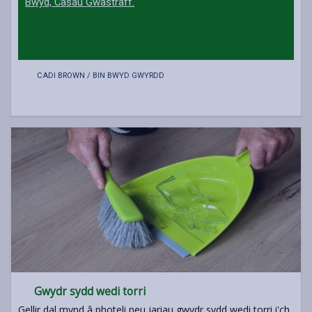
Bwyd, Casáu Gwastraff.
CADI BROWN / BIN BWYD GWYRDD
Gwydr sydd wedi torri
Gellir dal mynd â photeli neu jariau gwydr sydd wedi torri i'ch