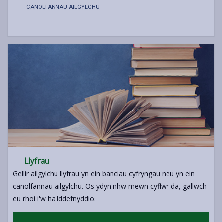
CANOLFANNAU AILGYLCHU
Llyfrau
Gellir ailgylchu llyfrau yn ein banciau cyfryngau neu yn ein
canolfannau ailgylchu. Os ydyn nhw mewn cyflwr da, gallwch
eu rhoi i'w hailddefnyddio.