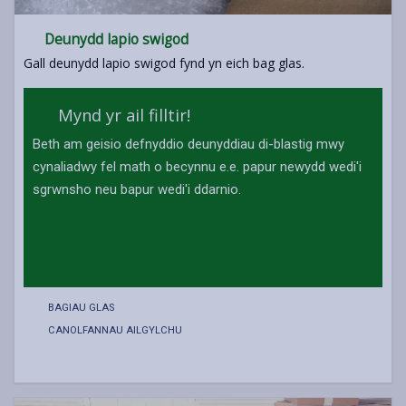
Deunydd lapio swigod
Gall deunydd lapio swigod fynd yn eich bag glas.
Mynd yr ail filltir!
Beth am geisio defnyddio deunyddiau di-blastig mwy
cynaliadwy fel math o becynnu e.e. papur newydd wedi'i
sgrwnsho neu bapur wedi'i ddarnio.
BAGIAU GLAS
CANOLFANNAU AILGYLCHU