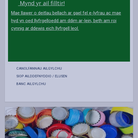
Mynd yr ail filltir!
Mae llawer o deitlau bellach ar gael fel e-lyfrau ac mae
hyd yn oed llyfrgelloedd am ddim ar-lein, beth am roi
cynnig ar ddewis eich llyfrgell leol.
CANOLFANNAU AILGYLCHU
SIOP AILDDEFNYDDIO / ELUSEN
BANC AILGYLCHU