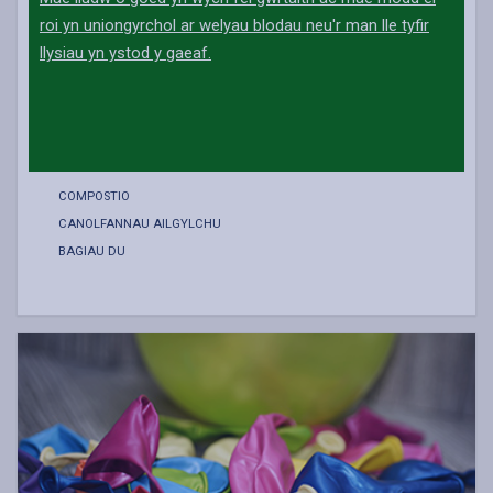
roi yn uniongyrchol ar welyau blodau neu'r man lle tyfir
llysiau yn ystod y gaeaf.
COMPOSTIO
CANOLFANNAU AILGYLCHU
BAGIAU DU