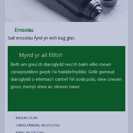
Erosolau
Gall erosolau fynd yn eich bag glas.
Mynd yr ail filltir!
Beth am greu’ch diaroglydd neu'ch balm eillio mewn
cynwysyddion gwydr i’w hailddefnyddio. Gellir gwneud
diaroglydd o eitemau'r cartref fel soda pobi, olew cneuen
goco, menyn shea ac olewon naws.
BAGIAU GLAS
CANOLFANNAU AILGYLCHU
BANC AILGYLCHU