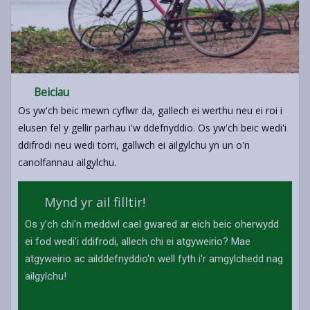
Beiciau
Os yw'ch beic mewn cyflwr da, gallech ei werthu neu ei roi i
elusen fel y gellir parhau i'w ddefnyddio. Os yw'ch beic wedi'i
ddifrodi neu wedi torri, gallwch ei ailgylchu yn un o'n
canolfannau ailgylchu.
Mynd yr ail filltir!
Os y’ch chi'n meddwl cael gwared ar eich beic oherwydd
ei fod wedi'i ddifrodi, allech chi ei atgyweirio? Mae
atgyweirio ac ailddefnyddio'n well fyth i'r amgylchedd nag
ailgylchu!