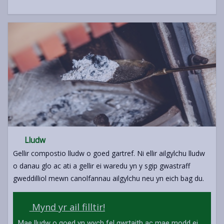
Lludw
Gellir compostio lludw o goed gartref. Ni ellir ailgylchu lludw
o danau glo ac ati a gellir ei waredu yn y sgip gwastraff
gweddilliol mewn canolfannau ailgylchu neu yn eich bag du.
Mynd yr ail filltir!
Mae lludw o goed yn wych fel gwrtaith ac mae modd ei