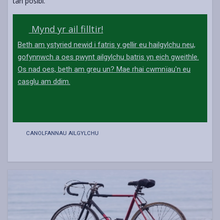
tân posibl.
Mynd yr ail filltir!
Beth am ystyried newid i fatris y gellir eu hailgylchu neu,
gofynnwch a oes pwynt ailgylchu batris yn eich gweithle.
Os nad oes, beth am greu un? Mae rhai cwmnïau'n eu
casglu am ddim.
CANOLFANNAU AILGYLCHU