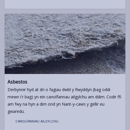
Asbestos
Derbynnir hyd at dri o fagiau dwbl y flwyddyn (bag oddi
mewn i'r bag) yn ein canolfannau ailgylchu am ddim. Codir ffi
am fwy na hyn a dim ond yn Nant-y-caws y gellir eu
gwaredu.
CANOLFANNAU AILGYLCHU