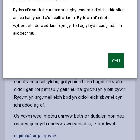
email
Facebook,
X
In,
hailgylchu un ai yn eich bag glas neu drwy fynd â nhw i
Rydyn ni'n ymddiheuro am yr anghyfleustra a diolch i drigolion
opens
(Twitter),
opens
un o'n banciau/canolfannau ailgylchu. Gall pilion llysiau,
am eu hamynedd a'u dealltwriaeth. Byddwn ni'n rhoi'r
in
opens
in
esgyrn, masgl wy a bwyd sydd dros ben/â llwydni fynd
wybodaeth ddiweddaraf cyn gynted ag y bydd casgliadau'n
a
in
a
yn eich cadi brown/bin gwyrdd neu gael eu compostio
ailddechrau.
new
a
new
gartref. Byddech yn synnu cyn lleied o bethau sydd
tab
new
tab
angen mynd i'ch bag du.
tab
Cofiwch ein bod yn casglu eich bin gwastraff bwyd
CAU
gwyrdd bob wythnos ar yr un pryd â'ch bag du neu las.
Os byddwch yn mynd ag unrhyw fagiau du i'r
canolfannau ailgylchu, gofynnir ichi eu hagor nhw a'u
didoli gan roi pethau y gellir eu hailgylchu yn y bin cywir.
Rydym yn argymell eich bod yn didoli eich sbwriel cyn
ichi ddod ag ef.
Os ydym wedi methu unrhyw beth o'r dudalen hon neu
os oes gennych unrhyw awgrymiadau, e-bostiwch
digidol@sirgar.gov.uk
.