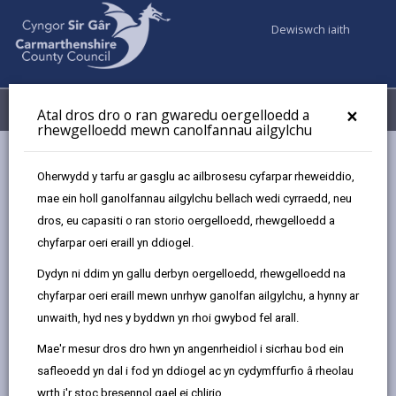
Dewiswch iaith
Fy Nghyfrifon
Dewislen
×
Atal dros dro o ran gwaredu oergelloedd a
rhewgelloedd mewn canolfannau ailgylchu
Gwasanaethaur Cyngor
Ailgylchu, Biniau a Sbwriel
Oherwydd y tarfu ar gasglu ac ailbrosesu cyfarpar rheweiddio,
Ailgylchu / casgliadau biniau
A-Y o Ailgylchu
mae ein holl ganolfannau ailgylchu bellach wedi cyrraedd, neu
dros, eu capasiti o ran storio oergelloedd, rhewgelloedd a
chyfarpar oeri eraill yn ddiogel.
A-Y o Ailgylchu
Dydyn ni ddim yn gallu derbyn oergelloedd, rhewgelloedd na
Diweddarwyd y dudalen ar: 03/08/2026
chyfarpar oeri eraill mewn unrhyw ganolfan ailgylchu, a hynny ar
unwaith, hyd nes y byddwn yn rhoi gwybod fel arall.
share
share
share
share
this
this
this
this
Mae'r mesur dros dro hwn yn angenrheidiol i sicrhau bod ein
page
page
page
on
safleoedd yn dal i fod yn ddiogel ac yn cydymffurfio â rheolau
by
on
on
Linked
Gall y rhan fwyaf o'r pethau yn eich cartref gael eu
wrth i'r stoc bresennol gael ei chlirio.