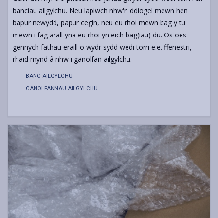
banciau ailgylchu. Neu lapiwch nhw'n ddiogel mewn hen
bapur newydd, papur cegin, neu eu rhoi mewn bag y tu
mewn i fag arall yna eu rhoi yn eich bag(iau) du. Os oes
gennych fathau eraill o wydr sydd wedi torri e.e. ffenestri,
rhaid mynd â nhw i ganolfan ailgylchu.
BANC AILGYLCHU
CANOLFANNAU AILGYLCHU