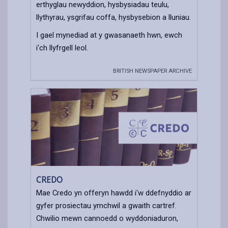
erthyglau newyddion, hysbysiadau teulu,
llythyrau, ysgrifau coffa, hysbysebion a lluniau.
I gael mynediad at y gwasanaeth hwn, ewch
i'ch llyfrgell leol.
BRITISH NEWSPAPER ARCHIVE
CREDO
Mae Credo yn offeryn hawdd i'w ddefnyddio ar
gyfer prosiectau ymchwil a gwaith cartref.
Chwilio mewn cannoedd o wyddoniaduron,