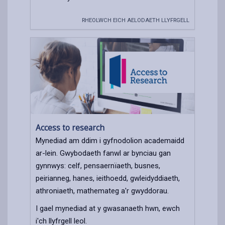
RHEOLWCH EICH AELODAETH LLYFRGELL
Access to research
Mynediad am ddim i gyfnodolion academaidd
ar-lein. Gwybodaeth fanwl ar bynciau gan
gynnwys: celf, pensaernïaeth, busnes,
peirianneg, hanes, ieithoedd, gwleidyddiaeth,
athroniaeth, mathemateg a'r gwyddorau.
I gael mynediad at y gwasanaeth hwn, ewch
i'ch llyfrgell leol.