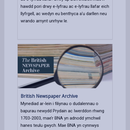
hawdd pori drwy e-lyfrau ac e-lyfrau llafar eich
llyfrgell, ac wedyn eu benthyca a'u darllen neu
wrando arnynt unrhyw le.
British Newspaper Archive
Mynediad ar-lein i filiynau o dudalennau o
bapurau newydd Prydain ac Iwerddon rhwng
1703-2003, mae’r BNA yn adnodd ymchwil
hanes teulu gwych. Mae BNA yn cynnwys