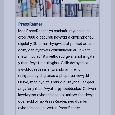
PressReader
Mae PressReader yn caniatáu mynediad at
dros 7000 o bapurau newydd a chylchgronau
digidol y DU a rhai rhyngwladol yn rhad ac am
ddim, gan gynnwys cyfieithiadau ar unwaith
mewn hyd at 18 o ieithoedd gwahanol ar gyfer
y rhan fwyaf o erthyglau. Gellir defnyddio'r
swyddogaeth sain i wrando ar nifer o
erthyglau cylchgronau a phapurau newydd.
Hefyd, mae hyd at 3 mis o ôl-rifynnau ar gael
ar gyfer y rhan fwyaf o gyhoeddiadau. Gallwch
lawrlwytho cyhoeddiadau o unrhyw fan drwy
ddefnyddio'r ap PressReader, neu ddarllen
cyhoeddiadau ar wefan PressReader.