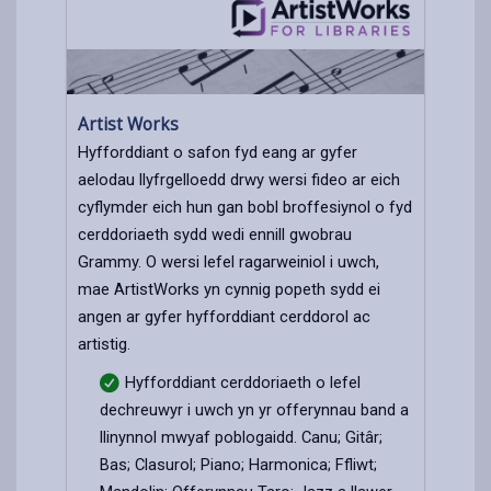
Artist Works
Hyfforddiant o safon fyd eang ar gyfer
aelodau llyfrgelloedd drwy wersi fideo ar eich
cyflymder eich hun gan bobl broffesiynol o fyd
cerddoriaeth sydd wedi ennill gwobrau
Grammy. O wersi lefel ragarweiniol i uwch,
mae ArtistWorks yn cynnig popeth sydd ei
angen ar gyfer hyfforddiant cerddorol ac
artistig.
Hyfforddiant cerddoriaeth o lefel
dechreuwyr i uwch yn yr offerynnau band a
llinynnol mwyaf poblogaidd. Canu; Gitâr;
Bas; Clasurol; Piano; Harmonica; Ffliwt;