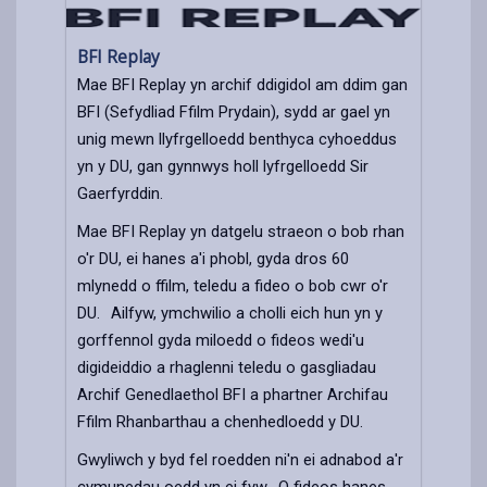
BFI Replay
Mae BFI Replay yn archif ddigidol am ddim gan
BFI (Sefydliad Ffilm Prydain), sydd ar gael yn
unig mewn llyfrgelloedd benthyca cyhoeddus
yn y DU, gan gynnwys holl lyfrgelloedd Sir
Gaerfyrddin.
Mae BFI Replay yn datgelu straeon o bob rhan
o'r DU, ei hanes a'i phobl, gyda dros 60
mlynedd o ffilm, teledu a fideo o bob cwr o'r
DU. Ailfyw, ymchwilio a cholli eich hun yn y
gorffennol gyda miloedd o fideos wedi'u
digideiddio a rhaglenni teledu o gasgliadau
Archif Genedlaethol BFI a phartner Archifau
Ffilm Rhanbarthau a chenhedloedd y DU.
Gwyliwch y byd fel roedden ni'n ei adnabod a'r
cymunedau oedd yn ei fyw. O fideos hanes