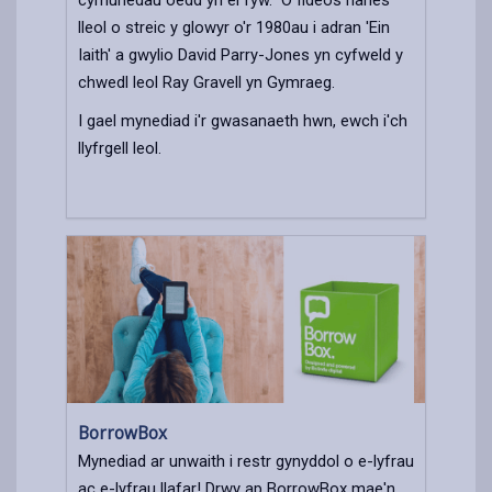
lleol o streic y glowyr o'r 1980au i adran 'Ein
Iaith' a gwylio David Parry-Jones yn cyfweld y
chwedl leol Ray Gravell yn Gymraeg.
I gael mynediad i'r gwasanaeth hwn, ewch i'ch
llyfrgell leol.
BorrowBox
Mynediad ar unwaith i restr gynyddol o e-lyfrau
ac e-lyfrau llafar! Drwy ap BorrowBox mae'n