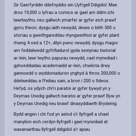
email
Facebook,
X
In,
Sir Gaerfyrddin ddefnyddio ein Llyfrgell Ddigidol. Mae
opens
(Twitter),
opens
dros 19,000 o lyfrau a comics ar gael am ddim ichi
in
opens
in
lawrlwytho, neu gallwch ymarfer ar gyfer eich prawf
a
in
a
gyrru theori, dysgu iaith newydd, dewis o blith 500 o
new
a
new
storïau a gweithgareddau rhyngweithiol ar gyfer plant
tab
new
tab
rhwng 4 oed a 12+, dilyn pwnc newydd, dysgu rhagor
tab
am feddalwedd gyfrifiadurol gyda sesiynau tiwtorial
ar-lein, lawr lwytho papurau newydd, cael mynediad i
gyhoeddiadau academaidd ar-lein, chwilota drwy
gannoedd o wyddoniaduron ynghyd â thros 200,000 o
ddelweddau a ffeiliau sain, a bron i 200 o fideos.
Hefyd, os ydych chi'n paratoi ar gyfer bywyd yn y
Deyrnas Unedig gallwch baratoi ar gyfer prawf Byw yn
y Deyrnas Unedig neu brawf dinasyddiaeth Brydeinig.
Bydd angen i chi fod yn aelod o'r llyfrgell a chael
manylion eich cerdyn llyfrgell i gael mynediad at
wasanaethau llyfrgell ddigidol a'r apiau.