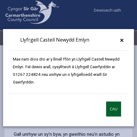
Dewiswch iaith
Fy Nghyfrifon
Dewislen
×
Llyfrgell Castell Newydd Emlyn
Gwasanaethaur Cyngor
Llyfrgelloedd ac Archifau
Mae nam dros dro ar y llinell ffôn yn Llyfrgell Castell Newydd
Llyfrgell digidol
Emlyn. Fel dewis arall, cysylltwch â Llyfrgell Caerfyrddin ar
01267 224824 neu unrhyw un o lyfrgelloedd eraill Sir
Gaerfyrddin.
Llyfrgell digidol
Diweddarwyd y dudalen ar: 14/05/2026
CAU
share
share
share
share
this
this
this
this
page
page
page
on
by
on
on
Linked
Gall unrhyw un sy'n byw, yn gweithio neu'n astudio yn