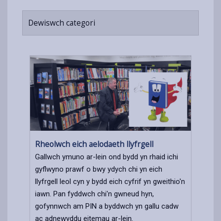
Dewiswch categori
Rheolwch eich aelodaeth llyfrgell
Gallwch ymuno ar-lein ond bydd yn rhaid ichi
gyflwyno prawf o bwy ydych chi yn eich
llyfrgell leol cyn y bydd eich cyfrif yn gweithio'n
iawn. Pan fyddwch chi'n gwneud hyn,
gofynnwch am PIN a byddwch yn gallu cadw
ac adnewyddu eitemau ar-lein.