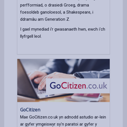
perfformiad, o drasiedi Groeg, drama
foesoldeb ganoloesol, a Shakespeare, i
ddramâu am Generation Z.
I gael mynediad i'r gwasanaeth hwn, ewch i'ch
llyfrgell leol.
GoCitizen
Mae GoCitizen.co.uk yn adnodd astudio ar-lein
ar gyfer ymgeiswyr sy'n paratoi ar gyfer y