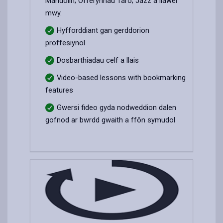
Mandolin; Offerynnau Taro; Jazz a llawer
mwy.
Hyfforddiant gan gerddorion
proffesiynol
Dosbarthiadau celf a llais
Video-based lessons with bookmarking
features
Gwersi fideo gyda nodweddion dalen
gofnod ar bwrdd gwaith a ffôn symudol