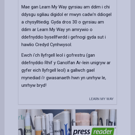
Mae gan Learn My Way gyrsiau am ddim i chi
ddysgu sgiliau digidol er mwyn cadw'n ddiogel
a chysylltiedig. Gyda dros 30 o gyrsiau am
ddim ar Learn My Way yn amrywio o
ddefnyddio bysellfwrdd i gefnogi gyda sut i
hawlio Credyd Cynhwysol.
Ewch i'ch llyfrgell leol i gofrestru (gan
ddefnyddio Rhif y Ganolfan Ar-lein unigryw ar
gyfer eich llyfrgell leol) a gallwch gael
mynediad i'r gwasanaeth hwn yn unrhyw le,
unrhyw bryd!
LEARN MY WAY