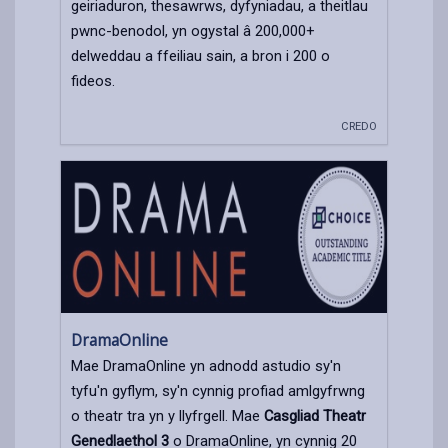
geiriaduron, thesawrws, dyfyniadau, a theitlau
pwnc-benodol, yn ogystal â 200,000+
delweddau a ffeiliau sain, a bron i 200 o
fideos.
CREDO
DramaOnline
Mae DramaOnline yn adnodd astudio sy'n
tyfu'n gyflym, sy'n cynnig profiad amlgyfrwng
o theatr tra yn y llyfrgell. Mae
Casgliad Theatr
Genedlaethol 3
o DramaOnline, yn cynnig 20