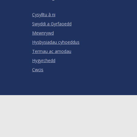
Stars
SUBMIT
Star
Stars
Stars
Stars
Stars
RATING
Cysylltu â ni
Swyddi a Gyrfaoedd
Mewnrywd
Hysbysiadau cyhoeddus
Termau ac amodau
Hygyrchedd
Cwcis