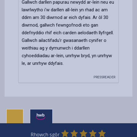
Gallwch darllen papurau newydd ar-lein neu eu
lawrlwytho i'w darllen all-lein yn rhad ac am
ddim am 30 diwrnod ar eich dyfais. Ar ôl 30
diwrnod, gallwch fewngofnodi eto gan
ddefnyddio rhif eich carden aelodaeth llyfrgell.
Gallwch ailactifadu'r gwasanaeth cynifer o
weithiau ag y dymunwch i ddarllen
cyhoeddiadau ar-lein, unrhyw bryd, yn unrhyw
le, ar unrhyw ddyfais.
PRESSREADER
0
1
2
3
4
5
Rhowch sgôr