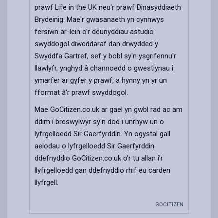
prawf Life in the UK neu'r prawf Dinasyddiaeth
Brydeinig. Mae'r gwasanaeth yn cynnwys
fersiwn ar-lein o'r deunyddiau astudio
swyddogol diweddaraf dan drwydded y
Swyddfa Gartref, sef y bobl sy'n ysgrifennu'r
llawlyfr, ynghyd â channoedd o gwestiynau i
ymarfer ar gyfer y prawf, a hynny yn yr un
fformat â'r prawf swyddogol.
Mae GoCitizen.co.uk ar gael yn gwbl rad ac am
ddim i breswylwyr sy'n dod i unrhyw un o
lyfrgelloedd Sir Gaerfyrddin. Yn ogystal gall
aelodau o lyfrgelloedd Sir Gaerfyrddin
ddefnyddio GoCitizen.co.uk o'r tu allan i'r
llyfrgelloedd gan ddefnyddio rhif eu carden
llyfrgell.
GOCITIZEN