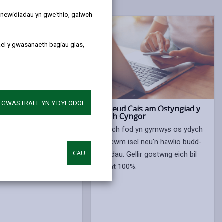
y newidiadau yn gweithio, galwch
ael y gwasanaeth bagiau glas,
A GWASTRAFF YN Y DYFODOL
 Treth y Cyngor
Gwneud Cais am Ostyngiad y
Dreth Cyngor
i clustnodi £809.371m
Gallech fod yn gymwys os ydych
ideb i wario ar ddarparu
ar incwm isel neu'n hawlio budd-
au i'n trethdalwyr yn
CAU
daliadau. Gellir gostwng eich bil
i gymharu â ffigur o
hyd at 100%.
 yn 2025/26).