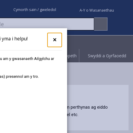
Cymorth sain / gweledol
A-Y o Wasanaethau
yma i helpu!
×
Rhoi gwybod
Hawliwch bopeth
Swyddi a Gyrfaoedd
au am y gwasanaeth Ailgylchu ar
as) presennol am y tro.
r ffurf gyfredol ar drethi lleol mewn perthynas ag eiddo
aethau Cymdeithasol, Casglu Sbwriel etc.