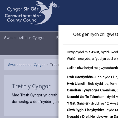
Oes gennych chi gwesti
Gwasanaethaur Cyngor
Busnes
Cyngor a Democrati
Drwy gydol mis Awst, bydd Swyddo
Wahân newydd, a fydd yn cael ei 
Gwasanaethaur Cyngor
Treth y Cyngor
Gallan nhw hefyd roi gwybodaeth 
Hwb Caerfyrddin
- Bob dydd Llun
Hwb Llanelli
- Bob dydd Iau, 9am
Treth y Cyngor
Canolfan Tywysoges Gwenllian, 
Mae Treth Cyngor yn dreth sydd yn cael ei sefydlu gan cynghor
Neuadd Goffa Talacharn
- dydd 
domestig, a ddefnyddir gan awdurdodau lleol i godi arian i 
Y Gât, Sanclêr
- dydd Iau 12 Aws
Clwb Rygbi Llanybydder
- dydd M
Neuadd y Dref, Hendy-gwyn ar Da