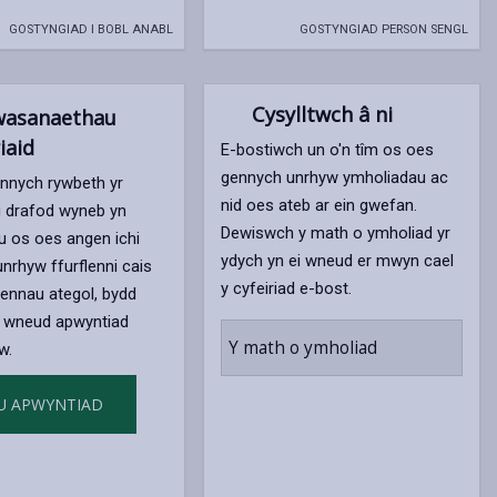
GOSTYNGIAD I BOBL ANABL
GOSTYNGIAD PERSON SENGL
Cysylltwch â ni
asanaethau
iaid
E-bostiwch un o'n tîm os oes
gennych unrhyw ymholiadau ac
nnych rywbeth yr
nid oes ateb ar ein gwefan.
i drafod wyneb yn
Dewiswch y math o ymholiad yr
u os oes angen ichi
ydych yn ei wneud er mwyn cael
nrhyw ffurflenni cais
y cyfeiriad e-bost.
ennau ategol, bydd
i wneud apwyntiad
Y math o ymholiad
w.
U APWYNTIAD