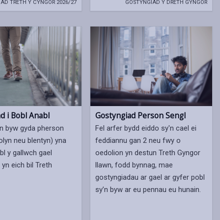
IAD TRETH Y CYNGOR 2026/27
GOSTYNGIAD Y DRETH GYNGOR
d i Bobl Anabl
Gostyngiad Person Sengl
yn byw gyda pherson
Fel arfer bydd eiddo sy'n cael ei
olyn neu blentyn) yna
feddiannu gan 2 neu fwy o
bl y gallwch gael
oedolion yn destun Treth Gyngor
yn eich bil Treth
llawn, fodd bynnag, mae
gostyngiadau ar gael ar gyfer pobl
sy’n byw ar eu pennau eu hunain.