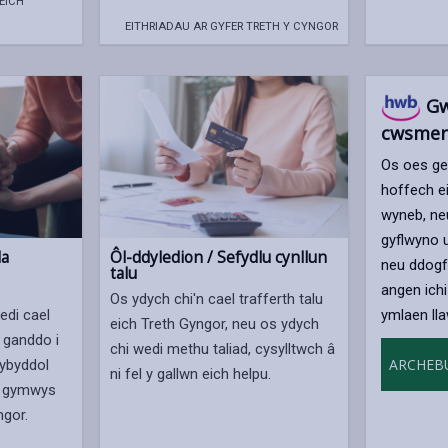
EICH
EITHRIADAU AR GYFER TRETH Y CYNGOR
Gw
cwsmer
Os oes ge
hoffech e
wyneb, ne
gyflwyno u
da
Ôl-ddyledion / Sefydlu cynllun
neu ddogf
talu
angen ich
Os ydych chi'n cael trafferth talu
ymlaen lla
edi cael
eich Treth Gyngor, neu os ydych
 ganddo i
chi wedi methu taliad, cysylltwch â
ARCHEB
ybyddol
ni fel y gallwn eich helpu.
n gymwys
gor.