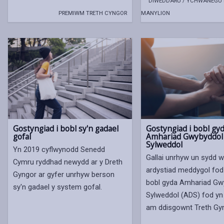
DIWEDDARU / YCHWANEGU 
PREMIWM TRETH CYNGOR
MANYLION
Gostyngiad i bobl sy'n gadael
Gostyngiad i bobl gy
gofal
Amhariad Gwybyddol
Sylweddol
Yn 2019 cyflwynodd Senedd
Gallai unrhyw un sydd w
Cymru ryddhad newydd ar y Dreth
ardystiad meddygol fod
Gyngor ar gyfer unrhyw berson
bobl gyda Amhariad Gw
sy'n gadael y system gofal.
Sylweddol (ADS) fod y
am ddisgownt Treth Gyn