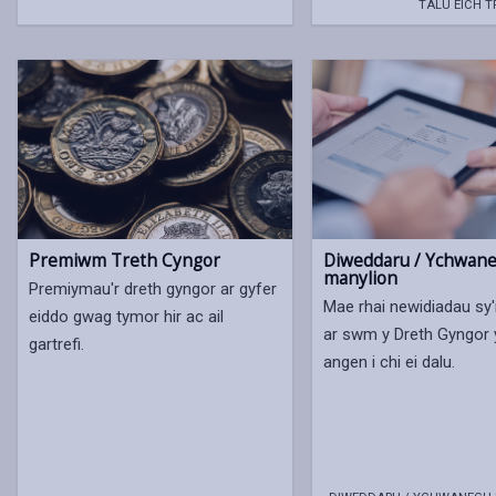
TALU EICH 
Premiwm Treth Cyngor
Diweddaru / Ychwane
manylion
Premiymau'r dreth gyngor ar gyfer
Mae rhai newidiadau sy'
eiddo gwag tymor hir ac ail
ar swm y Dreth Gyngor
gartrefi.
angen i chi ei dalu.