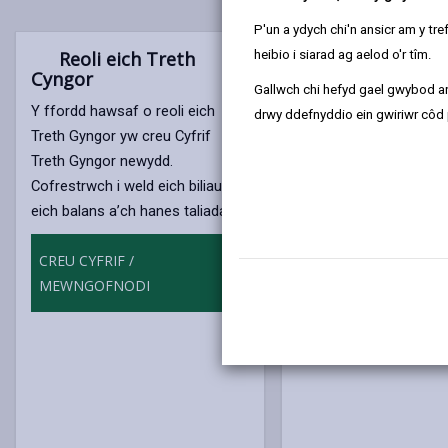
P'un a ydych chi'n ansicr am y t
Reoli eich Treth
heibio i siarad ag aelod o'r tîm.
Cyngor
Gallwch chi hefyd gael gwybod ar
Y ffordd hawsaf o reoli eich
drwy ddefnyddio ein gwiriwr côd 
Treth Gyngor yw creu Cyfrif
Treth Gyngor newydd.
Cofrestrwch i weld eich biliau,
eich balans a’ch hanes taliadau.
Talu eich Treth Gyng
Caiff y Dreth Gyngor ei 
CREU CYFRIF /
mewn 10 rhandaliad mi
MEWNGOFNODI
ddechrau ym mis Ebrill, 
eich bod wedi gofyn am 
12 rhandaliad.