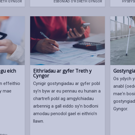
TRETH GYNGOR
ESBONIAD O'R DRETH GYNGOR
HYSBYS
gu eich
Eithriadau ar gyfer Treth y
Gostyngia
Cyngor
Os ydych 
n effeithio
Cynigir gostyngiadau ar gyfer pobl
anabl (oed
 y mae
sy’n byw ar eu pennau eu hunain a
mae'n bosi
chartrefi pobl ag amgylchiadau
gostyngiad 
arbennig a gall eiddo sy’n bodloni
Gyngor.
amodau penodol gael ei eithrio’n
llawn.