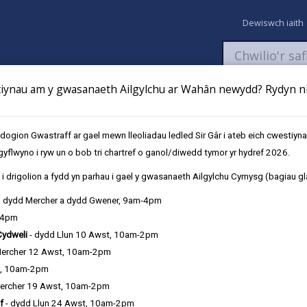
Dewiswch iaith
ynau am y gwasanaeth Ailgylchu ar Wahân newydd? Rydyn ni 
aeth
Newyddion
Fy Nghyfrifon
Talu
Cyflwyno cais
gion Gwastraff ar gael mewn lleoliadau ledled Sir Gâr i ateb eich cwestiyn
gyflwyno i ryw un o bob tri chartref o ganol/diwedd tymor yr hydref 2026.
i drigolion a fydd yn parhau i gael y gwasanaeth Ailgylchu Cymysg (bagiau gl
, dydd Mercher a dydd Gwener, 9am-4pm
-4pm
Cydweli
- dydd Llun 10 Awst, 10am-2pm
wyr lleol i helpu dalu am wasanaethau yn yr ardal. Treth y Cyngor yw'
Mercher 12 Awst, 10am-2pm
dalu am oddeutu 17% o gostau gwasanaethau lleol fel Addysg, Gwasan
t, 10am-2pm
ercher 19 Awst, 10am-2pm
f
- dydd Llun 24 Awst, 10am-2pm