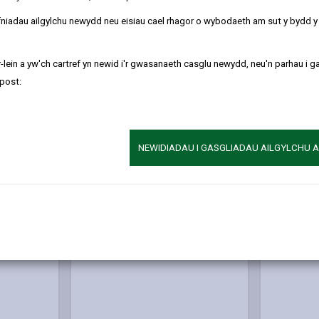
refniadau ailgylchu newydd neu eisiau cael rhagor o wybodaeth am sut y bydd 
-lein a yw'ch cartref yn newid i'r gwasanaeth casglu newydd, neu'n parhau i g
post:
NEWIDIADAU I GASGLIADAU AILGYLCHU 
or
Hysbysiad
Esboniad o'r Dreth Gyngor
2026/27
thalu
Dewiswch eich band i gael gwybod
Rydym wed
sol gan
am daliadau’r Dreth Gyngor ar
yn ein cyll
oni bai
gyfer 2026/27 (ar gyfartaledd ar
gwasanaeth
gael talu
gyfer Cynghorau Tref a
2026/27 (o’
Chymuned).
£793.257m