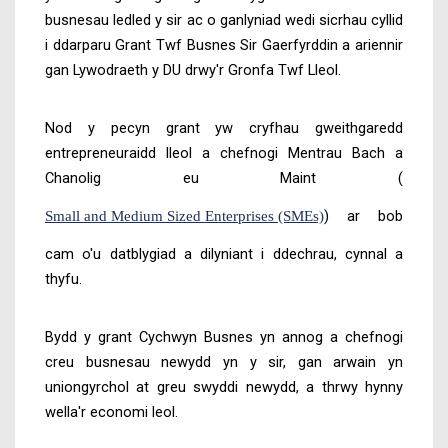
busnesau ledled y sir ac o ganlyniad wedi sicrhau cyllid
i ddarparu Grant Twf Busnes Sir Gaerfyrddin a ariennir
gan Lywodraeth y DU drwy'r Gronfa Twf Lleol.
Nod y pecyn grant yw cryfhau gweithgaredd
entrepreneuraidd lleol a chefnogi Mentrau Bach a
Chanolig eu Maint (
)
ar bob
Small and Medium Sized Enterprises (SMEs)
cam o'u datblygiad a dilyniant i ddechrau, cynnal a
thyfu.
Bydd y grant Cychwyn Busnes yn annog a chefnogi
creu busnesau newydd yn y sir, gan arwain yn
uniongyrchol at greu swyddi newydd, a thrwy hynny
wella'r economi leol.