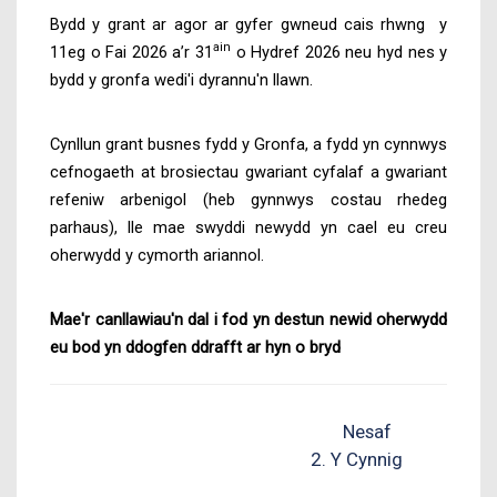
Bydd y grant ar agor ar gyfer gwneud cais rhwng
y
ain
11eg o Fai 2026 a’r 31
o Hydref 2026
neu hyd nes y
bydd y gronfa wedi'i dyrannu'n llawn.
Cynllun grant busnes fydd y Gronfa, a fydd yn cynnwys
cefnogaeth at brosiectau gwariant cyfalaf a gwariant
refeniw arbenigol (heb gynnwys costau rhedeg
parhaus), lle mae swyddi newydd yn cael eu creu
oherwydd y cymorth ariannol.
Mae'r canllawiau'n dal i fod yn destun newid oherwydd
eu bod yn ddogfen ddrafft ar hyn o bryd
Nesaf
2. Y Cynnig