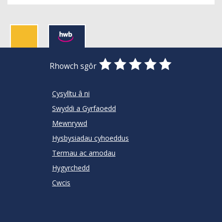
0
1
2
3
4
5
Rhowch sgôr
Stars
SUBMIT
Star
Stars
Stars
Stars
Stars
RATING
Cysylltu â ni
Swyddi a Gyrfaoedd
Mewnrywd
Hysbysiadau cyhoeddus
Termau ac amodau
Hygyrchedd
Cwcis