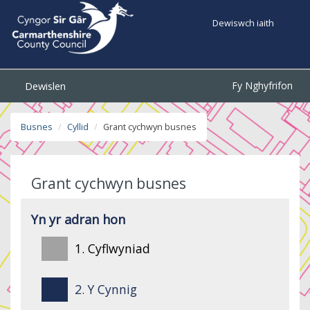
Dewiswch iaith
Fy Nghyfrifon
Dewislen
Busnes
Cyllid
Grant cychwyn busnes
Grant cychwyn busnes
Yn yr adran hon
1. Cyflwyniad
2. Y Cynnig