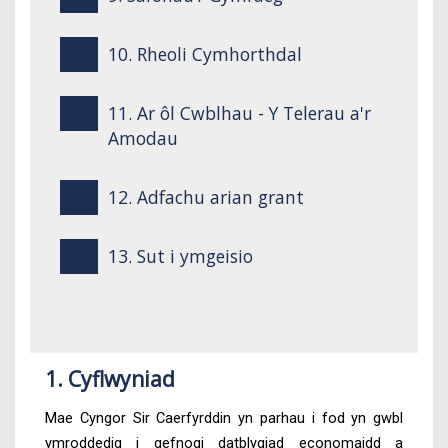
10. Rheoli Cymhorthdal
11. Ar ôl Cwblhau - Y Telerau a'r
Amodau
12. Adfachu arian grant
13. Sut i ymgeisio
1. Cyflwyniad
Mae Cyngor Sir Caerfyrddin yn parhau i fod yn gwbl
ymroddedig i gefnogi datblygiad economaidd a