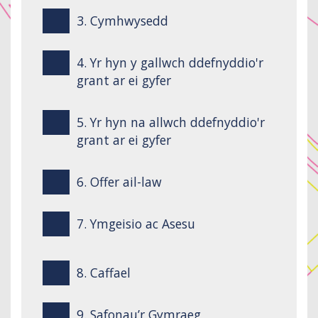
3. Cymhwysedd
4. Yr hyn y gallwch ddefnyddio'r
grant ar ei gyfer
5. Yr hyn na allwch ddefnyddio'r
grant ar ei gyfer
6. Offer ail-law
7. Ymgeisio ac Asesu
8. Caffael
9. Safonau’r Gymraeg