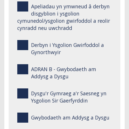
Apeliadau yn ymwneud â derbyn
disgyblion i ysgolion
cymunedol/ysgolion gwirfoddol a reolir
cynradd neu uwchradd
Derbyn i Ysgolion Gwirfoddol a
Gynorthwyir
ADRAN B - Gwybodaeth am
Addysg a Dysgu
Dysgu'r Gymraeg a'r Saesneg yn
Ysgolion Sir Gaerfyrddin
Gwybodaeth am Addysg a Dysgu