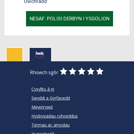
Uwchradd
NESAF: POLISI DERBYN I YSGOLION
0
1
2
3
4
5
Rhowch sgôr
Stars
SUBMIT
Star
Stars
Stars
Stars
Stars
RATING
Cysylltu â ni
Swyddi a Gyrfaoedd
Mewnrywd
Hysbysiadau cyhoeddus
Termau ac amodau
Hygyrchedd