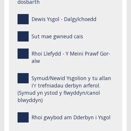
dosbarth
Dewis Ysgol - Dalgylchoedd
Sut mae gwneud cais
Rhoi Llefydd - Y Meini Prawf Gor-
alw
Symud/Newid Ysgolion y tu allan
i'r trefniadau derbyn arferol.
(Symud yn ystod y flwyddyn/canol
blwyddyn)
Rhoi gwybod am Dderbyn i Ysgol