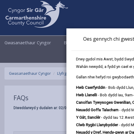
Oes gennych chi gwesti
Gwasanaethaur Cyngor
Busnes
Cyngor a Democrati
Drwy gydol mis Awst, bydd Swyddo
Wahân newydd, a fydd yn cael ei 
Gwasanaethaur Cyngor
Llyfrgelloedd ac Archifau
Hurio stafell
Gallan nhw hefyd roi gwybodaeth 
Hwb Caerfyrddin
- Bob dydd Llun
Hwb Llanelli
- Bob dydd Iau, 9am
FAQs
Canolfan Tywysoges Gwenllian, 
Diweddarwyd y dudalen ar: 02/03/2026
Neuadd Goffa Talacharn
- dydd 
Y Gât, Sanclêr
- dydd Iau 12 Aws
Clwb Rygbi Llanybydder
- dydd M
Neuadd y Dref, Hendy-gwyn ar Da