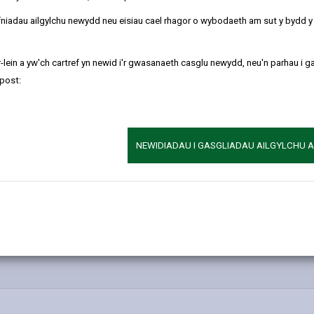
refniadau ailgylchu newydd neu eisiau cael rhagor o wybodaeth am sut y bydd 
-lein a yw'ch cartref yn newid i'r gwasanaeth casglu newydd, neu'n parhau i g
post:
ent
NEWIDIADAU I GASGLIADAU AILGYLCHU 
n
ent
nt