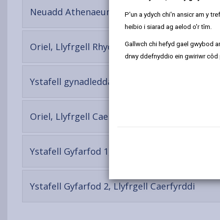
-
Neuadd Athenaeum, Llyfrgell Llanelli
P'un a ydych chi'n ansicr am y t
open
heibio i siarad ag aelod o'r tîm.
content
Gallwch chi hefyd gael gwybod ar
-
Oriel, Llyfrgell Rhydaman
open
drwy ddefnyddio ein gwiriwr côd 
content
-
Ystafell gynadledda, Llyfrgell Rhydaman
open
cont
-
Oriel, Llyfrgell Caerfyrddin
open
content
-
Ystafell Gyfarfod 1, Llyfrgell Caerfyrddin
ope
cont
-
Ystafell Gyfarfod 2, Llyfrgell Caerfyrddi
open
conte