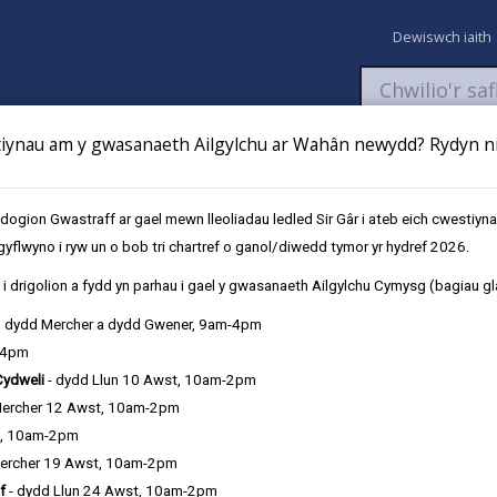
Dewiswch iaith
ynau am y gwasanaeth Ailgylchu ar Wahân newydd? Rydyn ni 
aeth
Newyddion
Fy Nghyfrifon
Talu
Cyflwyno cais
gion Gwastraff ar gael mewn lleoliadau ledled Sir Gâr i ateb eich cwestiyn
gyflwyno i ryw un o bob tri chartref o ganol/diwedd tymor yr hydref 2026.
FAQs
i drigolion a fydd yn parhau i gael y gwasanaeth Ailgylchu Cymysg (bagiau gl
, dydd Mercher a dydd Gwener, 9am-4pm
-4pm
Cydweli
- dydd Llun 10 Awst, 10am-2pm
Mercher 12 Awst, 10am-2pm
t, 10am-2pm
ercher 19 Awst, 10am-2pm
f
- dydd Llun 24 Awst, 10am-2pm