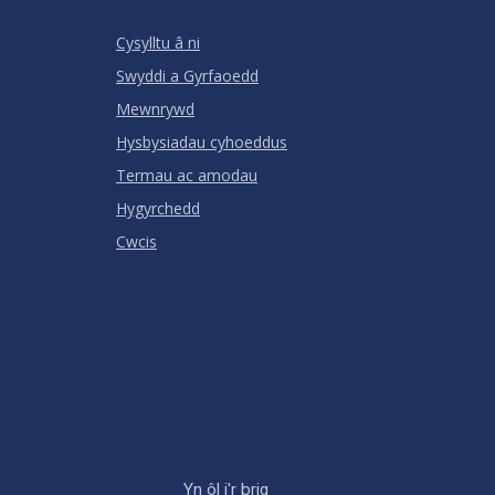
Stars
Star
Stars
Stars
Stars
Stars
RATING
Cysylltu â ni
Swyddi a Gyrfaoedd
Mewnrywd
Hysbysiadau cyhoeddus
Termau ac amodau
Hygyrchedd
Cwcis
Yn ôl i'r brig