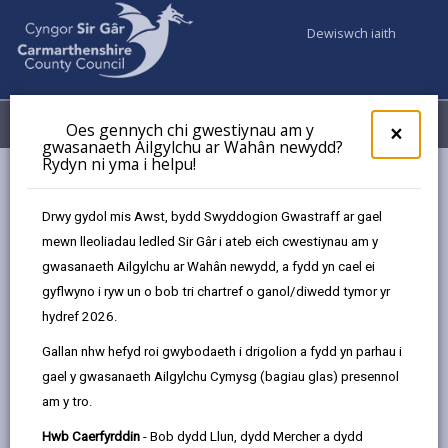
Dewiswch iaith
Fy Nghyfrifon
Dewislen
Oes gennych chi gwestiynau am y
×
gwasanaeth Ailgylchu ar Wahân newydd?
Rydyn ni yma i helpu!
Gwasanaethaur Cyngor
Iechyd yr Amgylchedd
Gwenwyn carbon monocsid
Drwy gydol mis Awst, bydd Swyddogion Gwastraff ar gael
mewn lleoliadau ledled Sir Gâr i ateb eich cwestiynau am y
gwasanaeth Ailgylchu ar Wahân newydd, a fydd yn cael ei
Gwenwyn carbon monocsid
gyflwyno i ryw un o bob tri chartref o ganol/diwedd tymor yr
hydref 2026.
Diweddarwyd y dudalen ar: 11/12/2023
Gallan nhw hefyd roi gwybodaeth i drigolion a fydd yn parhau i
share
share
share
share
gael y gwasanaeth Ailgylchu Cymysg (bagiau glas) presennol
this
this
this
this
am y tro.
page
page
page
on
by
on
on
Linked
Hwb Caerfyrddin
- Bob dydd Llun, dydd Mercher a dydd
Nwy di-liw, di-arogl, di-flas, gwenwynig yw Carbon