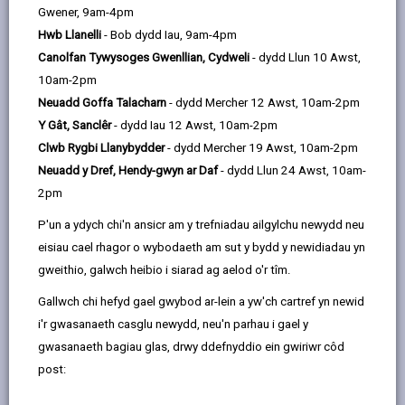
email
Facebook,
X
In,
Gwener, 9am-4pm
monocsid (CO), a gynhyrchir wrth losgi tanwydd
opens
(Twitter),
opens
Hwb Llanelli
- Bob dydd Iau, 9am-4pm
carbon, megis nwy, olew, pren a glo, yn anghyflawn.
in
opens
in
Canolfan Tywysoges Gwenllian, Cydweli
- dydd Llun 10 Awst,
Pan na fydd y tanwydd yn llosgi'n iawn, cynhyrchir
a
in
a
10am-2pm
gormodedd o CO, sy'n wenwynig. Ni allwch ei weld, ei
new
a
new
Neuadd Goffa Talacharn
- dydd Mercher 12 Awst, 10am-2pm
flasu na'i arogli, ond gall CO ladd yn gyflym a di-rybudd.
tab
new
tab
Y Gât, Sanclêr
- dydd Iau 12 Awst, 10am-2pm
Gall lefelau nad ydynt yn lladd achosi niwed difrifol i
tab
Clwb Rygbi Llanybydder
- dydd Mercher 19 Awst, 10am-2pm
iechyd os cânt eu hanadlu i mewn dros gyfnod hir.
Neuadd y Dref, Hendy-gwyn ar Daf
- dydd Llun 24 Awst, 10am-
Gall symptomau cynnar gwenwyn carbon monocsid
2pm
(CO) fod yn debyg i symptomau ffliw. Ymhlith y
P'un a ydych chi'n ansicr am y trefniadau ailgylchu newydd neu
symptomau y dylid bod yn effro iddynt mae:
eisiau cael rhagor o wybodaeth am sut y bydd y newidiadau yn
Blinder, teimlo'n gysglyd, pennau tost, pendro,
gweithio, galwch heibio i siarad ag aelod o'r tîm.
teimlo'n gyfoglyd, chwydu, poenau yn y frest, diffyg
Gallwch chi hefyd gael gwybod ar-lein a yw'ch cartref yn newid
anadl, poenau yn y stumog, ymddygiad di-ddal,
i'r gwasanaeth casglu newydd, neu'n parhau i gael y
problemau golwg
gwasanaeth bagiau glas, drwy ddefnyddio ein gwiriwr côd
Er mwyn atal bod mewn cysylltiad â charbon
post:
monocsid: