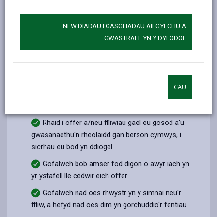
Gofalwch fod unrhyw waith a wneir ar offer
nwy yng ngofal gweithiwr sydd wedi'i
gofrestru
NEWIDIADAU I GASGLIADAU AILGYLCHU A
gyda ‘Gas Safe’
ac sy'n alluog i wneud gwaith yn
GWASTRAFF YN Y DYFODOL
y maes.
Gofalwch fod unrhyw waith a wneir ar uned sy'n
rhedeg ar danwydd solet, bio-màs neu bren yng
ngofal gweithiwr sydd wedi'i
gofrestru gyda
CAU
‘HETAS’
ac sy'n alluog i wneud gwaith yn y
maes.
Rhaid i offer a/neu ffliwiau gael eu gosod a'u
gwasanaethu'n rheolaidd gan berson cymwys, i
sicrhau eu bod yn ddiogel
Gofalwch bob amser fod digon o awyr iach yn
yr ystafell lle cedwir eich offer
Gofalwch nad oes rhwystr yn y simnai neu'r
ffliw, a hefyd nad oes dim yn gorchuddio'r fentiau