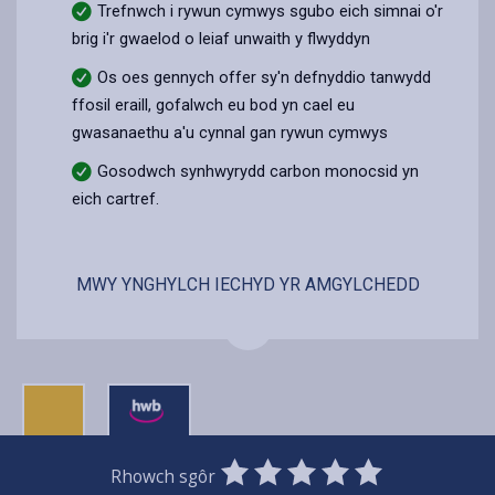
Trefnwch i rywun cymwys sgubo eich simnai o'r
brig i'r gwaelod o leiaf unwaith y flwyddyn
Os oes gennych offer sy'n defnyddio tanwydd
ffosil eraill, gofalwch eu bod yn cael eu
gwasanaethu a'u cynnal gan rywun cymwys
Gosodwch synhwyrydd carbon monocsid yn
eich cartref.
MWY YNGHYLCH IECHYD YR AMGYLCHEDD
0
1
2
3
4
5
Rhowch sgôr
SUBMIT