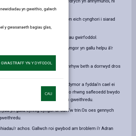
by
on
on
Linked
yd yr amgylchedd ac, er eu bod yn edrych yn annymunol, ni
email
Facebook,
X
In,
y newidiadau yn gweithio, galwch
opens
(Twitter),
opens
ich cymydog. Fodd bynnag, byddem yn eich cynghori i siarad
in
opens
in
ael y gwasanaeth bagiau glas,
a
in
a
fallai gan elusennau lleol neu grwpiau gwirfoddol.
new
a
new
tab
new
tab
ibynnol os yw hyn yn wir. Nid yw'r Cyngor yn gallu helpu â'r
tab
A GWASTRAFF YN Y DYFODOL
amdano yn ôl. Os ydych chi'n taflu unrhyw beth a dorrwyd dros
er yn arwain at bla parhaus neu hirdymor a fyddai'n cael ei
yfu neu beidio, wrth iddyn nhw deithio rhwng safleoedd bwydo
CAU
eu'n gofyn am gymryd unrhyw gamau gweithredu.
fydd yn gallu cynnig cyngor ar sut i'w trin.Os oes gennych
gweithredu.
ylchiadau'r achos. Gallwch roi gwybod am broblem i'r Adran