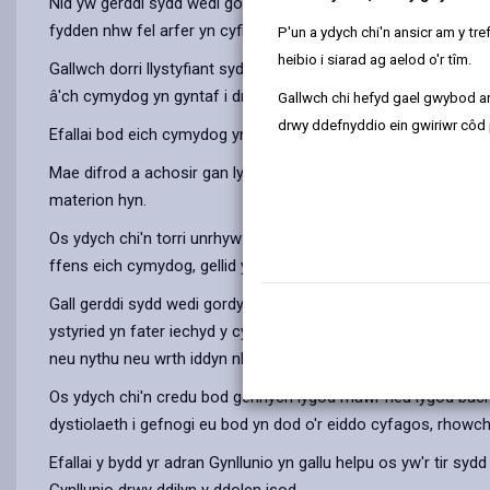
Nid yw gerddi sydd wedi gordyfu, yn y rhan fwyaf o achosion,
fydden nhw fel arfer yn cyfiawnhau cymryd camau gweithredu
P'un a ydych chi'n ansicr am y t
heibio i siarad ag aelod o'r tîm.
Gallwch dorri llystyfiant sydd wedi gordyfu o erddi eich cymy
â'ch cymydog yn gyntaf i drafod unrhyw faterion a cheisio dod 
Gallwch chi hefyd gael gwybod ar
drwy ddefnyddio ein gwiriwr côd 
Efallai bod eich cymydog yn cael trafferth ymdopi â'r ardd a 
Mae difrod a achosir gan lystyfiant sydd wedi gordyfu (fel difro
materion hyn.
Os ydych chi'n torri unrhyw lystyfiant sydd wedi gordyfu, eic
ffens eich cymydog, gellid ystyried hyn yn dipio anghyfreithlon
Gall gerddi sydd wedi gordyfu weithiau ddarparu hafan i blâu f
ystyried yn fater iechyd y cyhoedd. Bydd cnofilod yn aml yn 
neu nythu neu wrth iddyn nhw grwydro. Nid yw eu gweld o re
Os ydych chi'n credu bod gennych lygod mawr neu lygod bach ar
dystiolaeth i gefnogi eu bod yn dod o'r eiddo cyfagos, rhowc
Efallai y bydd yr adran Gynllunio yn gallu helpu os yw'r tir s