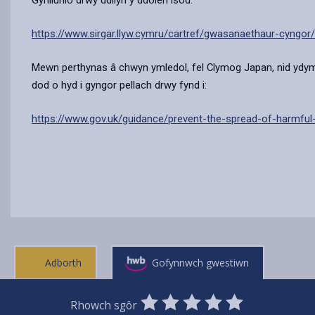
Gynllunio drwy ddilyn y ddolen isod.
https://www.sirgar.llyw.cymru/cartref/gwasanaethaur-cyngor/c
Mewn perthynas â chwyn ymledol, fel Clymog Japan, nid ydym yn 
dod o hyd i gyngor pellach drwy fynd i:
https://www.gov.uk/guidance/prevent-the-spread-of-harmful-
Adborth
Gofynnwch gwestiwn
0
1
2
3
4
5
Rhowch sgôr
SUBMIT