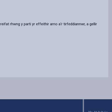
t rhwng y parti yr effeithir arno a'r tirfeddiannwr, a gellir