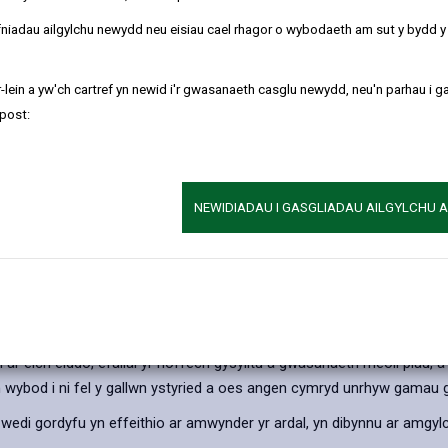
 yn achosi nac yn creu niwsans i iechyd y cyhoedd neu broblem iech
 gan y Cyngor.
refniadau ailgylchu newydd neu eisiau cael rhagor o wybodaeth am sut y bydd 
dog, ond dim ond i'r ffin sy'n rhedeg rhwng eich eiddo chi ac eiddo e
o hyd i ddatrysiad addas cyn torri llystyfiant.
-lein a yw'ch cartref yn newid i'r gwasanaeth casglu newydd, neu'n parhau i g
post:
byddai'n gwerthfawrogi rhywfaint o gymorth, efallai gennych chi neu e
d i ffensys ffiniau) yn fater sifil a dylech gael cyngor cyfreithiol ann
NEWIDIADAU I GASGLIADAU AILGYLCHU 
h cyfrifoldeb chi yw ei waredu, oni bai bod eich cymydog wedi gofyn 
.
el llygod mawr a bach yn y tymor byr. Fodd bynnag, nid yw hyn fel arf
ymweld â'r rhan fwyaf o erddi neu'n pasio drwyddynt, boed wedi gord
idrwydd yn golygu bod yna broblem a fydd yn dod yn broblem fwy n
 eich eiddo, efallai yr hoffech gysylltu â gwasanaeth rheoli plâu, a 
h wybod i ni fel y gallwn ystyried a oes angen cymryd unrhyw gamau 
ydd wedi gordyfu yn effeithio ar amwynder yr ardal, yn dibynnu ar amg