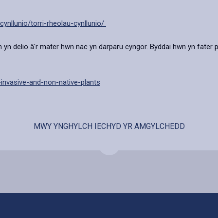
ynllunio/torri-rheolau-cynllunio/
delio â'r mater hwn nac yn darparu cyngor. Byddai hwn yn fater preifa
invasive-and-non-native-plants
MWY YNGHYLCH IECHYD YR AMGYLCHEDD