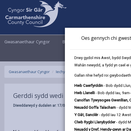
Oes gennych chi gwesti
Gwasanaethaur Cyngor
Busnes
Cyngor a Democrati
Drwy gydol mis Awst, bydd Swyddo
Wahân newydd, a fydd yn cael ei 
Gwasanaethaur Cyngor
Iechyd yr Amgylchedd
Gerddi sydd wedi
Gallan nhw hefyd roi gwybodaeth 
Hwb Caerfyrddin
- Bob dydd Llun
Hwb Llanelli
- Bob dydd Iau, 9am
Gerddi sydd wedi gordyfu
Canolfan Tywysoges Gwenllian, 
Diweddarwyd y dudalen ar: 17/04/2025
Neuadd Goffa Talacharn
- dydd 
Y Gât, Sanclêr
- dydd Iau 12 Aws
Clwb Rygbi Llanybydder
- dydd M
Neuadd y Dref, Hendy-gwyn ar Da