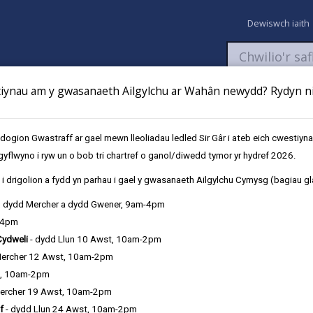
Dewiswch iaith
ynau am y gwasanaeth Ailgylchu ar Wahân newydd? Rydyn ni 
aeth
Newyddion
Fy Nghyfrifon
Talu
Cyflwyno cais
gion Gwastraff ar gael mewn lleoliadau ledled Sir Gâr i ateb eich cwestiyn
gyflwyno i ryw un o bob tri chartref o ganol/diwedd tymor yr hydref 2026.
 gordyfu
i drigolion a fydd yn parhau i gael y gwasanaeth Ailgylchu Cymysg (bagiau gl
, dydd Mercher a dydd Gwener, 9am-4pm
-4pm
Cydweli
- dydd Llun 10 Awst, 10am-2pm
Mercher 12 Awst, 10am-2pm
t, 10am-2pm
ercher 19 Awst, 10am-2pm
f
- dydd Llun 24 Awst, 10am-2pm