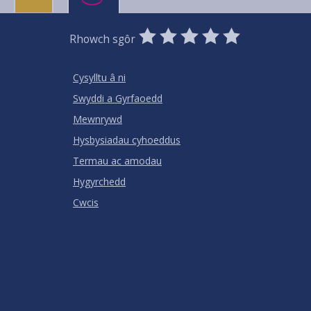
0
1
2
3
4
5
Rhowch sgôr
Stars
SUBMIT
Star
Stars
Stars
Stars
Stars
RATING
Cysylltu â ni
Swyddi a Gyrfaoedd
Mewnrywd
Hysbysiadau cyhoeddus
Termau ac amodau
Hygyrchedd
Cwcis