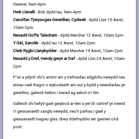
email
Facebook,
X
In,
Gwener, 9am-4pm
sefydliadau anifeiliaid wedi'u trwyddedu.
opens
(Twitter),
opens
Hwb Llanelli
- Bob dydd Iau, 9am-4pm
Mae pob sefydliad yn cael ymweliadau rheolaidd ac
in
opens
in
Canolfan Tywysoges Gwenllian, Cydweli
- dydd Llun 10 Awst,
mae'n ofynnol iddynt gydymffurfio ag amodau
a
in
a
10am-2pm
trwyddedu.
new
a
new
Neuadd Goffa Talacharn
- dydd Mercher 12 Awst, 10am-2pm
Cynelau Lletya Trwyddedig
tab
new
tab
Y Gât, Sanclêr
- dydd Iau 12 Awst, 10am-2pm
tab
Clwb Rygbi Llanybydder
- dydd Mercher 19 Awst, 10am-2pm
Siopau Anifeiliaid Anwes Trwyddedig
Neuadd y Dref, Hendy-gwyn ar Daf
- dydd Llun 24 Awst, 10am-
Sefydliadau Marchogaeth Trwyddedig
2pm
Bridwyr Cŵn Trwyddedig
P'un a ydych chi'n ansicr am y trefniadau ailgylchu newydd neu
eisiau cael rhagor o wybodaeth am sut y bydd y newidiadau yn
gweithio, galwch heibio i siarad ag aelod o'r tîm.
Gallwch chi hefyd gael gwybod ar-lein a yw'ch cartref yn newid
i'r gwasanaeth casglu newydd, neu'n parhau i gael y
gwasanaeth bagiau glas, drwy ddefnyddio ein gwiriwr côd
post: