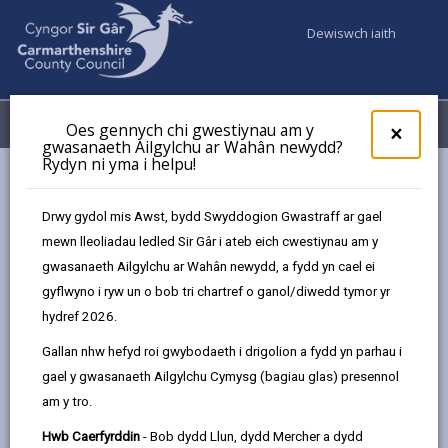
Dewiswch iaith
Fy Nghyfrifon
Dewislen
Oes gennych chi gwestiynau am y
×
gwasanaeth Ailgylchu ar Wahân newydd?
Rydyn ni yma i helpu!
Gwasanaethaur Cyngor
Iechyd yr Amgylchedd
Sefydliadau Trwyddedu Anifeiliaid
Drwy gydol mis Awst, bydd Swyddogion Gwastraff ar gael
mewn lleoliadau ledled Sir Gâr i ateb eich cwestiynau am y
gwasanaeth Ailgylchu ar Wahân newydd, a fydd yn cael ei
Sefydliadau Trwyddedu Anifeiliaid
gyflwyno i ryw un o bob tri chartref o ganol/diwedd tymor yr
hydref 2026.
Diweddarwyd y dudalen ar: 15/04/2026
Gallan nhw hefyd roi gwybodaeth i drigolion a fydd yn parhau i
share
share
share
share
gael y gwasanaeth Ailgylchu Cymysg (bagiau glas) presennol
this
this
this
this
am y tro.
page
page
page
on
by
on
on
Linked
Hwb Caerfyrddin
- Bob dydd Llun, dydd Mercher a dydd
Rydym yn gyfrifol am sicrhau bod y mathau canlynol o