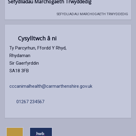
Sefydliadau Marchogaeth Trwyddedig
SEFYDLIADAU MARCHOGAETH TRWYDDEDIG
Cysylltwch â ni
Ty Parcyrhun, Ffordd Y Rhyd,
Rhydaman
Sir Gaerfyrddin
SA18 3FB
cccanimalhealth@carmarthenshire.gov.uk
01267 234567