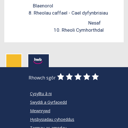
Blaenorol
8. Rheolau caffael - Cael dyfynbrisiau
Nesaf
10. Rheoli Cymhorthdal
0
1
2
3
4
5
Rhowch sgôr
Stars
SUBMIT
Star
Stars
Stars
Stars
Stars
RATING
Cysylltu â ni
Swyddi a Gyrfaoedd
Mewnrywd
Hysbysiadau cyhoeddus
Termau ac amodau