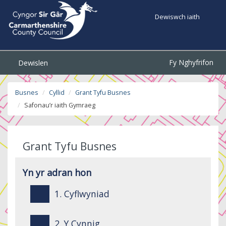
Dewiswch iaith
Fy Nghyfrifon
Dewislen
Busnes
Cyllid
Grant Tyfu Busnes
Safonau’r iaith Gymraeg
Grant Tyfu Busnes
Yn yr adran hon
1. Cyflwyniad
2. Y Cynnig