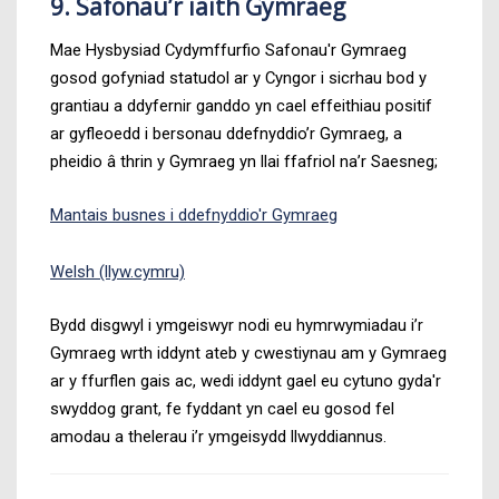
9. Safonau’r iaith Gymraeg
Mae Hysbysiad Cydymffurfio Safonau'r Gymraeg
gosod gofyniad statudol ar y Cyngor i sicrhau bod y
grantiau a ddyfernir ganddo yn cael effeithiau positif
ar gyfleoedd i bersonau ddefnyddio’r Gymraeg, a
pheidio â thrin y Gymraeg yn llai ffafriol na’r Saesneg;
Mantais busnes i ddefnyddio'r Gymraeg
Welsh (llyw.cymru)
Bydd disgwyl i ymgeiswyr nodi eu hymrwymiadau i’r
Gymraeg wrth iddynt ateb y cwestiynau am y Gymraeg
ar y ffurflen gais ac, wedi iddynt gael eu cytuno gyda'r
swyddog grant, fe fyddant yn cael eu gosod fel
amodau a thelerau i’r ymgeisydd llwyddiannus.