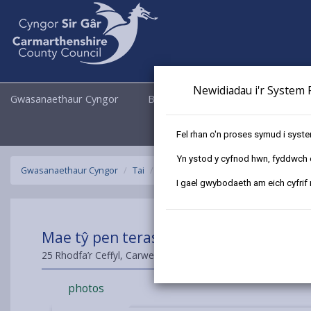
Newidiadau i'r System R
Gwasanaethaur Cyngor
Busnes
Cyngor a Democrati
Fel rhan o'n proses symud i syst
Yn ystod y cyfnod hwn, fyddwch ch
Gwasanaethaur Cyngor
Tai
Cymorth i brynu tŷ
Eiddo wedi'i w
I gael gwybodaeth am eich cyfrif
Mae tŷ pen teras dau ystafell wely yn
25 Rhodfa’r Ceffyl, Carwe, Cydweli, Sir Gaerfyrddin, SA17 4G
photos