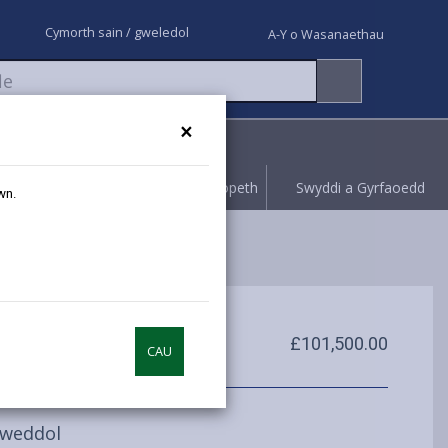
Cymorth sain / gweledol
A-Y o Wasanaethau
×
Rhoi gwybod
Hawliwch bopeth
Swyddi a Gyrfaoedd
wn.
£101,500.00
CAU
lweddol