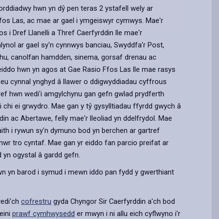
orddiadwy hwn yn dŷ pen teras 2 ystafell wely ar
Ffos Las, ac mae ar gael i ymgeiswyr cymwys. Mae'r
s i Dref Llanelli a Thref Caerfyrddin lle mae'r
lynol ar gael sy'n cynnwys banciau, Swyddfa'r Post,
u, canolfan hamdden, sinema, gorsaf drenau ac
 eiddo hwn yn agos at Gae Rasio Ffos Las lle mae rasys
 eu cynnal ynghyd â llawer o ddigwyddiadau cyffrous
rtref hwn wedi'i amgylchynu gan gefn gwlad prydferth
 chi ei grwydro. Mae gan y tŷ gysylltiadau ffyrdd gwych â
ddin ac Abertawe, felly mae'r lleoliad yn ddelfrydol. Mae
ith i rywun sy'n dymuno bod yn berchen ar gartref
wr tro cyntaf. Mae gan yr eiddo fan parcio preifat ar
 yn ogystal â gardd gefn.
wn yn barod i symud i mewn iddo pan fydd y gwerthiant
wedi'ch
cofrestru
gyda Chyngor Sir Caerfyrddin a'ch bod
eini
prawf cymhwysedd
er mwyn i ni allu eich cyflwyno i'r