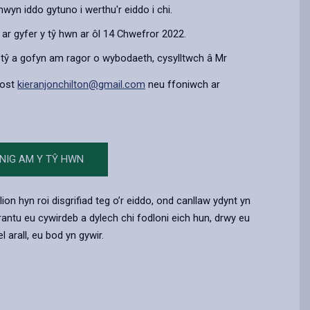
yn iddo gytuno i werthu'r eiddo i chi.
ar gyfer y tŷ hwn ar ôl 14 Chwefror 2022.
y tŷ a gofyn am ragor o wybodaeth, cysylltwch â Mr
bost
kieranjonchilton@gmail.com
neu ffoniwch ar
NIG AM Y TŶ HWN
lion hyn roi disgrifiad teg o’r eiddo, ond canllaw ydynt yn
warantu eu cywirdeb a dylech chi fodloni eich hun, drwy eu
l arall, eu bod yn gywir.