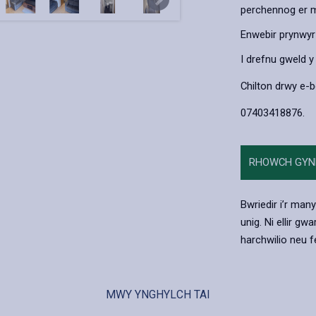
perchennog er mw
Enwebir prynwyr 
I drefnu gweld 
Chilton drwy e-
07403418876.
RHOWCH GYN
Bwriedir i’r many
unig. Ni ellir g
harchwilio neu fe
MWY YNGHYLCH TAI