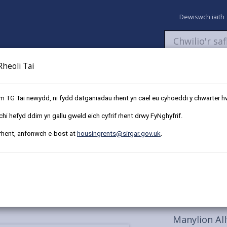
Dewiswch iaith
heoli Tai
aeth
Newyddion
Fy Nghyfrifon
Talu
Cyflwyno cais
em TG Tai newydd, ni fydd datganiadau rhent yn cael eu cyhoeddi y chwarter h
i hefyd ddim yn gallu gweld eich cyfrif rhent drwy FyNghyfrif.
erthu
25 Rhodfa’r Ceffyl, Carwe, Cydweli
 rhent, anfonwch e-bost at
housingrents@sirgar.gov.uk
.
g Ngharwe, Cydweli ar werth
B
Manylion Al