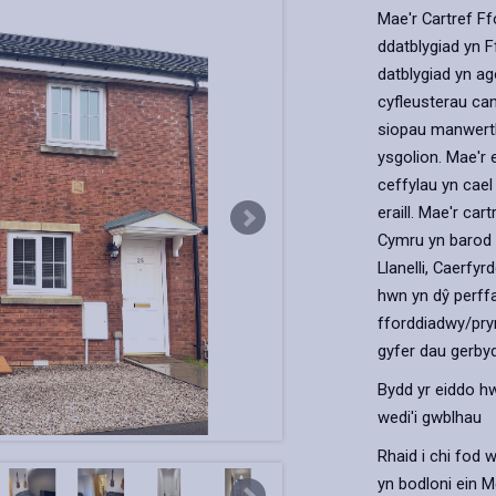
Mae'r Cartref Ff
ddatblygiad yn 
datblygiad yn ago
cyfleusterau can
siopau manwerth
ysgolion. Mae'r
ceffylau yn cael
eraill. Mae'r ca
Cymru yn barod i
Llanelli, Caerfyr
hwn yn dŷ perffa
fforddiadwy/pryn
gyfer dau gerbyd
Bydd yr eiddo h
wedi'i gwblhau
Rhaid i chi fod 
yn bodloni ein M