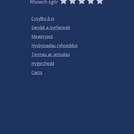
1
2
3
4
5
Rhowch sgôr
Stars
SUBMIT
Star
Stars
Stars
Stars
Stars
RATING
Cysylltu â ni
Swyddi a Gyrfaoedd
Mewnrywd
Hysbysiadau cyhoeddus
Termau ac amodau
Hygyrchedd
Cwcis