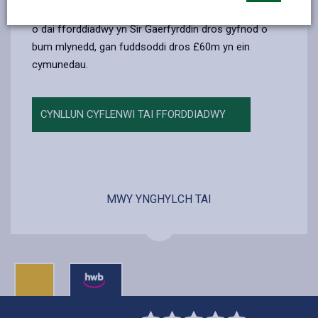
email
Facebook,
X
In,
Darparu Tai Fforddiadwy a fydd yn darparu dros 1,000
opens
(Twitter),
opens
o dai fforddiadwy yn Sir Gaerfyrddin dros gyfnod o
in
opens
in
bum mlynedd, gan fuddsoddi dros £60m yn ein
a
in
a
cymunedau.
new
a
new
tab
new
tab
CYNLLUN CYFLENWI TAI FFORDDIADWY
tab
MWY YNGHYLCH TAI
0