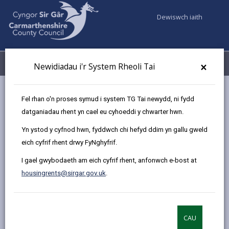
Dewiswch iaith
Fy Nghyfrifon
Dewislen
×
Newidiadau i'r System Rheoli Tai
Gwasanaethaur Cyngor
Tai
Dod o hyd i gartref i'w rentu
Fel rhan o'n proses symud i system TG Tai newydd, ni fydd
Tai newydd
datganiadau rhent yn cael eu cyhoeddi y chwarter hwn.
Yn ystod y cyfnod hwn, fyddwch chi hefyd ddim yn gallu gweld
eich cyfrif rhent drwy FyNghyfrif.
Tai newydd
I gael gwybodaeth am eich cyfrif rhent, anfonwch e-bost at
Diweddarwyd y dudalen ar: 13/12/2024
housingrents@sirgar.gov.uk
.
share
share
share
share
this
this
this
this
page
page
page
on
CAU
by
on
on
Linked
Rhan o gynllun uchelgeisiol y Cyngor sef y Cynllun