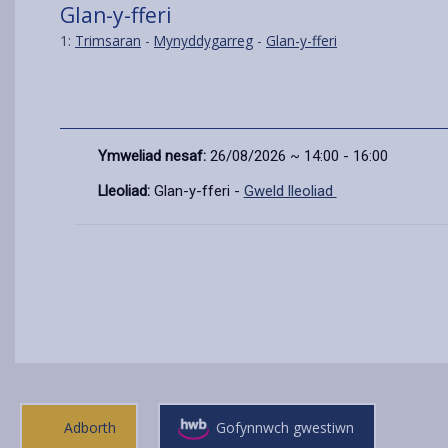
Glan-y-fferi
1:
Trimsaran
-
Mynyddygarreg
-
Glan-y-fferi
Ymweliad nesaf:
26/08/2026 ~ 14:00 - 16:00
Lleoliad:
Glan-y-fferi -
Gweld lleoliad
Adborth
Gofynnwch gwestiwn