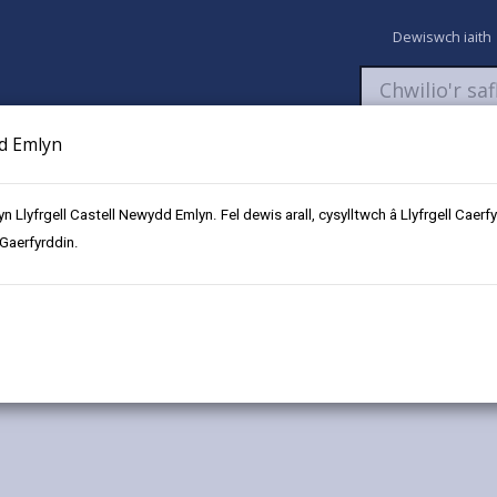
Dewiswch iaith
dd Emlyn
aeth
Newyddion
Fy Nghyfrifon
Talu
Cyflwyno cais
 yn Llyfrgell Castell Newydd Emlyn. Fel dewis arall, cysylltwch â Llyfrgell Ca
 Gaerfyrddin.
ol
Glan-y-fferi