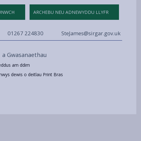
UNWCH
ARCHEBU NEU ADNEWYDDU LLYFR
01267 224830
SteJames@sirgar.gov.uk
u a Gwasanaethau
eddus am ddim
nwys dewis o deitlau Print Bras