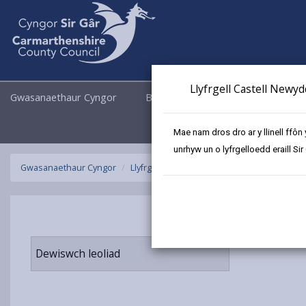
Llyfrgell Castell Newy
Gwasanaethaur Cyngor
Busnes
Cyngor a Democrati
Mae nam dros dro ar y llinell ffôn
unrhyw un o lyfrgelloedd eraill Sir
Gwasanaethaur Cyngor
Llyfrgelloedd ac Archifau
Llyfrgell Symud
Dewiswch leoliad