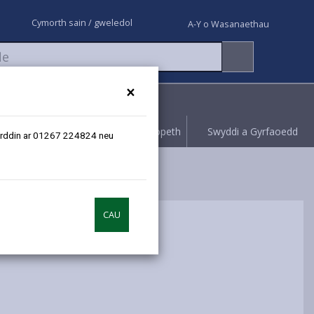
Cymorth sain / gweledol
A-Y o Wasanaethau
×
Rhoi gwybod
Hawliwch bopeth
Swyddi a Gyrfaoedd
erfyrddin ar 01267 224824 neu
CAU