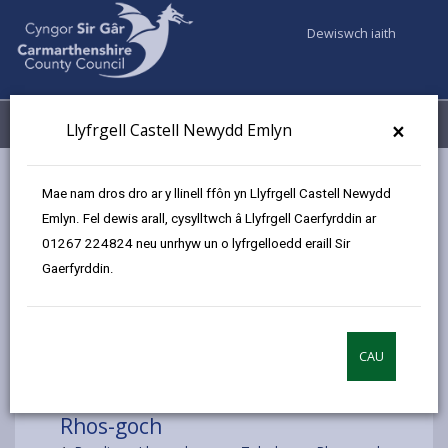
Dewiswch iaith
Fy Nghyfrifon
Dewislen
×
Llyfrgell Castell Newydd Emlyn
Gwasanaethaur Cyngor
Llyfrgelloedd ac Archifau
Mae nam dros dro ar y llinell ffôn yn Llyfrgell Castell Newydd
Llyfrgell Symudol
Rhos-goch
Emlyn. Fel dewis arall, cysylltwch â Llyfrgell Caerfyrddin ar
01267 224824 neu unrhyw un o lyfrgelloedd eraill Sir
Gaerfyrddin.
Dewiswch leoliad
CAU
Rhos-goch