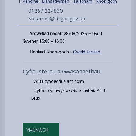
1:
Pendine
-
Llansadwrnen
-
Talacharn
-
Rhos-goch
01267 224830
SteJames@sirgar.gov.uk
Ymweliad nesaf:
28/08/2026 ~ Dydd
Gwener 15:00 - 16:00
Lleoliad:
Rhos-goch -
Gweld lleoliad
Cyfleusterau a Gwasanaethau
Wi-Fi cyhoeddus am ddim
Llyfrau cynnwys dewis o deitlau Print
Bras
YMUNWCH