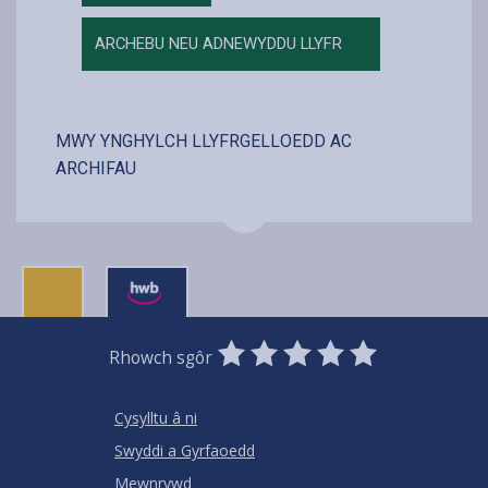
ARCHEBU NEU ADNEWYDDU LLYFR
MWY YNGHYLCH LLYFRGELLOEDD AC
ARCHIFAU
0
1
2
3
4
5
Rhowch sgôr
Stars
SUBMIT
Star
Stars
Stars
Stars
Stars
RATING
Cysylltu â ni
Swyddi a Gyrfaoedd
Mewnrywd