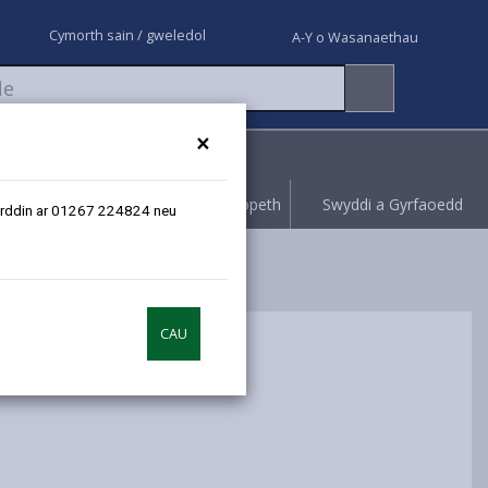
Cymorth sain / gweledol
A-Y o Wasanaethau
×
Rhoi gwybod
Hawliwch bopeth
Swyddi a Gyrfaoedd
erfyrddin ar 01267 224824 neu
CAU