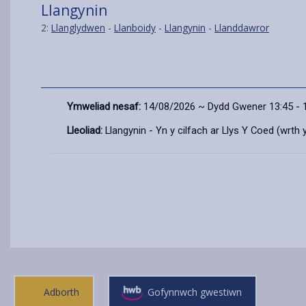
Llangynin
2:
Llanglydwen
-
Llanboidy
-
Llangynin
-
Llanddawror
Ymweliad nesaf:
14/08/2026 ~ Dydd Gwener 13:45 - 
Lleoliad:
Llangynin - Yn y cilfach ar Llys Y Coed (wrth
Adborth
Gofynnwch gwestiwn