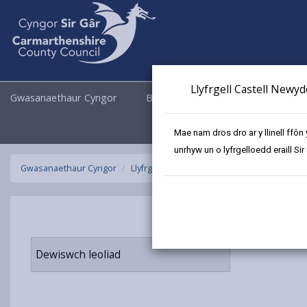
Llyfrgell Castell Newy
Gwasanaethaur Cyngor
Busnes
Cyngor a Democrati
Mae nam dros dro ar y llinell ffôn
unrhyw un o lyfrgelloedd eraill Sir
Gwasanaethaur Cyngor
Llyfrgelloedd ac Archifau
Llyfrgell Symud
Dewiswch leoliad