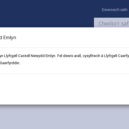
Dewiswch iaith
dd Emlyn
aeth
Newyddion
Fy Nghyfrifon
Talu
Cyflwyno cais
 yn Llyfrgell Castell Newydd Emlyn. Fel dewis arall, cysylltwch â Llyfrgell Ca
 Gaerfyrddin.
ol
Llangynin