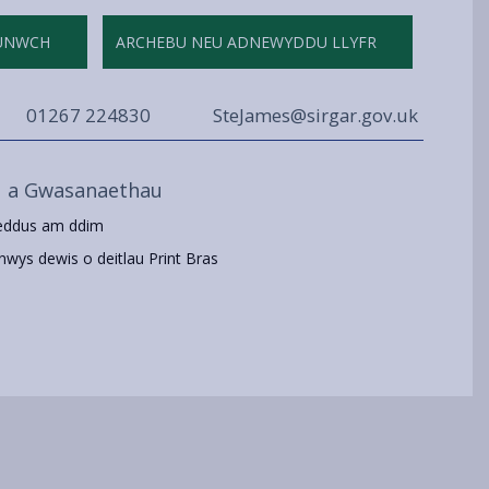
UNWCH
ARCHEBU NEU ADNEWYDDU LLYFR
01267 224830
SteJames@sirgar.gov.uk
u a Gwasanaethau
eddus am ddim
nwys dewis o deitlau Print Bras