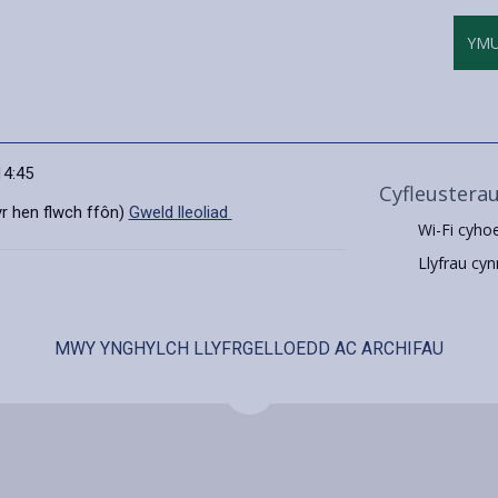
YM
14:45
Cyfleustera
 yr hen flwch ffôn)
Gweld lleoliad
Wi-Fi cyho
Llyfrau cyn
MWY YNGHYLCH LLYFRGELLOEDD AC ARCHIFAU