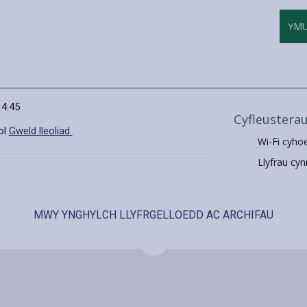
YM
14:45
Cyfleustera
ol
Gweld lleoliad
Wi-Fi cyho
Llyfrau cyn
MWY YNGHYLCH LLYFRGELLOEDD AC ARCHIFAU