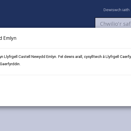
Dewiswch iaith
dd Emlyn
aeth
Newyddion
Fy Nghyfrifon
Talu
Cyflwyno cais
 yn Llyfrgell Castell Newydd Emlyn. Fel dewis arall, cysylltwch â Llyfrgell Ca
 Gaerfyrddin.
ol
Llangadog