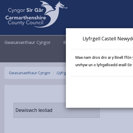
Llyfrgell Castell Newy
Gwasanaethaur Cyngor
Busnes
Cyngor a Democrati
Mae nam dros dro ar y llinell ffôn
unrhyw un o lyfrgelloedd eraill Sir
Gwasanaethaur Cyngor
Llyfrgelloedd ac Archifau
Llyfrgell Symud
Dewiswch leoliad