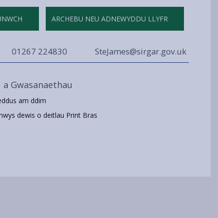
UNWCH
ARCHEBU NEU ADNEWYDDU LLYFR
01267 224830
SteJames@sirgar.gov.uk
u a Gwasanaethau
eddus am ddim
nwys dewis o deitlau Print Bras