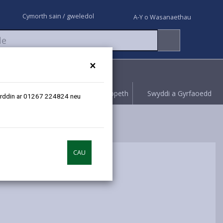
Cymorth sain / gweledol
A-Y o Wasanaethau
×
Rhoi gwybod
Hawliwch bopeth
Swyddi a Gyrfaoedd
erfyrddin ar 01267 224824 neu
CAU