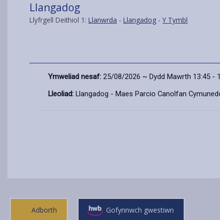
Llangadog
Llyfrgell Deithiol 1:
Llanwrda
-
Llangadog
-
Y Tymbl
Ymweliad nesaf:
25/08/2026 ~ Dydd Mawrth 13:45 - 
Lleoliad:
Llangadog - Maes Parcio Canolfan Cymuned
Adborth
Gofynnwch gwestiwn